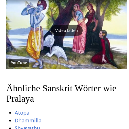
Video laden
YouTube
Ähnliche Sanskrit Wörter wie
Pralaya
Atopa
Dhammilla
Shvayathu