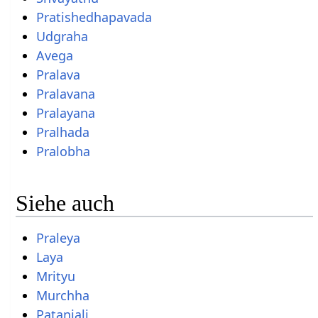
Pratishedhapavada
Udgraha
Avega
Pralava
Pralavana
Pralayana
Pralhada
Pralobha
Siehe auch
Praleya
Laya
Mrityu
Murchha
Patanjali