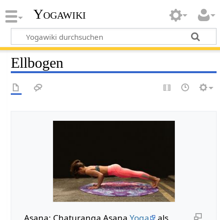
Yogawiki
Ellbogen
Asana: Chaturanga Asana
Yoga
als