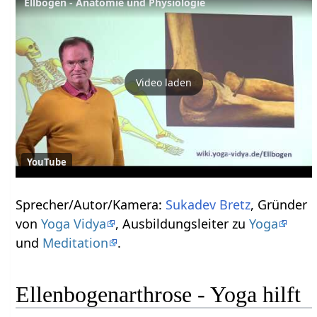
Ellbogen - Anatomie und Physiologie
Video laden
YouTube
Sprecher/Autor/Kamera:
Sukadev Bretz
, Gründer
von
Yoga Vidya
, Ausbildungsleiter zu
Yoga
und
Meditation
.
Ellenbogenarthrose - Yoga hilft