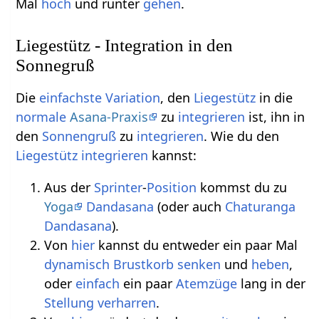
Mal
hoch
und runter
gehen
.
Liegestütz - Integration in den
Sonnegruß
Die
einfachste
Variation
, den
Liegestütz
in die
normale
Asana-Praxis
zu
integrieren
ist, ihn in
den
Sonnengruß
zu
integrieren
. Wie du den
Liegestütz
integrieren
kannst:
Aus der
Sprinter
-
Position
kommst du zu
Yoga
Dandasana
(oder auch
Chaturanga
Dandasana
).
Von
hier
kannst du entweder ein paar Mal
dynamisch
Brustkorb
senken
und
heben
,
oder
einfach
ein paar
Atemzüge
lang in der
Stellung
verharren
.