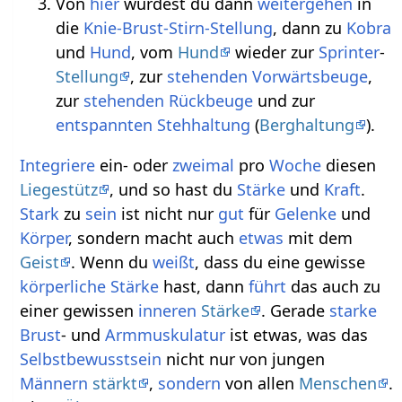
Von
hier
würdest du dann
weitergehen
in
die
Knie-Brust-Stirn-Stellung
, dann zu
Kobra
und
Hund
, vom
Hund
wieder zur
Sprinter
-
Stellung
, zur
stehenden Vorwärtsbeuge
,
zur
stehenden Rückbeuge
und zur
entspannten
Stehhaltung
(
Berghaltung
).
Integriere
ein- oder
zweimal
pro
Woche
diesen
Liegestütz
, und so hast du
Stärke
und
Kraft
.
Stark
zu
sein
ist nicht nur
gut
für
Gelenke
und
Körper
, sondern macht auch
etwas
mit dem
Geist
. Wenn du
weißt
, dass du eine gewisse
körperliche
Stärke
hast, dann
führt
das auch zu
einer gewissen
inneren
Stärke
. Gerade
starke
Brust
- und
Armmuskulatur
ist etwas, was das
Selbstbewusstsein
nicht nur von jungen
Männern
stärkt
,
sondern
von allen
Menschen
.