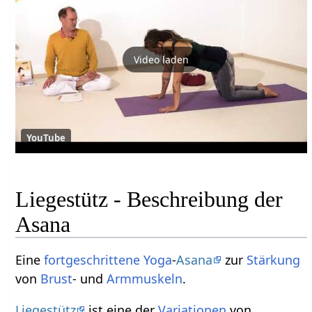
Video laden
YouTube
Liegestütz - Beschreibung der
Asana
Eine
fortgeschrittene
Yoga
-
Asana
zur
Stärkung
von
Brust
- und
Armmuskeln
.
Liegestütz
ist eine der
Variationen
von