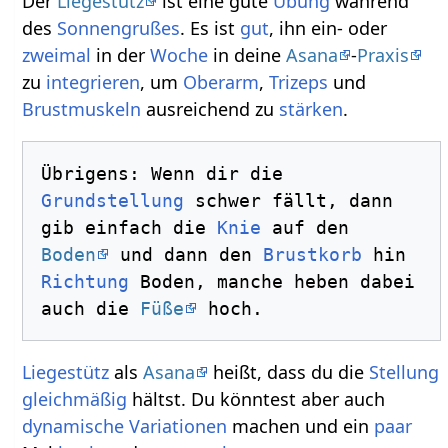
Der
Liegestütz
ist eine gute
Übung
während
des
Sonnengrußes
. Es ist
gut
, ihn ein- oder
zweimal
in der
Woche
in deine
Asana
-
Praxis
zu
integrieren
, um
Oberarm
,
Trizeps
und
Brustmuskeln
ausreichend zu
stärken
.
Übrigens: Wenn dir die 
Grundstellung
 schwer fällt, dann  
gib einfach die 
Knie
 auf den 
Boden
 und dann den 
Brustkorb
 hin 
Richtung
 Boden, manche heben dabei 
auch die 
Füße
Liegestütz
als
Asana
heißt, dass du die
Stellung
gleichmäßig
hältst. Du könntest aber auch
dynamische
Variationen
machen und ein
paar