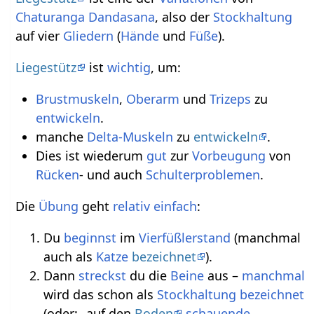
Chaturanga Dandasana
, also der
Stockhaltung
auf vier
Gliedern
(
Hände
und
Füße
).
Liegestütz
ist
wichtig
, um:
Brustmuskeln
,
Oberarm
und
Trizeps
zu
entwickeln
.
manche
Delta-Muskeln
zu
entwickeln
.
Dies ist wiederum
gut
zur
Vorbeugung
von
Rücken
- und auch
Schulterproblemen
.
Die
Übung
geht
relativ
einfach
:
Du
beginnst
im
Vierfüßlerstand
(manchmal
auch als
Katze
bezeichnet
).
Dann
streckst
du die
Beine
aus –
manchmal
wird das schon als
Stockhaltung
bezeichnet
(oder: „auf den
Boden
schauende