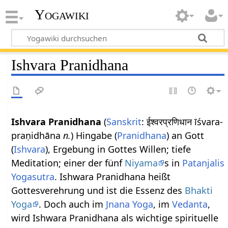
Yogawiki
Ishvara Pranidhana
Ishvara Pranidhana
(
Sanskrit
: ईश्वरप्रणिधान īśvara-
praṇidhāna
n.
) Hingabe (
Pranidhana
) an Gott
(
Ishvara
), Ergebung in Gottes Willen; tiefe
Meditation; einer der fünf
Niyama
s in
Patanjalis
Yogasutra
. Ishwara Pranidhana heißt
Gottesverehrung und ist die Essenz des
Bhakti
Yoga
. Doch auch im
Jnana Yoga
, im
Vedanta
,
wird Ishwara Pranidhana als wichtige spirituelle