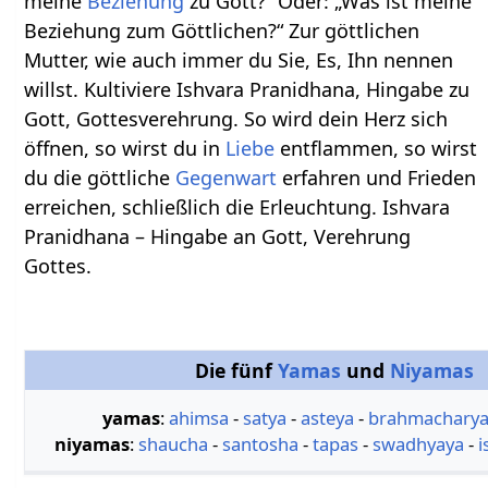
meine
Beziehung
zu Gott?“ Oder: „Was ist meine
Beziehung zum Göttlichen?“ Zur göttlichen
Mutter, wie auch immer du Sie, Es, Ihn nennen
willst. Kultiviere Ishvara Pranidhana, Hingabe zu
Gott, Gottesverehrung. So wird dein Herz sich
öffnen, so wirst du in
Liebe
entflammen, so wirst
du die göttliche
Gegenwart
erfahren und Frieden
erreichen, schließlich die Erleuchtung. Ishvara
Pranidhana – Hingabe an Gott, Verehrung
Gottes.
Die fünf
Yamas
und
Niyamas
yamas
:
ahimsa
-
satya
-
asteya
-
brahmachary
niyamas
:
shaucha
-
santosha
-
tapas
-
swadhyaya
-
i