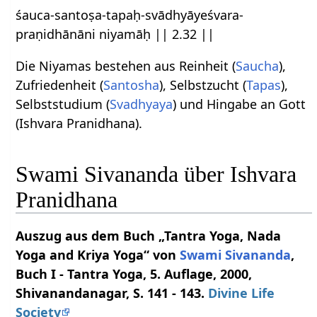
śauca-santoṣa-tapaḥ-svādhyāyeśvara-
praṇidhānāni niyamāḥ || 2.32 ||
Die Niyamas bestehen aus Reinheit (
Saucha
),
Zufriedenheit (
Santosha
), Selbstzucht (
Tapas
),
Selbststudium (
Svadhyaya
) und Hingabe an Gott
(Ishvara Pranidhana).
Swami Sivananda über Ishvara
Pranidhana
Auszug aus dem Buch „Tantra Yoga, Nada
Yoga and Kriya Yoga“ von
Swami
Sivananda
,
Buch I - Tantra Yoga, 5. Auflage, 2000,
Shivanandanagar, S. 141 - 143.
Divine Life
Society