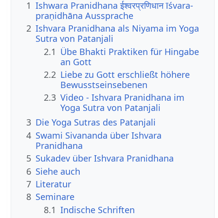
1
Ishwara Pranidhana ईश्वरप्रणिधान īśvara-
praṇidhāna Aussprache
2
Ishvara Pranidhana als Niyama im Yoga
Sutra von Patanjali
2.1
Übe Bhakti Praktiken für Hingabe
an Gott
2.2
Liebe zu Gott erschließt höhere
Bewusstseinsebenen
2.3
Video - Ishvara Pranidhana im
Yoga Sutra von Patanjali
3
Die Yoga Sutras des Patanjali
4
Swami Sivananda über Ishvara
Pranidhana
5
Sukadev über Ishvara Pranidhana
6
Siehe auch
7
Literatur
8
Seminare
8.1
Indische Schriften