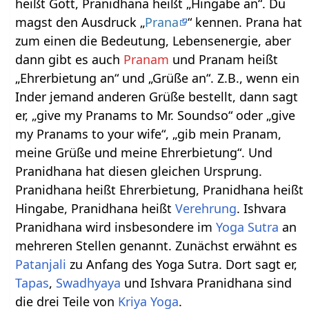
heißt Gott, Pranidhana heißt „Hingabe an“. Du
magst den Ausdruck „
Prana
“ kennen. Prana hat
zum einen die Bedeutung, Lebensenergie, aber
dann gibt es auch
Pranam
und Pranam heißt
„Ehrerbietung an“ und „Grüße an“. Z.B., wenn ein
Inder jemand anderen Grüße bestellt, dann sagt
er, „give my Pranams to Mr. Soundso“ oder „give
my Pranams to your wife“, „gib mein Pranam,
meine Grüße und meine Ehrerbietung“. Und
Pranidhana hat diesen gleichen Ursprung.
Pranidhana heißt Ehrerbietung, Pranidhana heißt
Hingabe, Pranidhana heißt
Verehrung
. Ishvara
Pranidhana wird insbesondere im
Yoga Sutra
an
mehreren Stellen genannt. Zunächst erwähnt es
Patanjali
zu Anfang des Yoga Sutra. Dort sagt er,
Tapas
,
Swadhyaya
und Ishvara Pranidhana sind
die drei Teile von
Kriya Yoga
.