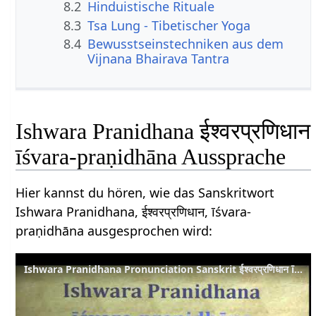
8.2
Hinduistische Rituale
8.3
Tsa Lung - Tibetischer Yoga
8.4
Bewusstseinstechniken aus dem
Vijnana Bhairava Tantra
Ishwara Pranidhana ईश्वरप्रणिधान
īśvara-praṇidhāna Aussprache
Hier kannst du hören, wie das Sanskritwort
Ishwara Pranidhana, ईश्वरप्रणिधान, īśvara-
praṇidhāna ausgesprochen wird:
Ishwara Pranidhana Pronunciation Sanskrit ईश्वरप्रणिधान īśvara praṇidhāna