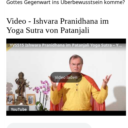
Gottes Gegenwart ins Überbewusstsein komme?
Video - Ishvara Pranidhana im
Yoga Sutra von Patanjali
YVS515 Ishwara Pranidhana im Patanjali Yoga Sutra – YVS515 – Kap 2, Vers 45
Video laden
YouTube