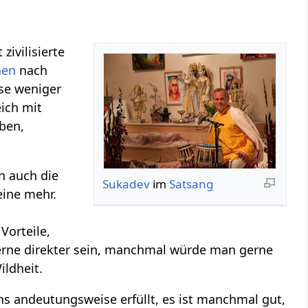
zivilisierte
nen
nach
ise weniger
eich mit
eben,
n auch die
Sukadev
im
Satsang
eine mehr.
Vorteile,
rne direkter sein, manchmal würde man gerne
ildheit.
ns andeutungsweise erfüllt, es ist manchmal gut,