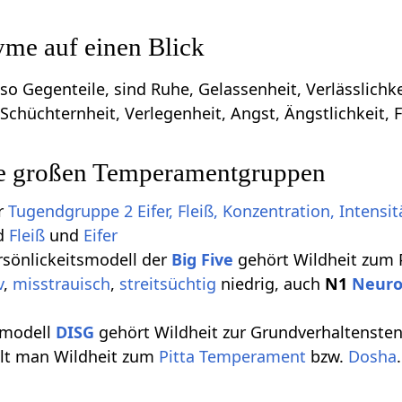
yme auf einen Blick
so Gegenteile, sind Ruhe, Gelassenheit, Verlässlichke
chüchternheit, Verlegenheit, Angst, Ängstlichkeit, 
ie großen Temperamentgruppen
ur
Tugendgruppe 2 Eifer, Fleiß, Konzentration, Intensit
nd
Fleiß
und
Eifer
rsönlickeitsmodell der
Big Five
gehört Wildheit zum 
v
,
misstrauisch
,
streitsüchtig
niedrig, auch
N1
Neuro
smodell
DISG
gehört Wildheit zur Grundverhaltenste
lt man Wildheit zum
Pitta
Temperament
bzw.
Dosha
.