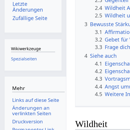
2.3
Gegenteil
Letzte
2.4
Wildheit 
Änderungen
2.5
Wildheit 
Zufällige Seite
3
Bewusste Stärku
3.1
Affirmati
3.2
Gebet für
3.3
Frage dic
Wikiwerkzeuge
4
Siehe auch
Spezialseiten
4.1
Eigenscha
4.2
Eigenscha
4.3
Vortragsm
4.4
Angst umw
Mehr
4.5
Weitere I
Links auf diese Seite
Änderungen an
verlinkten Seiten
Druckversion
Wildheit
Permanenter Link