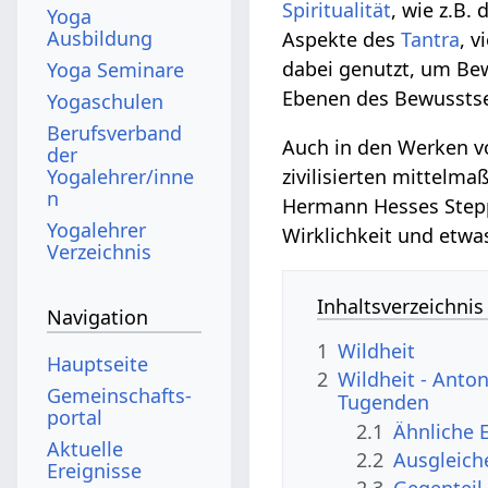
Spiritualität
, wie z.B.
Yoga
Ausbildung
Aspekte des
Tantra
, 
dabei genutzt, um Be
Yoga Seminare
Ebenen des Bewusstsei
Yogaschulen
Berufsverband
Auch in den Werken 
der
Yogalehrer/inne
zivilisierten mittelma
n
Hermann Hesses Steppe
Yogalehrer
Wirklichkeit und etwa
Verzeichnis
Inhaltsverzeichnis
Navigation
1
Wildheit
Hauptseite
2
Wildheit - Ant
Gemeinschafts­
Tugenden
portal
2.1
Ähnliche 
Aktuelle
2.2
Ausgleich
Ereignisse