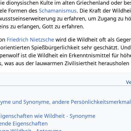
 die dionysischen Kulte im alten Griechenland oder b
viele Formen des
Schamanismus
. Die Kraft der Wildhe
wusstseinserweiterung zu erfahren, um Zugang zu h
ns zu erlangen, Gott zu erfahren.
von
Friedrich Nietzsche
wird die Wildheit oft als Gege
ßorientierten Spießbürgerlichkeit sehr geschätzt. Und
nwolf ist die Wildheit ein Erkenntnismittel für höh
s, was aus der lauwarmen Zivilisiertheit herausholen
onyme und Synonyme, andere Persönlichkeitsmerkma
Eigenschaften wie Wildheit - Synonyme
ende Eigenschaften