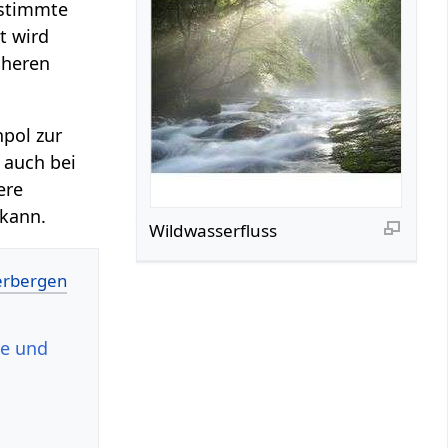
estimmte
it wird
öheren
npol zur
 auch bei
ere
 kann.
Wildwasserfluss
le und