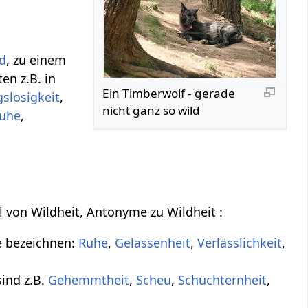
d
, zu einem
en z.B. in
Ein Timberwolf - gerade
losigkeit
,
nicht ganz so wild
uhe
,
il von Wildheit, Antonyme zu Wildheit :
e bezeichnen:
Ruhe
,
Gelassenheit
,
Verlässlichkeit
,
sind z.B.
Gehemmtheit
,
Scheu
,
Schüchternheit
,