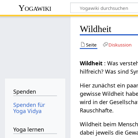
Yogawiki
Wildheit
Seite
Diskussion
Wildheit
: Was verste
hilfreich? Was sind S
Hier zunächst ein paa
Spenden
gewisse Wildheit hab
wird in der Gesellsch
Spenden für
Rauschhafte.
Yoga Vidya
Wildheit beim Mensch
Yoga lernen
dabei jeweils die Gewa