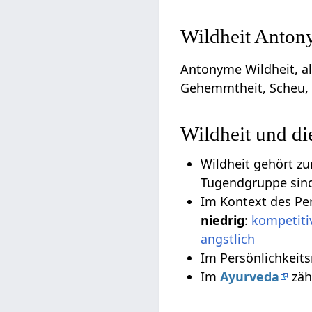
Wildheit Anton
Antonyme Wildheit, al
Gehemmtheit, Scheu, S
Wildheit und d
Wildheit gehört z
Tugendgruppe si
Im Kontext des Pe
niedrig
:
kompetiti
ängstlich
Im Persönlichkeit
Im
Ayurveda
zäh