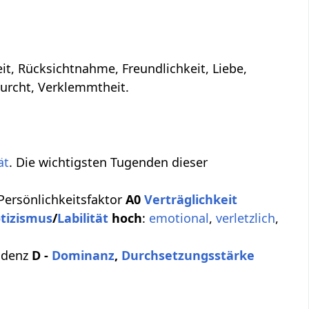
it, Rücksichtnahme, Freundlichkeit, Liebe,
Furcht, Verklemmtheit.
ät
. Die wichtigsten Tugenden dieser
Persönlichkeitsfaktor
A0
Verträglichkeit
tizismus
/
Labilität
hoch
:
emotional
,
verletzlich
,
ndenz
D -
Dominanz
,
Durchsetzungsstärke