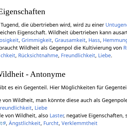
Eigenschaften
 Tugend, die übertrieben wird, wird zu einer
Untugen
lfreichen Eigenschaft. Wildheit übertrieben kann ausart
osigkeit
,
Grimmigkeit
,
Grausamkeit
,
Hass
,
Hemmungs
 braucht Wildheit als Gegenpol die Kultivierung von
R
ichkeit
,
Rücksichtnahme
,
Freundlichkeit
,
Liebe
.
Wildheit - Antonyme
ibt es ein Gegenteil. Hier Möglichkeiten für Gegente
le von Wildheit, man könnte diese auch als Gegenpol
reundlichkeit
,
Liebe
e von Wildheit, also
Laster
, negative Eigenschaften, 
t
,
Ängstlichkeit
,
Furcht
,
Verklemmtheit