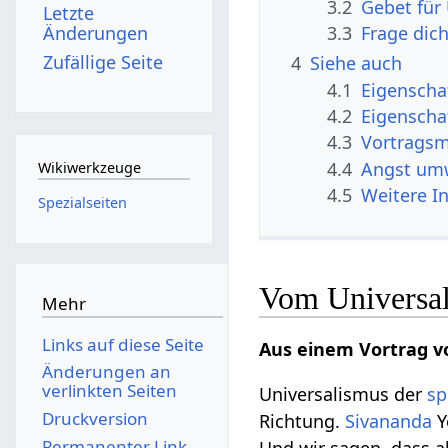
3.2
Gebet für
Letzte
Änderungen
3.3
Frage dic
Zufällige Seite
4
Siehe auch
4.1
Eigenscha
4.2
Eigenscha
4.3
Vortragsm
4.4
Angst umw
Wikiwerkzeuge
4.5
Weitere I
Spezialseiten
Vom Universali
Mehr
Links auf diese Seite
Aus einem Vortrag v
Änderungen an
verlinkten Seiten
Universalismus der
sp
Druckversion
Richtung.
Sivananda
Y
Permanenter Link