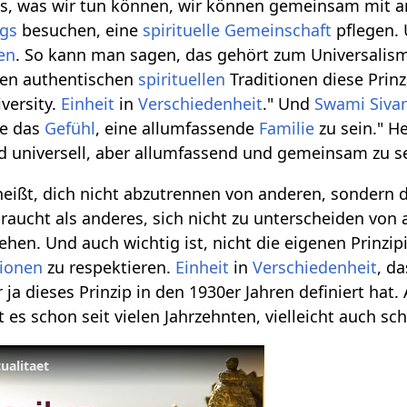
tes, was wir tun können, wir können gemeinsam mit a
ngs
besuchen, eine
spirituelle
Gemeinschaft
pflegen. 
en
. So kann man sagen, das gehört zum Universalis
llen authentischen
spirituellen
Traditionen diese Prin
iversity.
Einheit
in
Verschiedenheit
." Und
Swami Siva
re das
Gefühl
, eine allumfassende
Familie
zu sein." H
d universell, aber allumfassend und gemeinsam zu se
 heißt, dich nicht abzutrennen von anderen, sonder
aucht als anderes, sich nicht zu unterscheiden vo
sehen. Und auch wichtig ist, nicht die eigenen Prinzip
tionen
zu respektieren.
Einheit
in
Verschiedenheit
, d
r ja dieses Prinzip in den 1930er Jahren definiert hat
bt es schon seit vielen Jahrzehnten, vielleicht auch sc
ualitaet