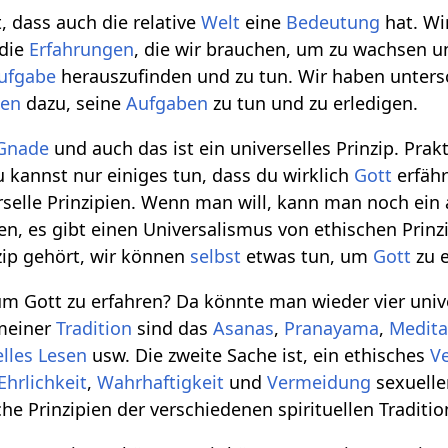
t, dass auch die relative
Welt
eine
Bedeutung
hat. W
 die
Erfahrungen
, die wir brauchen, um zu wachsen 
ufgabe
herauszufinden und zu tun. Wir haben unters
ben
dazu, seine
Aufgaben
zu tun und zu erledigen.
Gnade
und auch das ist ein universelles Prinzip. Prak
 kannst nur einiges tun, dass du wirklich
Gott
erfähr
erselle Prinzipien. Wenn man will, kann man noch ein 
en, es gibt einen Universalismus von ethischen Prinz
zip gehört, wir können
selbst
etwas tun, um
Gott
zu e
m Gott zu erfahren? Da könnte man wieder vier univer
 meiner
Tradition
sind das
Asanas
,
Pranayama
,
Medita
elles
Lesen
usw. Die zweite Sache ist, ein ethisches
V
Ehrlichkeit
,
Wahrhaftigkeit
und
Vermeidung
sexuell
he Prinzipien der verschiedenen spirituellen Traditio