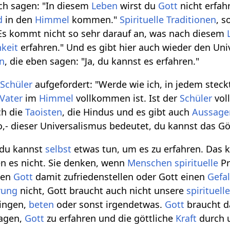
h sagen: "In diesem
Leben
wirst du
Gott
nicht erfah
d
in den
Himmel
kommen."
Spirituelle
Traditionen
, s
. Es kommt nicht so sehr darauf an, was nach diesem
hkeit
erfahren." Und es gibt hier auch wieder den Un
en
, die eben sagen: "Ja, du kannst es erfahren."
e
Schüler
aufgefordert: "Werde wie ich, in jedem stec
Vater
im
Himmel
vollkommen ist. Ist der
Schüler
vol
ch die
Taoisten
, die Hindus und es gibt auch
Aussage
so,- dieser Universalismus bedeutet, du kannst das Gö
, du kannst
selbst
etwas tun, um es zu erfahren. Das kl
en es nicht. Sie denken, wenn
Menschen
spirituelle
Pr
nen
Gott
damit zufriedenstellen oder Gott einen
Gefa
rung
nicht, Gott braucht auch nicht unsere
spirituell
ingen,
beten
oder sonst irgendetwas.
Gott
braucht da
ragen,
Gott
zu erfahren und die göttliche
Kraft
durch u