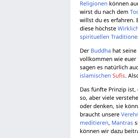
Religionen
können auc
wirst du nach dem
To
willst du es erfahren
diese höchste
Wirklic
spirituellen
Tradition
Der
Buddha
hat sein
vollkommen wie euer
sagen es natürlich au
islamischen
Sufis
. Al
Das fünfte Prinzip ist
so, aber viele versteh
oder denken, sie kön
braucht unsere
Vereh
meditieren
,
Mantras
s
können wir dazu beit