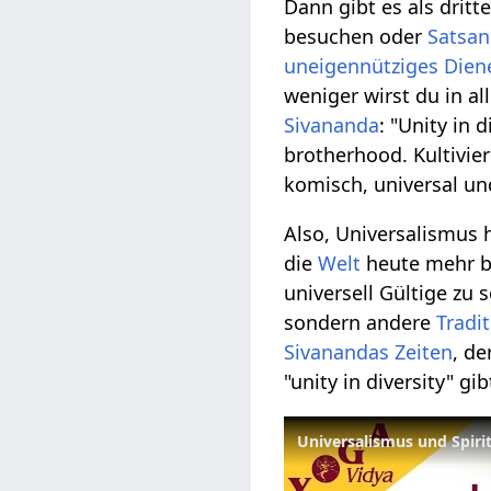
Dann gibt es als drit
besuchen oder
Satsa
uneigennütziges Dien
weniger wirst du in a
Sivananda
: "Unity in d
brotherhood. Kultivie
komisch, universal un
Also, Universalismus
die
Welt
heute mehr br
universell Gültige zu 
sondern andere
Tradi
Sivanandas
Zeiten
, de
"unity in diversity" gi
Universalismus und Spirit