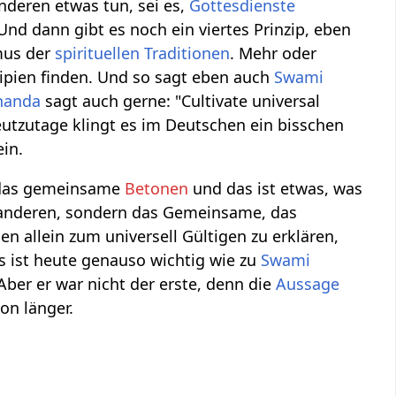
nderen etwas tun, sei es,
Gottesdienste
Und dann gibt es noch ein viertes Prinzip, eben
mus der
spirituellen
Traditionen
. Mehr oder
zipien finden. Und so sagt eben auch
Swami
nanda
sagt auch gerne: "Cultivate universal
eutzutage klingt es im Deutschen ein bisschen
in.
n das gemeinsame
Betonen
und das ist etwas, was
n anderen, sondern das Gemeinsame, das
ien allein zum universell Gültigen zu erklären,
as ist heute genauso wichtig wie zu
Swami
. Aber er war nicht der erste, denn die
Aussage
hon länger.