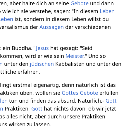
ren, aber halte dich an seine
Gebote
und dann
o wie ich sie verstehe, sagen: "In diesem
Leben
Leben
ist, sondern in diesem Leben willst du
iversalismus der
Aussagen
der verschiedenen
kt ein Buddha."
Jesus
hat gesagt: "Seid
lkommen, wird er wie sein
Meister
." Und so
n
unter den
jüdischen
Kabbalisten und unter den
ttliche erfahren.
ingt erstmal eigenartig, denn natürlich ist das
aktiken üben, wollen sie
Gottes
Gebote
erfüllen
llen
tun und finden das absurd. Natürlich,-
Gott
en
Praktiken,
Gott
hat nichts davon, ob wir jetzt
s alles nicht, aber durch unsere Praktiken
ns wirken zu lassen.