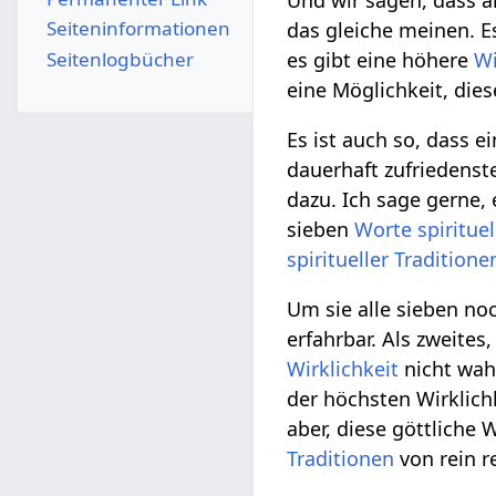
Und wir sagen, dass a
Seiten­­informationen
das gleiche meinen. E
Seitenlogbücher
es gibt eine höhere
Wi
eine Möglichkeit, die
Es ist auch so, dass e
dauerhaft zufriedenst
dazu. Ich sage gerne, 
sieben
Worte
spirituel
spiritueller
Traditione
Um sie alle sieben no
erfahrbar. Als zweites
Wirklichkeit
nicht wahr
der höchsten Wirklichk
aber, diese göttliche 
Traditionen
von rein r