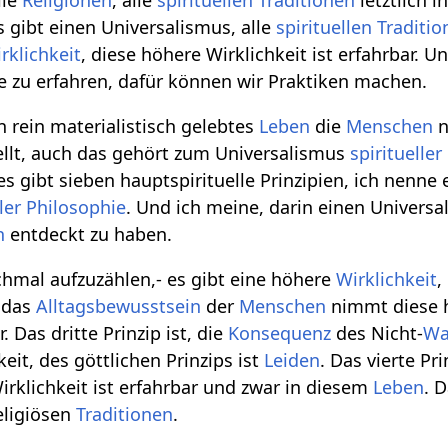
lle
Religionen
, alle
spirituellen
Traditionen
letztlich i
s gibt einen Universalismus, alle
spirituellen
Traditio
rklichkeit
, diese höhere Wirklichkeit ist erfahrbar. U
se zu erfahren, dafür können wir Praktiken machen.
in rein materialistisch gelebtes
Leben
die
Menschen
n
ellt, auch das gehört zum Universalismus
spiritueller
es gibt sieben hauptspirituelle Prinzipien, ich nenne 
ler
Philosophie
. Und ich meine, darin einen Univers
n
entdeckt zu haben.
chmal aufzuzählen,- es gibt eine höhere
Wirklichkeit
,
, das
Alltagsbewusstsein
der
Menschen
nimmt diese 
. Das dritte Prinzip ist, die
Konsequenz
des Nicht-
Wa
eit, des göttlichen Prinzips ist
Leiden
. Das vierte Pri
Wirklichkeit ist erfahrbar und zwar in diesem
Leben
. 
eligiösen
Traditionen
.