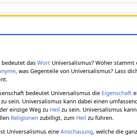
s bedeutet das
Wort
Universalismus? Woher stammt d
onyme
, was Gegenteile von Universalismus? Lass dich
nt.
issenschaft bedeutet Universalismus die
Eigenschaft
e
fen zu sein. Universalismus kann dabei einen umfassen
 der einzige Weg zu
Heil
zu sein. Universalismus kann
llen
Religionen
zubilligt, zum
Heil
zu führen.
ist Universalismus eine
Anschauung
, welche die gan