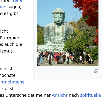
n ihrer
Tiefe
nen
sagen,
nd es gibt
icht
Prinzipien
es auch die
alismus
 die ist
höchste
hrnehmens
nzip ist
Das unterscheidet meiner
Ansicht
nach
spirituelle