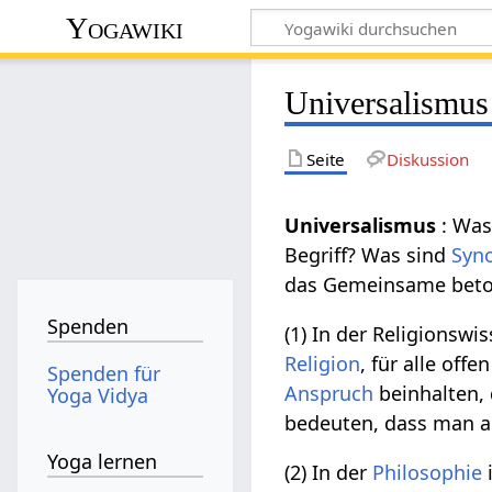
Yogawiki
Universalismus
Seite
Diskussion
Universalismus
: Wa
Begriff? Was sind
Syn
das Gemeinsame beto
Spenden
(1) In der Religionsw
Religion
, für alle of
Spenden für
Anspruch
beinhalten,
Yoga Vidya
bedeuten, dass man a
Yoga lernen
(2) In der
Philosophie