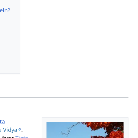
eln?
ta
a Vidya
.