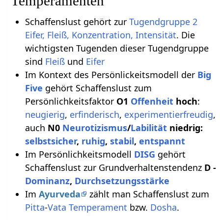
Temperamenten
Schaffenslust gehört zur
Tugendgruppe 2
Eifer, Fleiß, Konzentration, Intensität
. Die
wichtigsten Tugenden dieser Tugendgruppe
sind
Fleiß
und
Eifer
Im Kontext des Persönlickeitsmodell der
Big
Five
gehört Schaffenslust zum
Persönlichkeitsfaktor
O1
Offenheit
hoch
:
neugierig
,
erfinderisch
,
experimentierfreudig
,
auch
N0
Neurotizismus
/
Labilität
niedrig:
selbstsicher
,
ruhig
,
stabil
,
entspannt
Im Persönlichkeitsmodell
DISG
gehört
Schaffenslust zur Grundverhaltenstendenz
D -
Dominanz
,
Durchsetzungsstärke
Im
Ayurveda
zählt man Schaffenslust zum
Pitta
-
Vata
Temperament
bzw.
Dosha
.