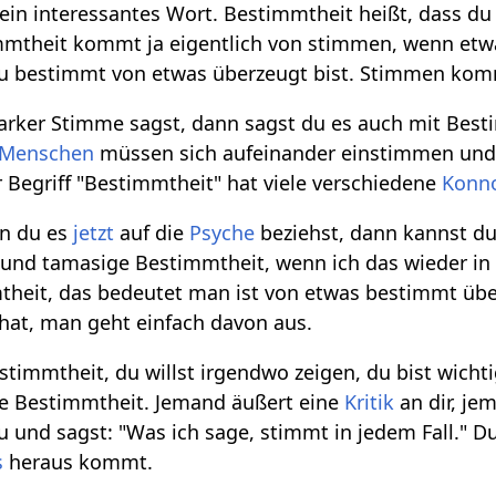
 ein interessantes Wort. Bestimmtheit heißt, dass d
mmtheit kommt ja eigentlich von stimmen, wenn etwa
u bestimmt von etwas überzeugt bist. Stimmen kom
arker Stimme sagst, dann sagst du es auch mit Best
Menschen
müssen sich aufeinander einstimmen und
r Begriff "Bestimmtheit" hat viele verschiedene
Konn
nn du es
jetzt
auf die
Psyche
beziehst, dann kannst du
ge und tamasige Bestimmtheit, wenn ich das wieder in
theit, das bedeutet man ist von etwas bestimmt übe
hat, man geht einfach davon aus.
estimmtheit, du willst irgendwo zeigen, du bist wich
e Bestimmtheit. Jemand äußert eine
Kritik
an dir, je
 und sagst: "Was ich sage, stimmt in jedem Fall." Du
s
heraus kommt.