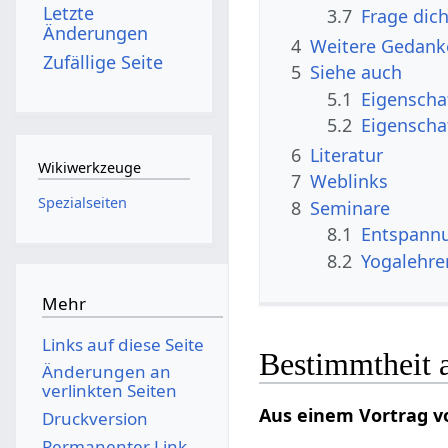
Letzte
3.7
Frage dic
Änderungen
4
Weitere Gedank
Zufällige Seite
5
Siehe auch
5.1
Eigenscha
5.2
Eigenscha
6
Literatur
Wikiwerkzeuge
7
Weblinks
Spezialseiten
8
Seminare
8.1
Entspann
8.2
Yogalehre
Mehr
Links auf diese Seite
Bestimmtheit a
Änderungen an
verlinkten Seiten
Aus einem Vortrag v
Druckversion
Permanenter Link