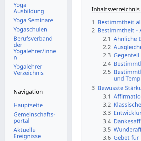
Yoga
Inhaltsverzeichnis
Ausbildung
Yoga Seminare
1
Bestimmtheit al
Yogaschulen
2
Bestimmtheit -
Berufsverband
2.1
Ähnliche 
der
2.2
Ausgleich
Yogalehrer/inne
2.3
Gegenteil
n
2.4
Bestimmth
Yogalehrer
2.5
Bestimmth
Verzeichnis
und Temp
3
Bewusste Stärku
Navigation
3.1
Affirmati
3.2
Klassisch
Hauptseite
3.3
Entwicklu
Gemeinschafts­
portal
3.4
Dankesaff
3.5
Wunderaff
Aktuelle
Ereignisse
3.6
Gebet für