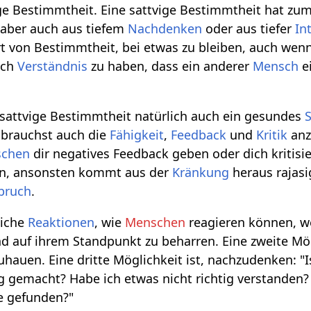
ige Bestimmtheit. Eine sattvige Bestimmtheit hat zu
aber auch aus tiefem
Nachdenken
oder aus tiefer
In
Art von Bestimmtheit, bei etwas zu bleiben, auch wen
uch
Verständnis
zu haben, dass ein anderer
Mensch
ei
 sattvige Bestimmtheit natürlich auch ein gesundes
brauchst auch die
Fähigkeit
,
Feedback
und
Kritik
anz
chen
dir negatives Feedback geben oder dich kritisi
n, ansonsten kommt aus der
Kränkung
heraus rajas
bruch
.
liche
Reaktionen
, wie
Menschen
reagieren können, w
d auf ihrem Standpunkt zu beharren. Eine zweite Mö
uhauen. Eine dritte Möglichkeit ist, nachzudenken: "I
ig gemacht? Habe ich etwas nicht richtig verstanden
 gefunden?"