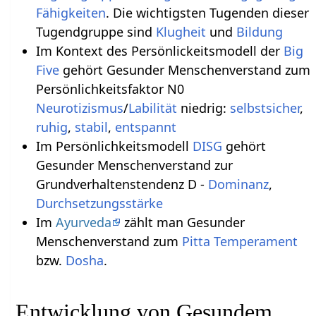
Fähigkeiten
. Die wichtigsten Tugenden dieser
Tugendgruppe sind
Klugheit
und
Bildung
Im Kontext des Persönlickeitsmodell der
Big
Five
gehört Gesunder Menschenverstand zum
Persönlichkeitsfaktor N0
Neurotizismus
/
Labilität
niedrig:
selbstsicher
,
ruhig
,
stabil
,
entspannt
Im Persönlichkeitsmodell
DISG
gehört
Gesunder Menschenverstand zur
Grundverhaltenstendenz D -
Dominanz
,
Durchsetzungsstärke
Im
Ayurveda
zählt man Gesunder
Menschenverstand zum
Pitta
Temperament
bzw.
Dosha
.
Entwicklung von Gesundem