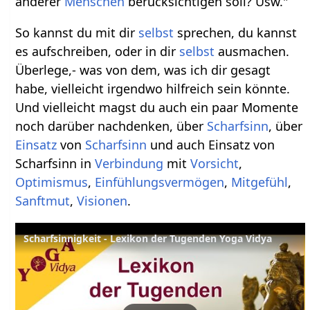
anderer
Menschen
berücksichtigen soll? Usw."
So kannst du mit dir
selbst
sprechen, du kannst
es aufschreiben, oder in dir
selbst
ausmachen.
Überlege,- was von dem, was ich dir gesagt
habe, vielleicht irgendwo hilfreich sein könnte.
Und vielleicht magst du auch ein paar Momente
noch darüber nachdenken, über
Scharfsinn
, über
Einsatz
von
Scharfsinn
und auch Einsatz von
Scharfsinn in
Verbindung
mit
Vorsicht
,
Optimismus
,
Einfühlungsvermögen
,
Mitgefühl
,
Sanftmut
,
Visionen
.
Scharfsinnigkeit - Lexikon der Tugenden Yoga Vidya