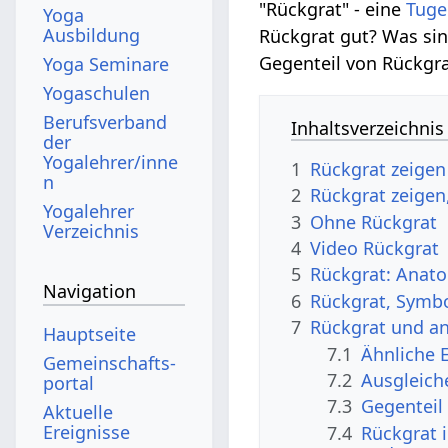
"Rückgrat" - eine
Tug
Yoga
Ausbildung
Rückgrat gut? Was sin
Gegenteil von Rückgra
Yoga Seminare
Yogaschulen
Berufsverband
Inhaltsverzeichnis
der
Yogalehrer/inne
1
Rückgrat zeigen 
n
2
Rückgrat zeigen
Yogalehrer
3
Ohne Rückgrat
Verzeichnis
4
Video Rückgrat
5
Rückgrat: Anato
Navigation
6
Rückgrat, Symbo
7
Rückgrat und a
Hauptseite
7.1
Ähnliche 
Gemeinschafts­
7.2
Ausgleich
portal
7.3
Gegenteil
Aktuelle
Ereignisse
7.4
Rückgrat 