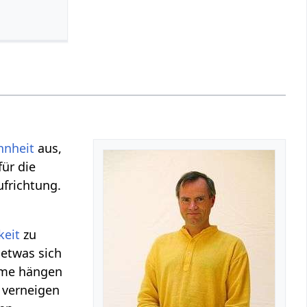
hnheit
aus,
für die
ufrichtung.
keit
zu
 etwas sich
eme hängen
 verneigen