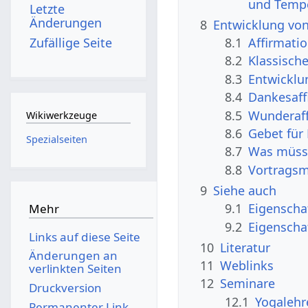
und Temp
Letzte
Änderungen
8
Entwicklung vo
Zufällige Seite
8.1
Affirmati
8.2
Klassisch
8.3
Entwicklu
8.4
Dankesaff
8.5
Wunderaff
Wikiwerkzeuge
8.6
Gebet für
Spezialseiten
8.7
Was müsst
8.8
Vortragsm
9
Siehe auch
9.1
Eigenscha
Mehr
9.2
Eigenscha
Links auf diese Seite
10
Literatur
Änderungen an
11
Weblinks
verlinkten Seiten
12
Seminare
Druckversion
12.1
Yogalehr
Permanenter Link