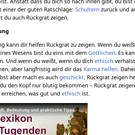
ist. Anstatt dass du dich so nach innen gibt, du bist
t einer der guten Ratschläge:
Schultern
zurück und au
t du auch Rückgrat zeigen.
gung
 kann dir helfen Rückgrat zu zeigen. Wenn du weißt,
deines Wesens bist du eins mit dem
Göttlichen
. Es ka
en. Und wenn du weißt, wenn du dich
ethisch
verhälst
n, aber langfristig wird dir das
Karma
helfen
. Dahe
elbst aber mach es auch
geschickt
. Rückgrat zeigen h
 du den Kopf nur blutig bekommen – Rückgrat zeige
 erreichen, was gut und
ethisch
ist.
Rückgrat - Begriffsherkunft, Bedeutung und praktische Tipps - Lexikon der Tugenden Yoga Vidya