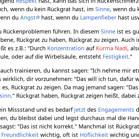
nügend
Respekt
hast, kann das sich in Rückenschmer
uch, wenn du kein Rückgrat hast, im
Sinne
, wenn du 
wenn du
Angst
hast, wenn du
Lampenfieber
hast us
zu Rückenproblemen führen. In diesem
Sinne
ist es gu
bene, Rückgrat zu haben, Rückgrat zu zeigen. Auch
ßt es z.B.: "Durch
Konzentration
auf
Kurma Nadi
, al
äule, oder auf die Wirbelsäule, entsteht
Festigkeit
."
auch trainieren, du kannst sagen: "Ich nehme mir et
wirklich, dir vorzunehmen: "Das will ich tun, dafür wi
t es, Rückgrat zu zeigen. Da mag jemand sagen: "Das 
sinn
." Rückgrat haben, Rückgrat zeigen heißt, dabei 
 ein Missstand und es bedarf
jetzt
des
Engagements
d
gen, du bleibst dabei und legst durchaus mal die Han
agst: "Das ist nicht korrekt." Manchmal ist Rückgra
t
Freundlichkeit
wichtig, oft ist
Höflichkeit
wichtig un