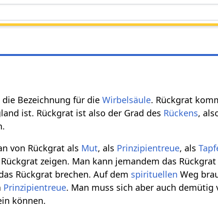
 die Bezeichnung für die
Wirbelsäule
. Rückgrat komm
and ist. Rückgrat ist also der Grad des
Rückens
, als
n.
an von Rückgrat als
Mut
, als
Prinzipientreue
, als
Tapf
 Rückgrat zeigen. Man kann jemandem das Rückgrat 
das Rückgrat brechen. Auf dem
spirituellen
Weg bra
n
Prinzipientreue
. Man muss sich aber auch demütig
in können.