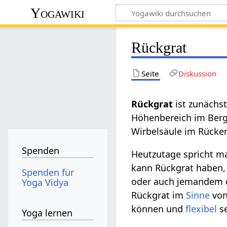
Yogawiki
Rückgrat
Seite
Diskussion
Rückgrat
ist zunächst
Höhenbereich im Bergl
Wirbelsäule im Rücke
Spenden
Heutzutage spricht m
kann Rückgrat haben,
Spenden für
oder auch jemandem 
Yoga Vidya
Rückgrat im
Sinne
vo
können und
flexibel
se
Yoga lernen