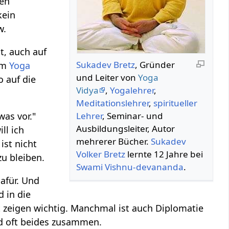
zen
kein
w.
t, auch auf
Sukadev Bretz
, Gründer
 im
Yoga
und Leiter von
Yoga
so auf die
Vidya
,
Yogalehrer
,
Meditationslehrer
,
spiritueller
was vor."
Lehrer
, Seminar- und
Ausbildungsleiter, Autor
ll ich
mehrerer Bücher.
Sukadev
ist nicht
Volker Bretz
lernte 12 Jahre bei
zu bleiben.
Swami
Vishnu-devananda
.
afür. Und
d in die
t zeigen wichtig. Manchmal ist auch Diplomatie
d oft beides zusammen.