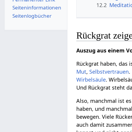
12.2
Meditati
Seiten­­informationen
Seitenlogbücher
Rückgrat zeige
Auszug aus einem Vo
Rückgrat haben, das i
Mut
,
Selbstvertrauen
.
Wirbelsäule
. Wirbelsä
Und Rückgrat steht d
Also, manchmal ist es 
haben, und manchmal is
bewegen. Viele Rück
auch damit zusammen.