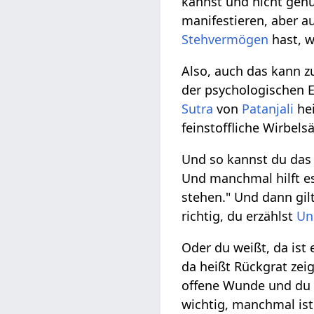
kannst und nicht ge
manifestieren, aber a
Stehvermögen
hast, 
Also, auch das kann 
der psychologischen E
Sutra
von
Patanjali
hei
feinstoffliche Wirbels
Und so kannst du das 
Und manchmal hilft es 
stehen." Und dann gil
richtig, du erzählst
Un
Oder du weißt, da ist
da heißt Rückgrat zei
offene Wunde und du s
wichtig, manchmal is