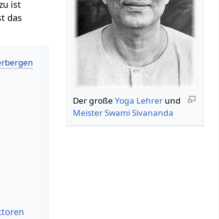
u ist
st das
Der große
Yoga
Lehrer
und
Meister
Swami
Sivananda
ktoren