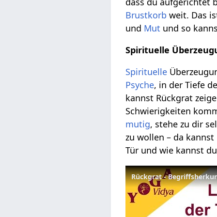
dass du aufgerichtet b
Brustkorb
weit. Das is
und
Mut
und so kanns
Spirituelle Überzeu
Spirituelle
Überzeugung
Psyche
, in der Tiefe 
kannst Rückgrat zeig
Schwierigkeiten komme
mutig
, stehe zu dir s
zu wollen – da kannst
Tür und wie kannst du