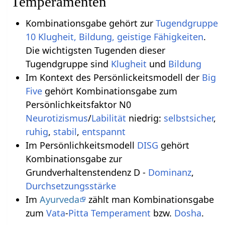
Temperamenten
Kombinationsgabe gehört zur
Tugendgruppe
10 Klugheit, Bildung, geistige Fähigkeiten
.
Die wichtigsten Tugenden dieser
Tugendgruppe sind
Klugheit
und
Bildung
Im Kontext des Persönlickeitsmodell der
Big
Five
gehört Kombinationsgabe zum
Persönlichkeitsfaktor N0
Neurotizismus
/
Labilität
niedrig:
selbstsicher
,
ruhig
,
stabil
,
entspannt
Im Persönlichkeitsmodell
DISG
gehört
Kombinationsgabe zur
Grundverhaltenstendenz D -
Dominanz
,
Durchsetzungsstärke
Im
Ayurveda
zählt man Kombinationsgabe
zum
Vata
-
Pitta
Temperament
bzw.
Dosha
.