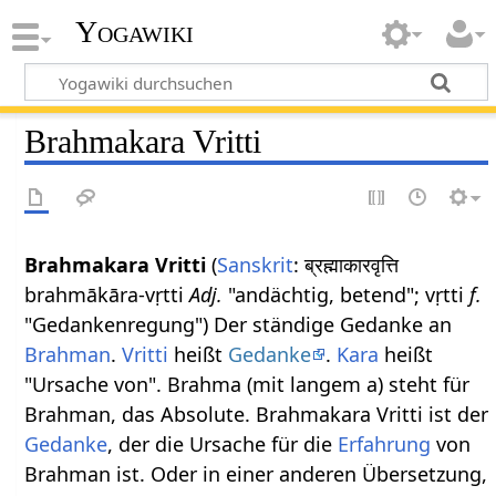
Yogawiki
Brahmakara Vritti
Brahmakara Vritti
(
Sanskrit
: ब्रह्माकारवृत्ति
brahmākāra-vṛtti
Adj.
"andächtig, betend"; vṛtti
f.
"Gedankenregung") Der ständige Gedanke an
Brahman
.
Vritti
heißt
Gedanke
.
Kara
heißt
"Ursache von". Brahma (mit langem a) steht für
Brahman, das Absolute. Brahmakara Vritti ist der
Gedanke
, der die Ursache für die
Erfahrung
von
Brahman ist. Oder in einer anderen Übersetzung,