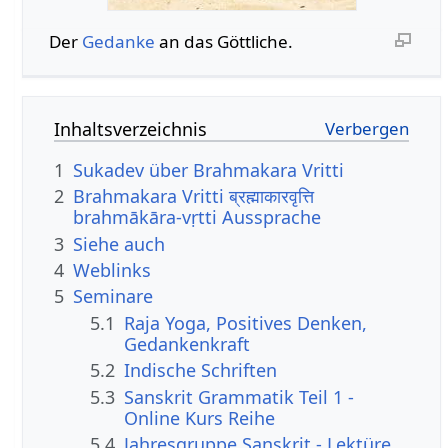
Der
Gedanke
an das Göttliche.
Inhaltsverzeichnis
1
Sukadev über Brahmakara Vritti
2
Brahmakara Vritti ब्रह्माकारवृत्ति
brahmākāra-vṛtti Aussprache
3
Siehe auch
4
Weblinks
5
Seminare
5.1
Raja Yoga, Positives Denken,
Gedankenkraft
5.2
Indische Schriften
5.3
Sanskrit Grammatik Teil 1 -
Online Kurs Reihe
5.4
Jahresgruppe Sanskrit - Lektüre