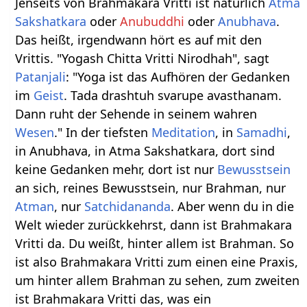
Jenseits von Brahmakara Vritti ist natürlich
Atma
Sakshatkara
oder
Anubuddhi
oder
Anubhava
.
Das heißt, irgendwann hört es auf mit den
Vrittis. "Yogash Chitta Vritti Nirodhah", sagt
Patanjali
: "Yoga ist das Aufhören der Gedanken
im
Geist
. Tada drashtuh svarupe avasthanam.
Dann ruht der Sehende in seinem wahren
Wesen
." In der tiefsten
Meditation
, in
Samadhi
,
in Anubhava, in Atma Sakshatkara, dort sind
keine Gedanken mehr, dort ist nur
Bewusstsein
an sich, reines Bewusstsein, nur Brahman, nur
Atman
, nur
Satchidananda
. Aber wenn du in die
Welt wieder zurückkehrst, dann ist Brahmakara
Vritti da. Du weißt, hinter allem ist Brahman. So
ist also Brahmakara Vritti zum einen eine Praxis,
um hinter allem Brahman zu sehen, zum zweiten
ist Brahmakara Vritti das, was ein