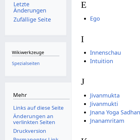
E
Letzte
Änderungen
Ego
Zufällige Seite
I
Innenschau
Wikiwerkzeuge
Intuition
Spezialseiten
J
Mehr
Jivanmukta
Jivanmukti
Links auf diese Seite
Jnana Yoga Sadha
Änderungen an
Jnanamritam
verlinkten Seiten
Druckversion
Permanenter Link