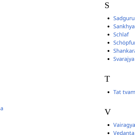
S
Sadguru
Sankhya
Schlaf
Schöpfu
Shankar
Svarajya
T
Tat tvam
na
V
Vairagy
Vedanta