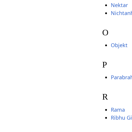
Nektar
Nichtan
O
Objekt
P
Parabr
R
Rama
Ribhu Gi