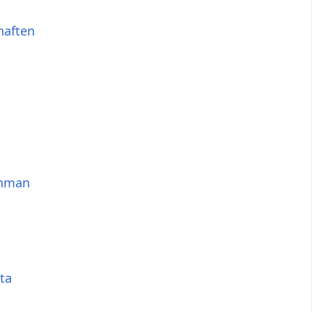
haften
ahman
ta