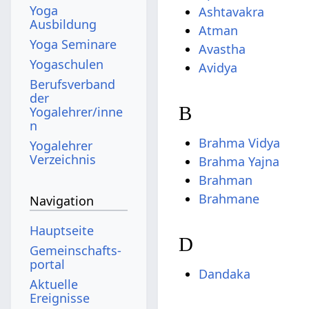
Yoga
Ashtavakra
Ausbildung
Atman
Yoga Seminare
Avastha
Yogaschulen
Avidya
Berufsverband
der
B
Yogalehrer/inne
n
Brahma Vidya
Yogalehrer
Verzeichnis
Brahma Yajna
Brahman
Brahmane
Navigation
Hauptseite
D
Gemeinschafts­
portal
Dandaka
Aktuelle
Ereignisse