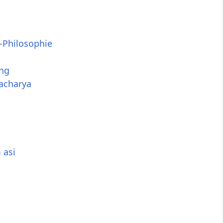
-Philosophie
ng
acharya
 asi
a