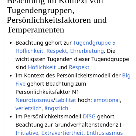
Beachtung im Kontext von
Tugendengruppen,
Persönlichkeitsfaktoren und
Temperamenten
Beachtung gehört zur
Tugendgruppe 5
Höflichkeit, Respekt, Ehrerbietung
. Die
wichtigsten Tugenden dieser Tugendgruppe
sind
Höflichkeit
und
Respekt
Im Kontext des Persönlickeitsmodell der
Big
Five
gehört Beachtung zum
Persönlichkeitsfaktor N1
Neurotizismus
/
Labilität
hoch:
emotional
,
verletzlich
,
ängstlich
Im Persönlichkeitsmodell
DISG
gehört
Beachtung zur Grundverhaltenstendenz I -
Initiative
,
Extravertiertheit
,
Enthusiasmus