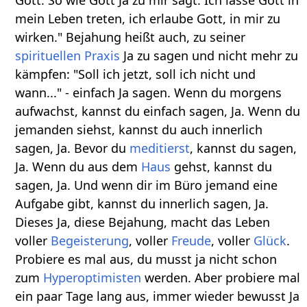
Gott. So wie Gott Ja zu mir sagt. Ich lasse Gott in
mein Leben treten, ich erlaube Gott, in mir zu
wirken." Bejahung heißt auch, zu seiner
spirituellen Praxis
Ja zu sagen und nicht mehr zu
kämpfen: "Soll ich jetzt, soll ich nicht und
wann..." - einfach Ja sagen. Wenn du morgens
aufwachst, kannst du einfach sagen, Ja. Wenn du
jemanden siehst, kannst du auch innerlich
sagen, Ja. Bevor du
meditierst
, kannst du sagen,
Ja. Wenn du aus dem
Haus
gehst, kannst du
sagen, Ja. Und wenn dir im Büro jemand eine
Aufgabe gibt, kannst du innerlich sagen, Ja.
Dieses Ja, diese Bejahung, macht das Leben
voller
Begeisterung
, voller
Freude
, voller
Glück
.
Probiere es mal aus, du musst ja nicht schon
zum
Hyperoptimisten
werden. Aber probiere mal
ein paar Tage lang aus, immer wieder bewusst Ja