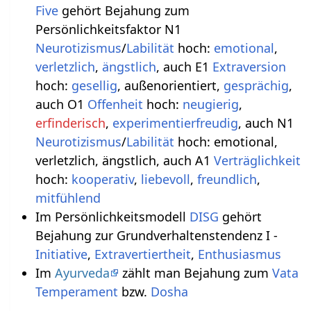
Five
gehört Bejahung zum
Persönlichkeitsfaktor N1
Neurotizismus
/
Labilität
hoch:
emotional
,
verletzlich
,
ängstlich
, auch E1
Extraversion
hoch:
gesellig
, außenorientiert,
gesprächig
,
auch O1
Offenheit
hoch:
neugierig
,
erfinderisch
,
experimentierfreudig
, auch N1
Neurotizismus
/
Labilität
hoch: emotional,
verletzlich, ängstlich, auch A1
Verträglichkeit
hoch:
kooperativ
,
liebevoll
,
freundlich
,
mitfühlend
Im Persönlichkeitsmodell
DISG
gehört
Bejahung zur Grundverhaltenstendenz I -
Initiative
,
Extravertiertheit
,
Enthusiasmus
Im
Ayurveda
zählt man Bejahung zum
Vata
Temperament
bzw.
Dosha