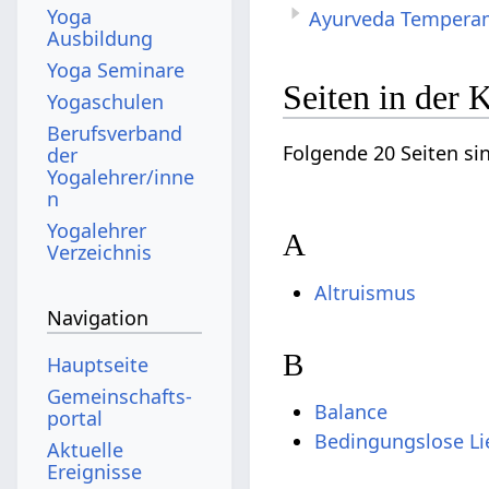
Yoga
Ayurveda Temperam
Ausbildung
Yoga Seminare
Seiten in der
Yogaschulen
Berufsverband
Folgende 20 Seiten si
der
Yogalehrer/inne
n
Yogalehrer
A
Verzeichnis
Altruismus
Navigation
B
Hauptseite
Gemeinschafts­
Balance
portal
Bedingungslose Li
Aktuelle
Ereignisse