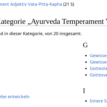
ent Adjektiv Vata-Pitta-Kapha
(21 S)
 Kategorie „Ayurveda Temperament 
nd in dieser Kategorie, von 20 insgesamt.
G
Gewisse
Gewisse
Gottesli
Gottesv
I
ebe entwickeln
Innere 