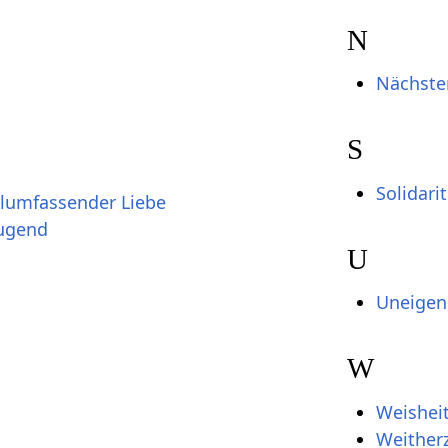
N
Nächste
S
Solidarit
llumfassender Liebe
Tugend
U
Uneigen
W
Weishei
Weitherz