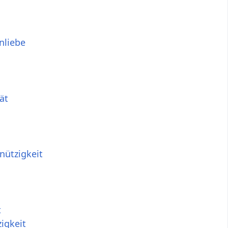
nliebe
ät
nützigkeit
t
igkeit