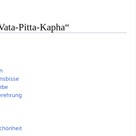
Vata-Pitta-Kapha“
n
nsbisse
ebe
erehrung
Schönheit