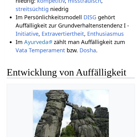
niedrig:
kompetitiv
,
misstrauisch
,
streitsüchtig
niedrig
Im Persönlichkeitsmodell
DISG
gehört
Auffälligkeit zur Grundverhaltenstendenz I -
Initiative
,
Extravertiertheit
,
Enthusiasmus
Im
Ayurveda
zählt man Auffälligkeit zum
Vata
Temperament
bzw.
Dosha
.
Entwicklung von Auffälligkeit