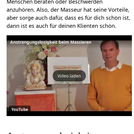
Menschen beraten oder Beschwerden
anzuhören. Also, der Masseur hat seine Vorteile,
aber sorge auch dafür, dass es für dich schön ist,
dann ist es auch für deinen Klienten schön.
Anstrengungslosigkeit beim Massieren
Video laden
YouTube