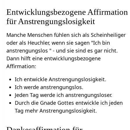
Entwicklungsbezogene Affirmation
für Anstrengungslosigkeit
Manche Menschen fühlen sich als Scheinheiliger
oder als Heuchler, wenn sie sagen "Ich bin
anstrengungslos " - und sie sind es gar nicht.
Dann hilft eine entwicklungsbezogene
Affirmation:
Ich entwickle Anstrengungslosigkeit.
Ich werde anstrengungslos.
Jeden Tag werde ich anstrengungsloser.
Durch die Gnade Gottes entwickle ich jeden
Tag mehr Anstrengungslosigkeit.
Dankesaffirmation für