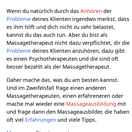
Wenn du natürlich durch das
Anhören
der
Probleme
deines Klienten irgendwo merkst, dass
es ihm hilft und dich nicht zu sehr belastet,
kannst du das auch tun. Aber du bist als
Massagetherapeut nicht dazu verpflichtet, dir die
Probleme
deines Klienten anzuhören, dazu gibt
es einen Psychotherapeuten und die sind oft
besser bezahlt als der Massagetherapeut.
Daher mache das, was du am besten kannst.
Und im Zweifelsfall frage einen anderen
Massagetherapeuten, einen erfahreneren oder
mache mal wieder eine
Massageausbildung
mit
und frage dann den Massageausbilder, die haben
oft viel
Erfahrungen
und viele Tipps.