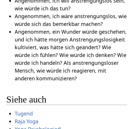
Angenommen, ich will anstrengungslos sein,
wie würde ich das tun?
Angenommen, ich wäre anstrengungslos, wie
würde sich das bemerkbar machen?
Angenommen, ein Wunder würde geschehen,
und ich hätte morgen Anstrengungslosigkeit
kultiviert, was hätte sich geändert? Wie
würde ich fühlen? Wie würde ich denken? Wie
würde ich handeln? Als anstrengungsloser
Mensch, wie würde ich reagieren, mit
anderen kommunizieren?
Siehe auch
Tugend
Raja Yoga
Yoga Psychologie