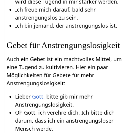
wird diese Tugend in mir stärker werden.
Ich freue mich darauf, bald sehr
anstrengungslos zu sein.
Ich bin jemand, der anstrengungslos ist.
Gebet für Anstrengungslosigkeit
Auch ein Gebet ist ein machtvolles Mittel, um
eine Tugend zu kultivieren. Hier ein paar
Möglichkeiten für Gebete für mehr
Anstrengungslosigkeit:
Lieber
Gott
, bitte gib mir mehr
Anstrengungslosigkeit.
Oh Gott, ich verehre dich. Ich bitte dich
darum, dass ich ein anstrengungsloser
Mensch werde.