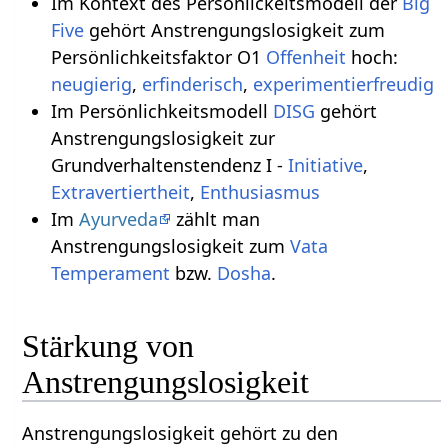
Im Kontext des Persönlickeitsmodell der
Big
Five
gehört Anstrengungslosigkeit zum
Persönlichkeitsfaktor O1
Offenheit
hoch:
neugierig
,
erfinderisch
,
experimentierfreudig
Im Persönlichkeitsmodell
DISG
gehört
Anstrengungslosigkeit zur
Grundverhaltenstendenz I -
Initiative
,
Extravertiertheit
,
Enthusiasmus
Im
Ayurveda
zählt man
Anstrengungslosigkeit zum
Vata
Temperament
bzw.
Dosha
.
Stärkung von
Anstrengungslosigkeit
Anstrengungslosigkeit gehört zu den