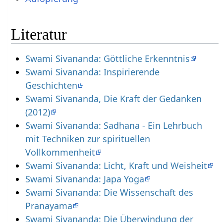
Literatur
Swami Sivananda: Göttliche Erkenntnis
Swami Sivananda: Inspirierende
Geschichten
Swami Sivananda, Die Kraft der Gedanken
(2012)
Swami Sivananda: Sadhana - Ein Lehrbuch
mit Techniken zur spirituellen
Vollkommenheit
Swami Sivananda: Licht, Kraft und Weisheit
Swami Sivananda: Japa Yoga
Swami Sivananda: Die Wissenschaft des
Pranayama
Swami Sivananda: Die Überwindung der