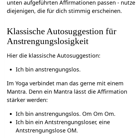
unten aufgeführten Affirmationen passen - nutze
diejenigen, die für dich stimmig erscheinen.
Klassische Autosuggestion für
Anstrengungslosigkeit
Hier die klassische Autosuggestion:
Ich bin anstrengungslos.
Im Yoga verbindet man das gerne mit einem
Mantra. Denn ein Mantra lässt die Affirmation
stärker werden:
Ich bin anstrengungslos. Om Om Om.
Ich bin ein Antstrengungsloser, eine
Antstrengungslose OM.