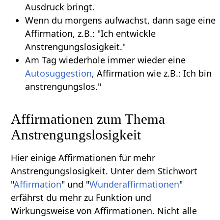
Ausdruck bringt.
Wenn du morgens aufwachst, dann sage eine
Affirmation, z.B.: "Ich entwickle
Anstrengungslosigkeit."
Am Tag wiederhole immer wieder eine
Autosuggestion
, Affirmation wie z.B.: Ich bin
anstrengungslos."
Affirmationen zum Thema
Anstrengungslosigkeit
Hier einige Affirmationen für mehr
Anstrengungslosigkeit. Unter dem Stichwort
"
Affirmation
" und "
Wunderaffirmationen
"
erfährst du mehr zu Funktion und
Wirkungsweise von Affirmationen. Nicht alle