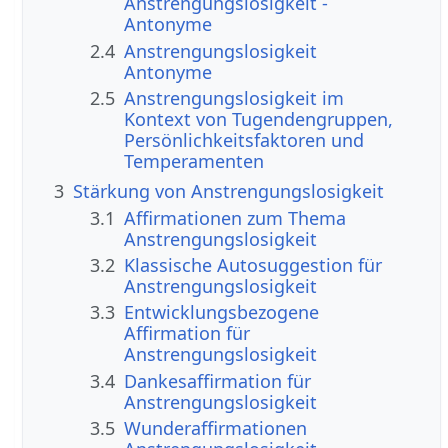
Anstrengungslosigkeit -
Antonyme
2.4
Anstrengungslosigkeit
Antonyme
2.5
Anstrengungslosigkeit im
Kontext von Tugendengruppen,
Persönlichkeitsfaktoren und
Temperamenten
3
Stärkung von Anstrengungslosigkeit
3.1
Affirmationen zum Thema
Anstrengungslosigkeit
3.2
Klassische Autosuggestion für
Anstrengungslosigkeit
3.3
Entwicklungsbezogene
Affirmation für
Anstrengungslosigkeit
3.4
Dankesaffirmation für
Anstrengungslosigkeit
3.5
Wunderaffirmationen