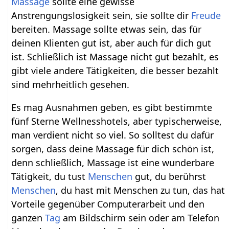
Massage
sollte eine gewisse
Anstrengungslosigkeit sein, sie sollte dir
Freude
bereiten. Massage sollte etwas sein, das für
deinen Klienten gut ist, aber auch für dich gut
ist. Schließlich ist Massage nicht gut bezahlt, es
gibt viele andere Tätigkeiten, die besser bezahlt
sind mehrheitlich gesehen.
Es mag Ausnahmen geben, es gibt bestimmte
fünf Sterne Wellnesshotels, aber typischerweise,
man verdient nicht so viel. So solltest du dafür
sorgen, dass deine Massage für dich schön ist,
denn schließlich, Massage ist eine wunderbare
Tätigkeit, du tust
Menschen
gut, du berührst
Menschen
, du hast mit Menschen zu tun, das hat
Vorteile gegenüber Computerarbeit und den
ganzen
Tag
am Bildschirm sein oder am Telefon