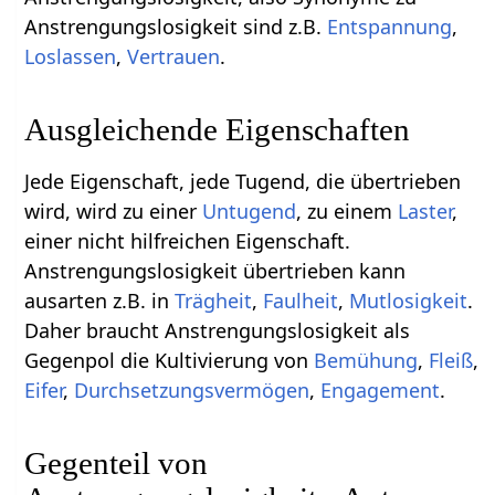
Anstrengungslosigkeit sind z.B.
Entspannung
,
Loslassen
,
Vertrauen
.
Ausgleichende Eigenschaften
Jede Eigenschaft, jede Tugend, die übertrieben
wird, wird zu einer
Untugend
, zu einem
Laster
,
einer nicht hilfreichen Eigenschaft.
Anstrengungslosigkeit übertrieben kann
ausarten z.B. in
Trägheit
,
Faulheit
,
Mutlosigkeit
.
Daher braucht Anstrengungslosigkeit als
Gegenpol die Kultivierung von
Bemühung
,
Fleiß
,
Eifer
,
Durchsetzungsvermögen
,
Engagement
.
Gegenteil von