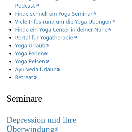
Podcast
Finde schnell ein Yoga Seminar
Viele Infos rund um die Yoga Übungen
Finde ein Yoga Center in deiner Nähe
Portal für Yogatherapie
Yoga Urlaub
Yoga Ferien
Yoga Reisen
Ayurveda Urlaub
Retreat
Seminare
Depression und ihre
Überwindung