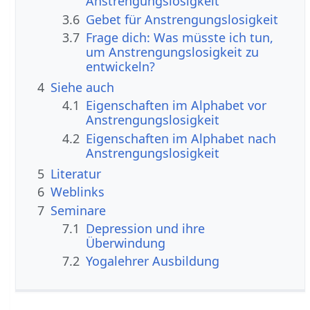
Anstrengungslosigkeit
3.6
Gebet für Anstrengungslosigkeit
3.7
Frage dich: Was müsste ich tun,
um Anstrengungslosigkeit zu
entwickeln?
4
Siehe auch
4.1
Eigenschaften im Alphabet vor
Anstrengungslosigkeit
4.2
Eigenschaften im Alphabet nach
Anstrengungslosigkeit
5
Literatur
6
Weblinks
7
Seminare
7.1
Depression und ihre
Überwindung
7.2
Yogalehrer Ausbildung