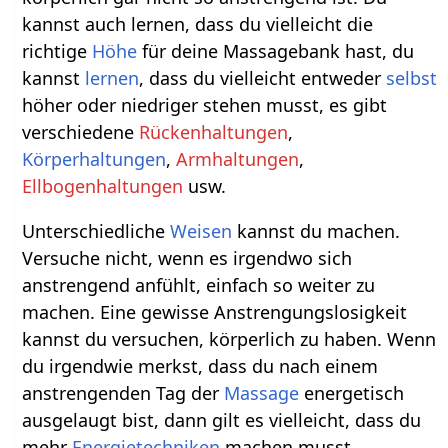
kannst auch lernen, dass du vielleicht die
richtige
Höhe
für deine Massagebank hast, du
kannst
lernen
, dass du vielleicht entweder
selbst
höher oder niedriger stehen musst, es gibt
verschiedene
Rückenhaltungen
,
Körperhaltungen
,
Armhaltungen
,
Ellbogenhaltungen
usw.
Unterschiedliche
Weisen
kannst du machen.
Versuche nicht, wenn es irgendwo sich
anstrengend anfühlt, einfach so weiter zu
machen. Eine gewisse Anstrengungslosigkeit
kannst du versuchen, körperlich zu haben. Wenn
du irgendwie merkst, dass du nach einem
anstrengenden Tag der
Massage
energetisch
ausgelaugt bist, dann gilt es vielleicht, dass du
mehr
Energietechniken
machen musst.