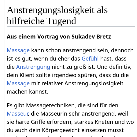
Anstrengungslosigkeit als
hilfreiche Tugend
Aus einem Vortrag von Sukadev Bretz
Massage
kann schon anstrengend sein, dennoch
ist es gut, wenn du eher das
Gefühl
hast, dass
die
Anstrengung
nicht zu groß ist. Und definitiv,
dein Klient sollte irgendwo spüren, dass du die
Massage
mit relativer Anstrengungslosigkeit
machen kannst.
Es gibt Massagetechniken, die sind für den
Masseur
, die Masseurin sehr anstrengend, weil
sie harte Griffe erfordern, starkes Kneten und wo
du auch dein Körpergewicht einsetzen musst