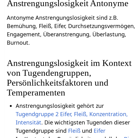
Anstrengungslosigkeit Antonyme
Antonyme Anstrengungslosigkeit sind z.B.
Bemühung, Fleiß, Eifer, Durchsetzungsvermögen,
Engagement, Überanstrengung, Überlastung,
Burnout.
Anstrengungslosigkeit im Kontext
von Tugendengruppen,
Persönlichkeitsfaktoren und
Temperamenten
Anstrengungslosigkeit gehört zur
Tugendgruppe 2 Eifer, Fleiß, Konzentration,
Intensität
. Die wichtigsten Tugenden dieser
Tugendgruppe sind
Fleiß
und
Eifer