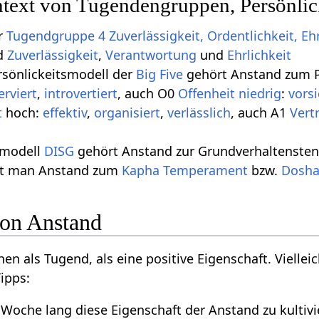
text von Tugendengruppen, Persönlic
r
Tugendgruppe 4 Zuverlässigkeit, Ordentlichkeit, Ehr
nd
Zuverlässigkeit
,
Verantwortung
und
Ehrlichkeit
rsönlickeitsmodell der
Big Five
gehört Anstand zum P
erviert
,
introvertiert
, auch O0
Offenheit niedrig
:
vorsi
t
hoch:
effektiv
,
organisiert
,
verlässlich
, auch A1
Vert
smodell
DISG
gehört Anstand zur Grundverhaltensten
lt man Anstand zum
Kapha
Temperament
bzw.
Dosh
on Anstand
 als Tugend, als eine positive Eigenschaft. Vielleich
Tipps:
 Woche lang diese Eigenschaft der Anstand zu kultiv