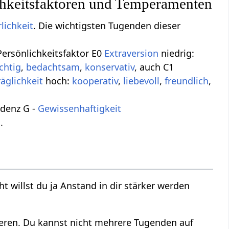
hkeitsfaktoren und Temperamenten
lichkeit
. Die wichtigsten Tugenden dieser
ersönlichkeitsfaktor E0
Extraversion
niedrig:
chtig
,
bedachtsam
,
konservativ
, auch C1
räglichkeit
hoch:
kooperativ
,
liebevoll
,
freundlich
,
denz G -
Gewissenhaftigkeit
a
.
t willst du ja Anstand in dir stärker werden
ieren. Du kannst nicht mehrere Tugenden auf