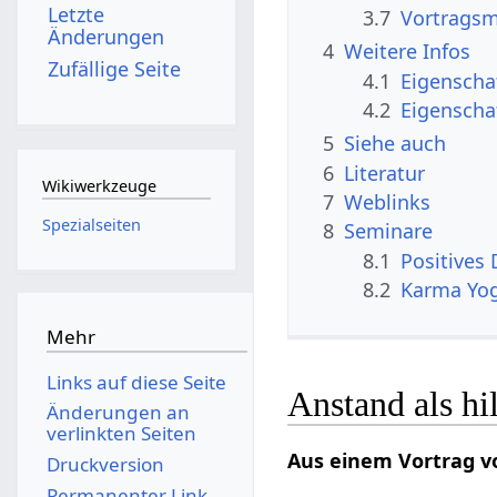
Letzte
3.7
Vortragsm
Änderungen
4
Weitere Infos
Zufällige Seite
4.1
Eigenscha
4.2
Eigenscha
5
Siehe auch
6
Literatur
Wikiwerkzeuge
7
Weblinks
Spezialseiten
8
Seminare
8.1
Positives
8.2
Karma Yo
Mehr
Links auf diese Seite
Anstand als hi
Änderungen an
verlinkten Seiten
Aus einem Vortrag v
Druckversion
Permanenter Link