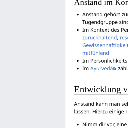
Anstand im Kon
Anstand gehört zu
Tugendgruppe si
Im Kontext des Pe
zurückhaltend
,
res
Gewissenhaftigkei
mitfühlend
Im Persönlichkeit
Im
Ayurveda
zäh
Entwicklung v
Anstand kann man sehen
lassen. Hierzu einige 
Nimm dir vor, eine