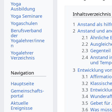
Yoga
Ausbildung
Inhaltsverzeichnis
Yoga Seminare
Yogaschulen
1
Anstand als hil
Berufsverband
2
Anstand und an
der
2.1
Ähnliche 
Yogalehrer/inne
2.2
Ausgleich
n
2.3
Gegenteil
Yogalehrer
2.4
Anstand i
Verzeichnis
und Temp
3
Entwicklung vo
Navigation
3.1
Affirmati
3.2
Klassisch
Hauptseite
3.3
Entwicklu
Gemeinschafts­
portal
3.4
Wunderaff
3.5
Gebet für
Aktuelle
Ereignisse
3.6
Was müsst