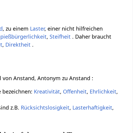
d
, zu einem
Laster
, einer nicht hilfreichen
Spießbürgerlichkeit
,
Steifheit
. Daher braucht
it
,
Direktheit
.
eil von Anstand, Antonym zu Anstand :
e bezeichnen:
Kreativität
,
Offenheit
,
Ehrlichkeit
,
sind z.B.
Rücksichtslosigkeit
,
Lasterhaftigkeit
,