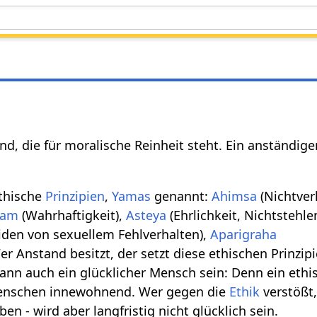
nd, die für moralische Reinheit steht. Ein anständig
ethische
Prinzipien
,
Yamas
genannt:
Ahimsa
(Nichtver
yam
(Wahrhaftigkeit),
Asteya
(Ehrlichkeit, Nichtstehle
den von sexuellem Fehlverhalten),
Aparigraha
er Anstand besitzt, der setzt diese ethischen Prinzip
nn auch ein glücklicher Mensch sein: Denn ein ethi
enschen innewohnend. Wer gegen die
Ethik
verstößt
ben - wird aber langfristig nicht glücklich sein.