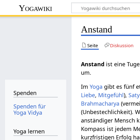
Yogawiki
Anstand
Seite
Diskussion
Anstand
ist eine Tuge
um.
Im
Yoga
gibt es fünf 
Spenden
Liebe
,
Mitgefühl
),
Sat
Brahmacharya
(vermei
Spenden für
(Unbestechlichkeit). W
Yoga Vidya
anständiger Mensch ka
Kompass ist jedem M
Yoga lernen
kurzfristigen Erfolg ha