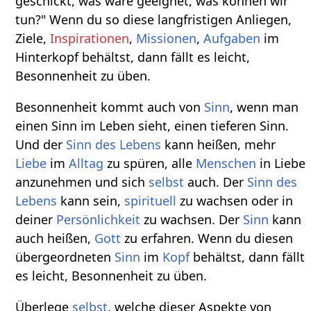
geschickt, was wäre geeignet, was können wir
tun?" Wenn du so diese langfristigen Anliegen,
Ziele,
Inspirationen
,
Missionen
,
Aufgaben
im
Hinterkopf behältst, dann fällt es leicht,
Besonnenheit zu üben.
Besonnenheit kommt auch von
Sinn
, wenn man
einen Sinn im Leben sieht, einen tieferen Sinn.
Und der
Sinn des Lebens
kann heißen, mehr
Liebe
im
Alltag
zu spüren, alle
Menschen
in Liebe
anzunehmen und sich
selbst
auch. Der
Sinn des
Lebens
kann sein,
spirituell
zu wachsen oder in
deiner
Persönlichkeit
zu wachsen. Der
Sinn
kann
auch heißen,
Gott
zu erfahren. Wenn du diesen
übergeordneten
Sinn
im
Kopf
behältst, dann fällt
es leicht, Besonnenheit zu üben.
Überlege
selbst
, welche dieser Aspekte von