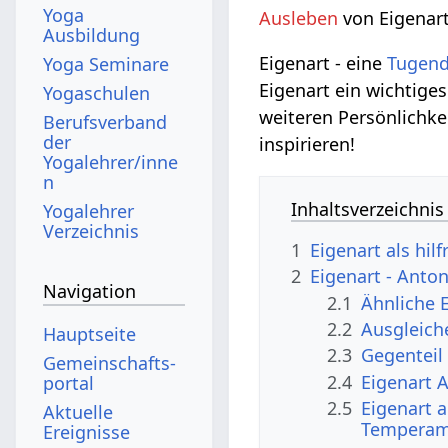
Yoga
Ausleben
von Eigenar
Ausbildung
Eigenart - eine
Tugen
Yoga Seminare
Eigenart ein wichtige
Yogaschulen
weiteren Persönlichk
Berufsverband
der
inspirieren!
Yogalehrer/inne
n
Inhaltsverzeichnis
Yogalehrer
Verzeichnis
1
Eigenart als hil
2
Eigenart - Ant
Navigation
2.1
Ähnliche 
2.2
Ausgleich
Hauptseite
2.3
Gegenteil
Gemeinschafts­
2.4
Eigenart 
portal
2.5
Eigenart 
Aktuelle
Temperam
Ereignisse