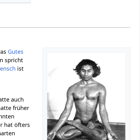
was
Gutes
n spricht
ensch
ist
tte auch
atte früher
annten
 hat öfters
narten