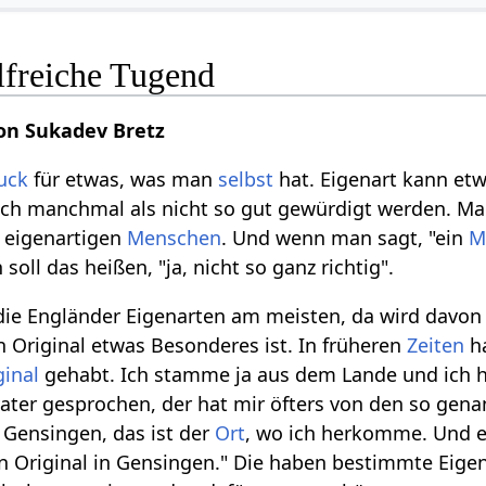
ilfreiche Tugend
on Sukadev Bretz
uck
für etwas, was man
selbst
hat. Eigenart kann et
uch manchmal als nicht so gut gewürdigt werden. Ma
n eigenartigen
Menschen
. Und wenn man sagt, "ein
M
soll das heißen, "ja, nicht so ganz richtig".
die Engländer Eigenarten am meisten, da wird davon
 Original etwas Besonderes ist. In früheren
Zeiten
ha
ginal
gehabt. Ich stamme ja aus dem Lande und ich h
ater gesprochen, der hat mir öfters von den so gen
s Gensingen, das ist der
Ort
, wo ich herkomme. Und er
ein Original in Gensingen." Die haben bestimmte Eige