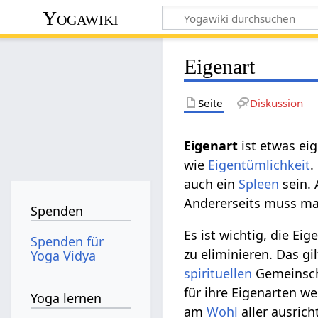
Yogawiki
Eigenart
Seite
Diskussion
Eigenart
ist etwas ei
wie
Eigentümlichkeit
.
auch ein
Spleen
sein. 
Andererseits muss ma
Spenden
Es ist wichtig, die Ei
Spenden für
zu eliminieren. Das 
Yoga Vidya
spirituellen
Gemeinsch
für ihre Eigenarten we
Yoga lernen
am
Wohl
aller ausric