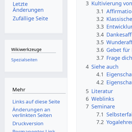
3
Kultivierung von
Letzte
Änderungen
3.1
Affirmati
Zufällige Seite
3.2
Klassisch
3.3
Entwicklu
3.4
Dankesaff
3.5
Wunderaff
3.6
Gebet für
Wikiwerkzeuge
3.7
Frage dic
Spezialseiten
4
Siehe auch
4.1
Eigenscha
4.2
Eigenscha
Mehr
5
Literatur
6
Weblinks
Links auf diese Seite
7
Seminare
Änderungen an
7.1
Selbsterf
verlinkten Seiten
7.2
Yogalehre
Druckversion
Permanenter Link