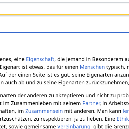
genes, eine
Eigenschaft
, die jemand in Besonderem au
 Eigenart ist etwas, das für einen
Menschen
typisch, 
Auf der einen Seite ist es gut, seine Eigenarten anzu
n auch ab und zu seine Eigenarten zurückzunehmen
genarten der anderen zu akzeptieren und nicht zu prob
gilt im Zusammenleben mit seinem
Partner
, in Arbeits
aften, im
Zusammensein
mit anderen. Man kann
le
rtzuschätzen, zu respektieren, ja zu lieben. Eine
Ethi
htet, sowie gemeinsame
Vereinbarung
, gibt die Grenz