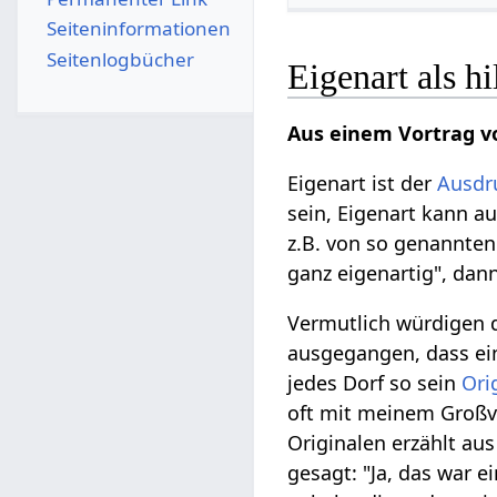
Seiten­­informationen
Seitenlogbücher
Eigenart als h
Aus einem Vortrag v
Eigenart ist der
Ausdr
sein, Eigenart kann a
z.B. von so genannte
ganz eigenartig", dann 
Vermutlich würdigen 
ausgegangen, dass ein
jedes Dorf so sein
Ori
oft mit meinem Großv
Originalen erzählt au
gesagt: "Ja, das war 