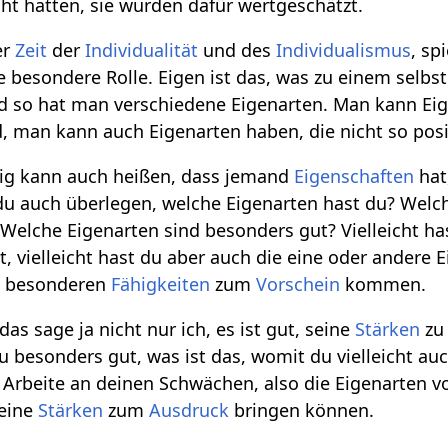
cht hatten, sie wurden dafür wertgeschätzt.
er
Zeit
der
Individualität
und des
Individualismus
, sp
 besondere Rolle. Eigen ist das, was zu einem selbst
und so hat man verschiedene Eigenarten. Man kann Ei
d, man kann auch Eigenarten haben, die nicht so posi
tig kann auch heißen, dass jemand
Eigenschaften
hat,
u auch überlegen, welche Eigenarten hast du? Welch
Welche Eigenarten sind besonders gut? Vielleicht ha
 vielleicht hast du aber auch die eine oder andere E
ne besonderen
Fähigkeiten
zum
Vorschein
kommen.
das sage ja nicht nur ich, es ist gut, seine
Stärken
zu 
u besonders gut, was ist das, womit du vielleicht au
 Arbeite an deinen Schwächen, also die Eigenarten vo
deine
Stärken
zum
Ausdruck
bringen können.