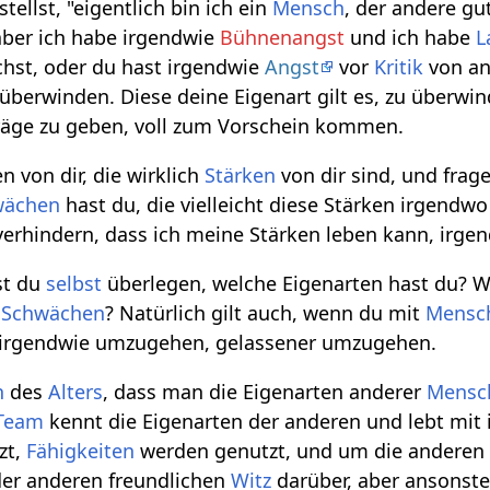
tellst, "eigentlich bin ich ein
Mensch
, der andere gu
aber ich habe irgendwie
Bühnenangst
und ich habe
L
hst, oder du hast irgendwie
Angst
vor
Kritik
von a
überwinden. Diese deine Eigenart gilt es, zu überwin
träge zu geben, voll zum Vorschein kommen.
n von dir, die wirklich
Stärken
von dir sind, und frag
wächen
hast du, die vielleicht diese Stärken irgendw
 verhindern, dass ich meine Stärken leben kann, irg
st du
selbst
überlegen, welche Eigenarten hast du? W
e
Schwächen
? Natürlich gilt auch, wenn du mit
Mensc
 irgendwie umzugehen, gelassener umzugehen.
n
des
Alters
, dass man die Eigenarten anderer
Mensc
Team
kennt die Eigenarten der anderen und lebt mit 
zt,
Fähigkeiten
werden genutzt, und um die anderen 
er anderen freundlichen
Witz
darüber, aber ansonst