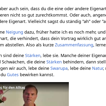
aber auch sein, dass du die eine oder andere Eigenar
deren nicht so gut zurechtkommst. Oder auch, angeno
ere Eigenart. Vielleicht sagst du ständig "ah" oder "a
ine
Neigung
dazu, früher hatte ich es noch mehr, und
enart, die verhindert, dass dein Vortrag wirklich gut
m abstellen. Also als kurze
Zusammenfassung
, lern
n sind deine
Stärken
, lebe sie. Manche deiner Eigena
d Schwächen, die deine
Stärken
behindern, dann stell
gen wir auch, lebe deine
Swarupa
, lebe deine
Natur
,
s du
Gutes
bewirken kannst.
s für den Alltag