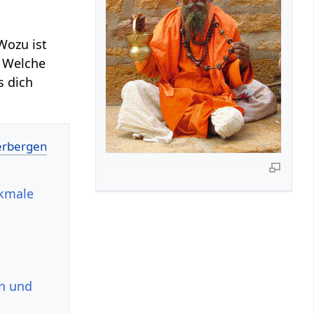
Wozu ist
? Welche
s dich
rkmale
en und