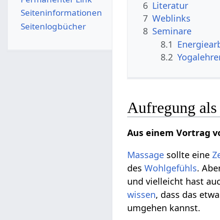
6
Literatur
Seiten­­informationen
7
Weblinks
Seitenlogbücher
8
Seminare
8.1
Energiear
8.2
Yogalehre
Aufregung als 
Aus einem Vortrag v
Massage
sollte eine
Z
des
Wohlgefühls
. Abe
und vielleicht hast a
wissen
, dass das etw
umgehen kannst.