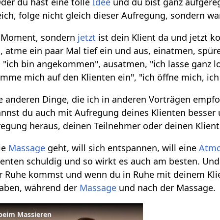
Oder du hast eine tolle
Idee
und du bist ganz aufgereg
reich, folge nicht gleich dieser Aufregung, sondern wa
n Moment, sondern
jetzt
ist dein Klient da und jetzt k
a, atme ein paar Mal tief ein und aus, einatmen, spür
 "ich bin angekommen", ausatmen, "ich lasse ganz los
timme mich auf den Klienten ein", "ich öffne mich, ic
 anderen Dinge, die ich in anderen Vorträgen empfo
annst du auch mit Aufregung deines Klienten besser
regung heraus, deinen Teilnehmer oder deinen Klien
ie
Massage
geht, will sich entspannen, will eine
Atmo
enten schuldig und so wirkt es auch am besten. Und da
ur Ruhe kommst und wenn du in Ruhe mit deinem Kli
aben, während der
Massage
und nach der Massage.
beim Massieren