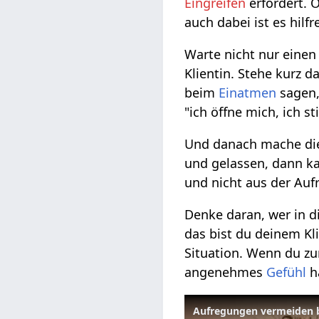
Eingreifen
erfordert. 
auch dabei ist es hilf
Warte nicht nur eine
Klientin. Stehe kurz d
beim
Einatmen
sagen,
"ich öffne mich, ich s
Und danach mache die
und gelassen, dann k
und nicht aus der Auf
Denke daran, wer in d
das bist du deinem Kli
Situation. Wenn du z
angenehmes
Gefühl
h
Aufregungen vermeiden 