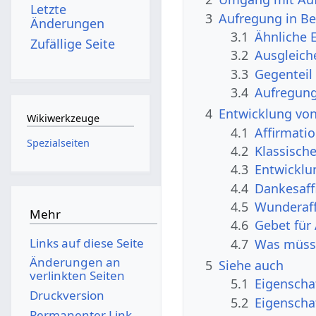
Letzte
3
Aufregung in Be
Änderungen
3.1
Ähnliche 
Zufällige Seite
3.2
Ausgleich
3.3
Gegenteil
3.4
Aufregung
4
Entwicklung vo
Wikiwerkzeuge
4.1
Affirmati
Spezialseiten
4.2
Klassisch
4.3
Entwicklu
4.4
Dankesaff
4.5
Wunderaff
Mehr
4.6
Gebet für
Links auf diese Seite
4.7
Was müsst
Änderungen an
5
Siehe auch
verlinkten Seiten
5.1
Eigenscha
Druckversion
5.2
Eigenscha
Permanenter Link