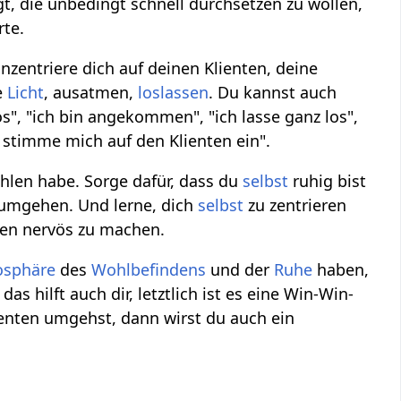
t, die unbedingt schnell durchsetzen zu wollen,
rte.
onzentriere dich auf deinen Klienten, deine
e
Licht
, ausatmen,
loslassen
. Du kannst auch
", "ich bin angekommen", "ich lasse ganz los",
h stimme mich auf den Klienten ein".
hlen habe. Sorge dafür, dass du
selbst
ruhig bist
 umgehen. Und lerne, dich
selbst
zu zentrieren
ten nervös zu machen.
sphäre
des
Wohlbefindens
und der
Ruhe
haben,
s hilft auch dir, letztlich ist es eine Win-Win-
enten umgehst, dann wirst du auch ein