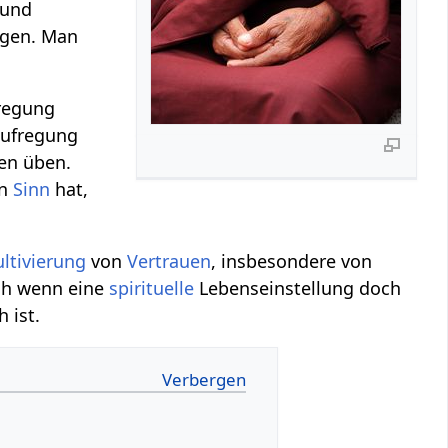
 und
egen. Man
fregung
Aufregung
en üben.
en
Sinn
hat,
ultivierung
von
Vertrauen
, insbesondere von
ch wenn eine
spirituelle
Lebenseinstellung doch
h ist.