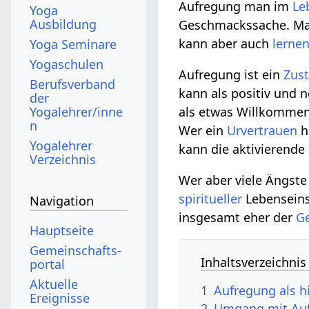
Aufregung man im
Le
Yoga
Ausbildung
Geschmackssache. Man 
kann aber auch
lerne
Yoga Seminare
Yogaschulen
Aufregung ist ein
Zus
Berufsverband
kann als positiv und 
der
Yogalehrer/inne
als etwas Willkomme
n
Wer ein
Urvertrauen
h
Yogalehrer
kann die aktivierende
Verzeichnis
Wer aber viele Ängste
spiritueller
Lebenseins
Navigation
insgesamt eher der
Ge
Hauptseite
Gemeinschafts­
Inhaltsverzeichnis
portal
Aktuelle
1
Aufregung als h
Ereignisse
2
Umgang mit Auf