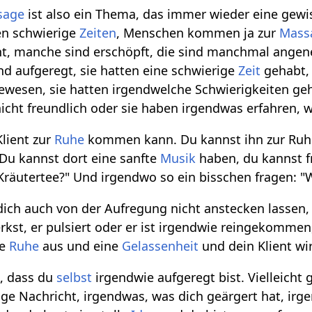
sage
ist also ein Thema, das immer wieder eine gewi
n schwierige
Zeiten
, Menschen kommen ja zur
Mass
eht, manche sind erschöpft, die sind manchmal ange
d aufgeregt, sie hatten eine schwierige
Zeit
gehabt, 
gewesen, sie hatten irgendwelche Schwierigkeiten ge
 nicht freundlich oder sie haben irgendwas erfahren, 
Klient zur
Ruhe
kommen kann. Du kannst ihn zur Ruhe
 Du kannst dort eine sanfte
Musik
haben, du kannst fr
Kräutertee?" Und irgendwo so ein bisschen fragen: "W
dich auch von der Aufregung nicht anstecken lassen
rkst, er pulsiert oder er ist irgendwie reingekommen
ne
Ruhe
aus und eine
Gelassenheit
und dein Klient wi
n, dass du
selbst
irgendwie aufgeregt bist. Vielleicht 
ige Nachricht, irgendwas, was dich geärgert hat, irg