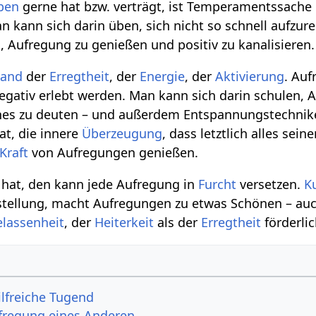
ben
gerne hat bzw. verträgt, ist Temperamentssache
kann sich darin üben, sich nicht so schnell aufzur
n
, Aufregung zu genießen und positiv zu kanalisieren.
tand
der
Erregtheit
, der
Energie
, der
Aktivierung
. Au
negativ erlebt werden. Man kann sich darin schulen, 
nes zu deuten – und außerdem Entspannungstechnik
at, die innere
Überzeugung
, dass letztlich alles sein
Kraft
von Aufregungen genießen.
 hat, den kann jede Aufregung in
Furcht
versetzen.
K
tellung, macht Aufregungen zu etwas Schönen – au
lassenheit
, der
Heiterkeit
als der
Erregtheit
förderlic
ilfreiche Tugend
regung eines Anderen