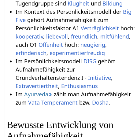
Tugendgruppe sind
Klugheit
und
Bildung
Im Kontext des Persönlickeitsmodell der
Big
Five
gehört Aufnahmefähigkeit zum
Persönlichkeitsfaktor A1
Verträglichkeit
hoch:
kooperativ
,
liebevoll
,
freundlich
,
mitfühlend
,
auch O1
Offenheit
hoch:
neugierig
,
erfinderisch
,
experimentierfreudig
Im Persönlichkeitsmodell
DISG
gehört
Aufnahmefähigkeit zur
Grundverhaltenstendenz I -
Initiative
,
Extravertiertheit
,
Enthusiasmus
Im
Ayurveda
zählt man Aufnahmefähigkeit
zum
Vata
Temperament
bzw.
Dosha
.
Bewusste Entwicklung von
Aufnahmefähigkeit