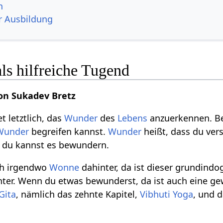
n
r Ausbildung
s hilfreiche Tugend
on Sukadev Bretz
 letztlich, das
Wunder
des
Lebens
anzuerkennen. Be
Wunder
begreifen kannst.
Wunder
heißt, dass du vers
r du kannst es bewundern.
uch irgendwo
Wonne
dahinter, da ist dieser grundin
ter. Wenn du etwas bewunderst, da ist auch eine g
Gita
, nämlich das zehnte Kapitel,
Vibhuti Yoga
, und 