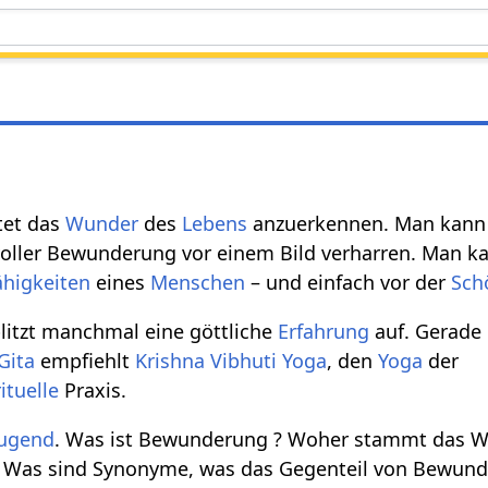
et das
Wunder
des
Lebens
anzuerkennen. Man kann
oller Bewunderung vor einem Bild verharren. Man 
ähigkeiten
eines
Menschen
– und einfach vor der
Sch
litzt manchmal eine göttliche
Erfahrung
auf. Gerade 
Gita
empfiehlt
Krishna
Vibhuti Yoga
, den
Yoga
der
rituelle
Praxis.
ugend
. Was ist Bewunderung ? Woher stammt das 
 Was sind Synonyme, was das Gegenteil von Bewund