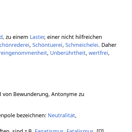
d
, zu einem
Laster
, einer nicht hilfreichen
chönrederei
,
Schöntuerei
,
Schmeichelei
. Daher
reingenommenheit
,
Unberührtheit
,
wertfrei
,
teil von Bewunderung, Antonyme zu
enpole bezeichnen:
Neutralität
,
ften, sind z.B.
Fanatismus
,
Fatalismus
, [[]]