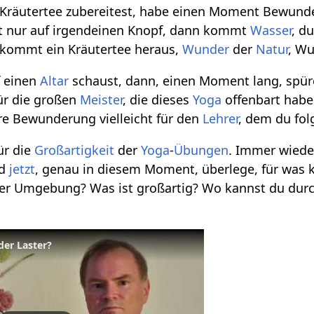
Kräutertee zubereitest, habe einen Moment Bewunde
st nur auf irgendeinen Knopf, dann kommt
Wasser
, d
n kommt ein Kräutertee heraus,
Wunder
der
Natur
, W
f einen
Altar
schaust, dann, einen Moment lang, spü
ür die großen
Meister
, die dieses
Yoga
offenbart habe
üre Bewunderung vielleicht für den
Lehrer
, dem du fol
ür die
Großartigkeit
der
Yoga
-
Übungen
. Immer wiede
nd
jetzt
, genau in diesem Moment, überlege, für was
er Umgebung? Was ist großartig? Wo kannst du dur
er Laster?