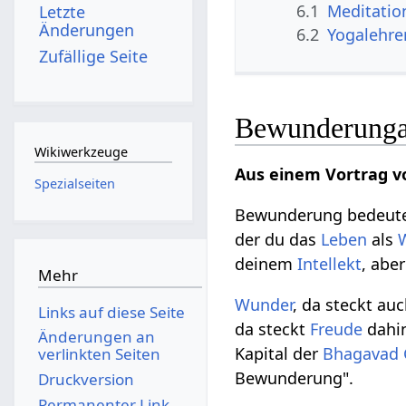
6.1
Meditatio
Letzte
Änderungen
6.2
Yogalehre
Zufällige Seite
Bewunderungal
Wikiwerkzeuge
Aus einem Vortrag v
Spezialseiten
Bewunderung bedeutet
der du das
Leben
als
deinem
Intellekt
, abe
Mehr
Wunder
, da steckt a
Links auf diese Seite
da steckt
Freude
dahin
Änderungen an
Kapital der
Bhagavad 
verlinkten Seiten
Bewunderung".
Druckversion
Permanenter Link