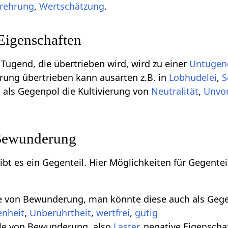
rehrung
,
Wertschätzung
.
Eigenschaften
 Tugend, die übertrieben wird, wird zu einer
Untugen
rung übertrieben kann ausarten z.B. in
Lobhudelei
,
S
als Gegenpol die Kultivierung von
Neutralität
,
Unvo
 Bewunderung
gibt es ein Gegenteil. Hier Möglichkeiten für Gegen
le von Bewunderung, man könnte diese auch als Geg
nheit
,
Unberührtheit
,
wertfrei
,
gütig
le von Bewunderung, also
Laster
, negative Eigenscha