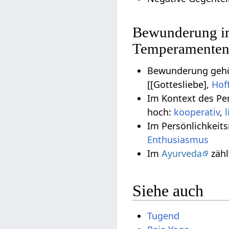
Bewunderung im
Temperamente
Bewunderung gehö
[[Gottesliebe],
Hof
Im Kontext des Pe
hoch:
kooperativ
,
Im Persönlichkeit
Enthusiasmus
Im
Ayurveda
zäh
Siehe auch
Tugend