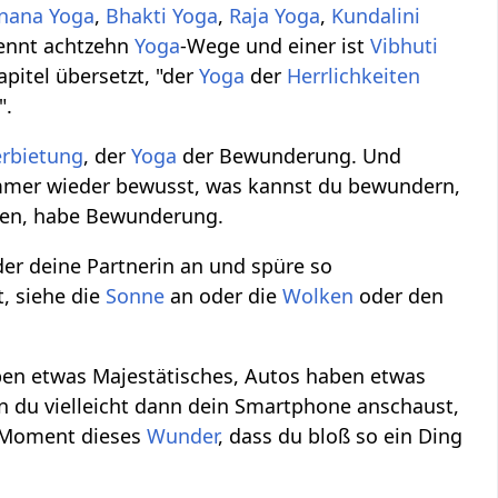
Jnana Yoga
,
Bhakti Yoga
,
Raja Yoga
,
Kundalini
ennt achtzehn
Yoga
-Wege und einer ist
Vibhuti
pitel übersetzt, "der
Yoga
der
Herrlichkeiten
".
erbietung
, der
Yoga
der Bewunderung. Und
immer wieder bewusst, was kannst du bewundern,
en, habe Bewunderung.
er deine Partnerin an und spüre so
, siehe die
Sonne
an oder die
Wolken
oder den
en etwas Majestätisches, Autos haben etwas
 du vielleicht dann dein Smartphone anschaust,
n Moment dieses
Wunder
, dass du bloß so ein Ding