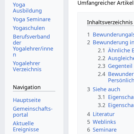
Umfangreicher Artikel
Yoga
Ausbildung
Yoga Seminare
Inhaltsverzeichnis
Yogaschulen
1
Bewunderungals
Berufsverband
2
Bewunderung in
der
Yogalehrer/inne
2.1
Ähnliche 
n
2.2
Ausgleich
Yogalehrer
2.3
Gegentei
Verzeichnis
2.4
Bewunder
Persönlic
Navigation
3
Siehe auch
3.1
Eigenscha
Hauptseite
3.2
Eigenscha
Gemeinschafts­
4
Literatur
portal
5
Weblinks
Aktuelle
Ereignisse
6
Seminare