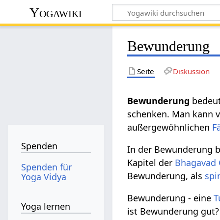
Yogawiki
Bewunderung
Seite
Diskussion
Bewunderung
bedeut
schenken. Man kann v
außergewöhnlichen
F
Spenden
In der Bewunderung b
Kapitel der
Bhagavad 
Spenden für
Bewunderung, als
spi
Yoga Vidya
Bewunderung - eine
T
Yoga lernen
ist Bewunderung gut?