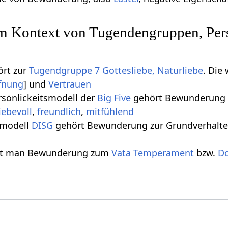
 Kontext von Tugendengruppen, Pers
n
rt zur
Tugendgruppe 7 Gottesliebe, Naturliebe
. Die
fnung
] und
Vertrauen
rsönlickeitsmodell der
Big Five
gehört Bewunderung z
liebevoll
,
freundlich
,
mitfühlend
smodell
DISG
gehört Bewunderung zur Grundverhalte
lt man Bewunderung zum
Vata
Temperament
bzw.
D