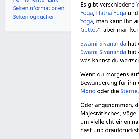
Es gibt verschiedene
Seiten­­informationen
Yoga
,
Hatha Yoga
un
Seitenlogbücher
Yoga
, man kann ihn au
Gottes
", aber man kö
Swami Sivananda
hat 
Swami Sivananda
hat 
was kannst du wertsc
Wenn du morgens auf
Bewunderung für ihn 
Mond
oder die
Sterne
Oder angenommen, du 
Majestätisches, Vöge
um vielleicht einen n
hast und draufdrückst