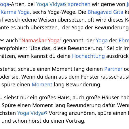
Yoga
-Arten, bei
Yoga Vidya
sprechen
wir gerne von
d
Karma Yoga
, sechs Yoga-Wege. Die
Bhagavad Gita
k
f verschiedene Weisen übersetzen, oft wird dieses Ka
nnte es auch übersetzen, "der Yoga der Bewunderung
es auch "
Namaskar Yoga
" genannt, der
Yoga
der
Ehr
empfohlen: "Übe das, diese Bewunderung." Sei dir 
hätzen, wem kannst du deine
Hochachtung
ausdrück
stehst, schaue einen Moment lang deinen
Partner
od
oder sie. Wenn du dann aus dem Fenster rausschaust
, spüre einen
Moment
lang Bewunderung.
siehst nur ein großes Haus, auch große Häuser hab
l. Spüre einen Moment lang Bewunderung dafür. Wenn
ächsten
Yoga Vidya
Vortrag anzuhören, spüre eine
 und schon hörst du einen Vortrag.