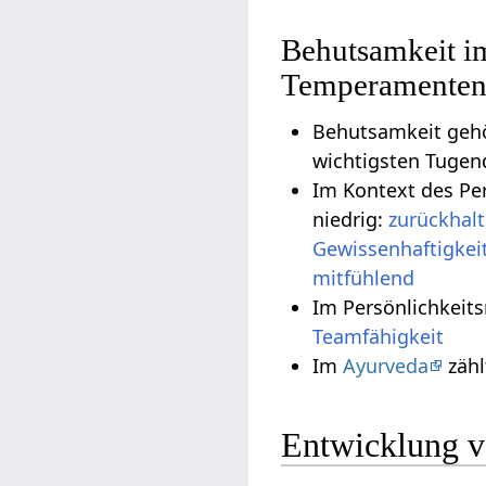
Behutsamkeit i
Temperamente
Behutsamkeit geh
wichtigsten Tugen
Im Kontext des Pe
niedrig:
zurückhal
Gewissenhaftigkei
mitfühlend
Im Persönlichkeit
Teamfähigkeit
Im
Ayurveda
zäh
Entwicklung v