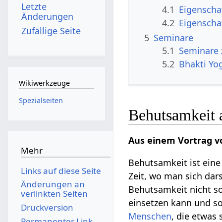
Letzte
4.1
Eigenscha
Änderungen
4.2
Eigenscha
Zufällige Seite
5
Seminare
5.1
Seminare
5.2
Bhakti Yo
Wikiwerkzeuge
Spezialseiten
Behutsamkeit a
Aus einem Vortrag v
Mehr
Behutsamkeit ist ein
Links auf diese Seite
Zeit, wo man sich da
Änderungen an
Behutsamkeit nicht so
verlinkten Seiten
einsetzen kann und s
Druckversion
Menschen
, die etwas
Permanenter Link