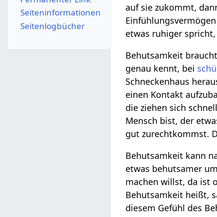
auf sie zukommt, da
Seiten­­informationen
Einfühlungsvermögen
Seitenlogbücher
etwas ruhiger spricht
Behutsamkeit brauch
genau kennt, bei
schü
Schneckenhaus heraus
einen Kontakt aufzuba
die ziehen sich schne
Mensch bist, der etwas
gut zurechtkommst. Da
Behutsamkeit kann nat
etwas behutsamer umzu
machen willst, da ist
Behutsamkeit heißt, s
diesem Gefühl des Beh