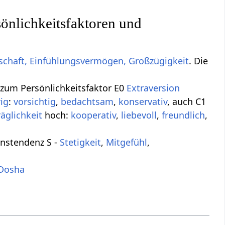
önlichkeitsfaktoren und
tschaft, Einfühlungsvermögen, Großzügigkeit
. Die
zum Persönlichkeitsfaktor E0
Extraversion
rig
:
vorsichtig
,
bedachtsam
,
konservativ
, auch C1
räglichkeit
hoch:
kooperativ
,
liebevoll
,
freundlich
,
nstendenz S -
Stetigkeit
,
Mitgefühl
,
Dosha