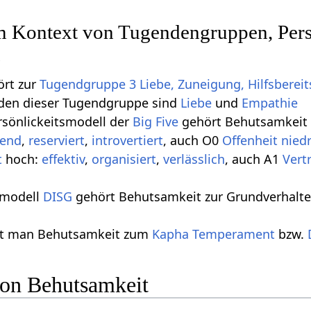
m Kontext von Tugendengruppen, Pers
n
ört zur
Tugendgruppe 3 Liebe, Zuneigung, Hilfsberei
den dieser Tugendgruppe sind
Liebe
und
Empathie
rsönlickeitsmodell der
Big Five
gehört Behutsamkeit 
tend
,
reserviert
,
introvertiert
, auch O0
Offenheit nied
t
hoch:
effektiv
,
organisiert
,
verlässlich
, auch A1
Vert
smodell
DISG
gehört Behutsamkeit zur Grundverhalte
lt man Behutsamkeit zum
Kapha
Temperament
bzw.
on Behutsamkeit