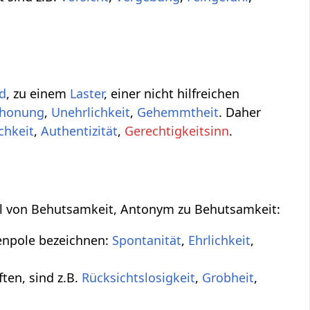
d
, zu einem
Laster
, einer nicht hilfreichen
chonung
,
Unehrlichkeit
,
Gehemmtheit
. Daher
ichkeit
,
Authentizität
,
Gerechtigkeitsinn
.
teil von Behutsamkeit, Antonym zu Behutsamkeit:
enpole bezeichnen:
Spontanität
,
Ehrlichkeit
,
ften, sind z.B.
Rücksichtslosigkeit
,
Grobheit
,