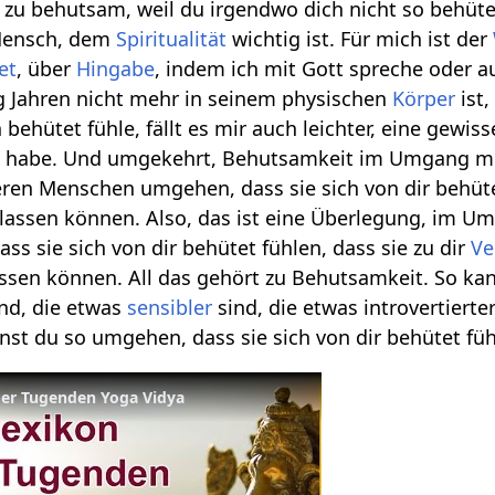
ch zu behutsam, weil du irgendwo dich nicht so behüte
 Mensch, dem
Spiritualität
wichtig ist. Für mich ist der
et
, über
Hingabe
, indem ich mit Gott spreche oder
ig Jahren nicht mehr in seinem physischen
Körper
ist,
 behütet fühle, fällt es mir auch leichter, eine gewi
t
habe. Und umgekehrt, Behutsamkeit im Umgang mi
ren Menschen umgehen, dass sie sich von dir behüte
slassen können. Also, das ist eine Überlegung, im 
s sie sich von dir behütet fühlen, dass sie zu dir
Ve
assen können. All das gehört zu Behutsamkeit. So ka
nd, die etwas
sensibler
sind, die etwas introvertiert
st du so umgehen, dass sie sich von dir behütet füh
der Tugenden Yoga Vidya