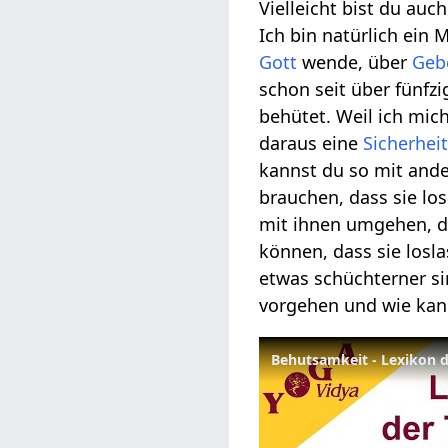
Vielleicht bist du au
Ich bin natürlich ein
Gott
wende, über
Geb
schon seit über fünfz
behütet. Weil ich mich
daraus eine
Sicherhei
kannst du so mit ande
brauchen, dass sie lo
mit ihnen umgehen, das
können, dass sie losl
etwas schüchterner si
vorgehen und wie kann
Behutsamkeit - Lexikon 