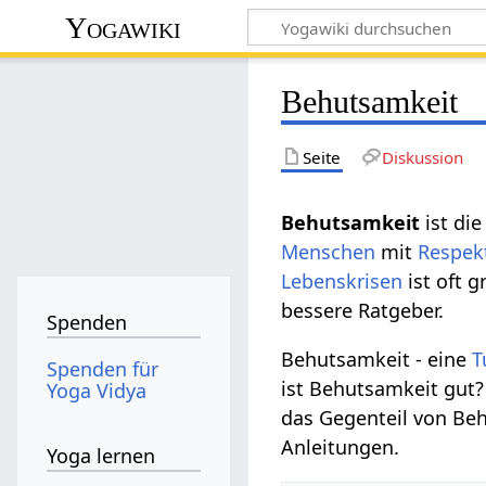
Yogawiki
Behutsamkeit
Seite
Diskussion
Behutsamkeit
ist di
Menschen
mit
Respek
Lebenskrisen
ist oft 
bessere Ratgeber.
Spenden
Behutsamkeit - eine
T
Spenden für
ist Behutsamkeit gut?
Yoga Vidya
das Gegenteil von Beh
Anleitungen.
Yoga lernen