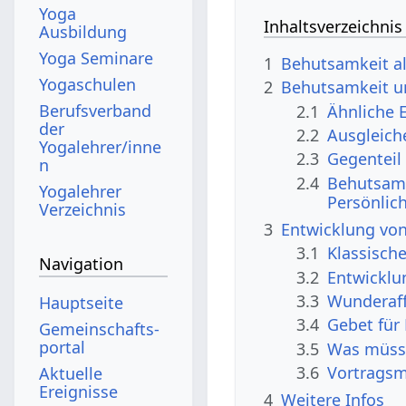
Yoga
Inhaltsverzeichnis
Ausbildung
Yoga Seminare
1
Behutsamkeit al
Yogaschulen
2
Behutsamkeit u
Berufsverband
2.1
Ähnliche 
der
2.2
Ausgleich
Yogalehrer/inne
2.3
Gegenteil
n
2.4
Behutsamk
Yogalehrer
Persönlic
Verzeichnis
3
Entwicklung vo
3.1
Klassisch
Navigation
3.2
Entwicklu
3.3
Wunderaff
Hauptseite
3.4
Gebet für
Gemeinschafts­
portal
3.5
Was müsst
3.6
Vortragsm
Aktuelle
Ereignisse
4
Weitere Infos