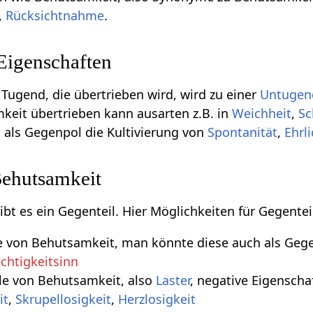
,
Rücksichtnahme
.
Eigenschaften
 Tugend, die übertrieben wird, wird zu einer
Untugen
keit übertrieben kann ausarten z.B. in
Weichheit
,
S
 als Gegenpol die Kultivierung von
Spontanität
,
Ehrl
Behutsamkeit
gibt es ein Gegenteil. Hier Möglichkeiten für Gegen
le von Behutsamkeit, man könnte diese auch als Geg
chtigkeitsinn
le von Behutsamkeit, also
Laster
, negative Eigenscha
it
,
Skrupellosigkeit
,
Herzlosigkeit