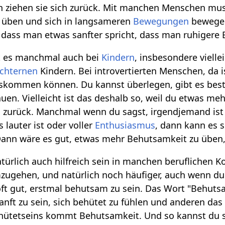
nn ziehen sie sich zurück. Mit manchen Menschen 
 üben und sich in langsameren
Bewegungen
bewegen
, dass man etwas sanfter spricht, dass man ruhiger
t es manchmal auch bei
Kindern
, insbesondere vielle
chternen
Kindern. Bei introvertierten Menschen, da 
kommen können. Du kannst überlegen, gibt es besti
uen. Vielleicht ist das deshalb so, weil du etwas m
ll zurück. Manchmal wenn du sagst, irgendjemand ist 
 lauter ist oder voller
Enthusiasmus
, dann kann es 
nn wäre es gut, etwas mehr Behutsamkeit zu üben, vi
ürlich auch hilfreich sein in manchen beruflichen 
gehen, und natürlich noch häufiger, auch wenn du d
 oft gut, erstmal behutsam zu sein. Das Wort "Behuts
anft zu sein, sich behütet zu fühlen und anderen da
ütetseins kommt Behutsamkeit. Und so kannst du sel