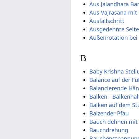
Aus Jalandhara Ba
Aus Vajrasana mi
Ausfallschritt
Ausgedehnte Seit
Außenrotation bei
B
Baby Krishna Stell
Balance auf der Fu
Balancierende Hä
Balken - Balkenha
Balken auf dem St
Balzender Pfau
Bauch dehnen mit
Bauchdrehung
Bauchenstpannungs