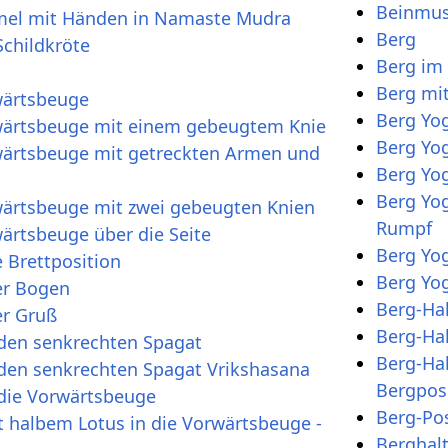
Beinmus
mel mit Händen in Namaste Mudra
Berg
Schildkröte
Berg im
Berg mi
wärtsbeuge
Berg Yog
wärtsbeuge mit einem gebeugtem Knie
Berg Yo
wärtsbeuge mit getreckten Armen und
Berg Yog
Berg Yog
wärtsbeuge mit zwei gebeugten Knien
Rumpf
ärtsbeuge über die Seite
Berg Yo
 Brettposition
Berg Yog
er Bogen
Berg-Ha
er Gruß
Berg-Ha
den senkrechten Spagat
Berg-Hal
en senkrechten Spagat Vrikshasana
Bergpos
die Vorwärtsbeuge
Berg-Po
halbem Lotus in die Vorwärtsbeuge -
Berghal