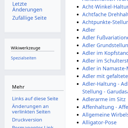
Letzte
Acht-Winkel-Haltu
Änderungen
Achtfache Drehhal
Zufällige Seite
Achtpunkte-Stellu
Adler
Adler Fußvariatio
Adler Grundstellu
Wikiwerkzeuge
Adler im Kopfstan
Spezialseiten
Adler im Schulters
Adler in Namaste
Adler mit gefalte
Adler-Haltung - Adl
Mehr
Stellung - Garuda
Links auf diese Seite
Adlerarme im Sitz
Änderungen an
Affenhaltung - Aff
verlinkten Seiten
Allgemeine Wirbe
Druckversion
Alligator-Pose
Permanenter Link