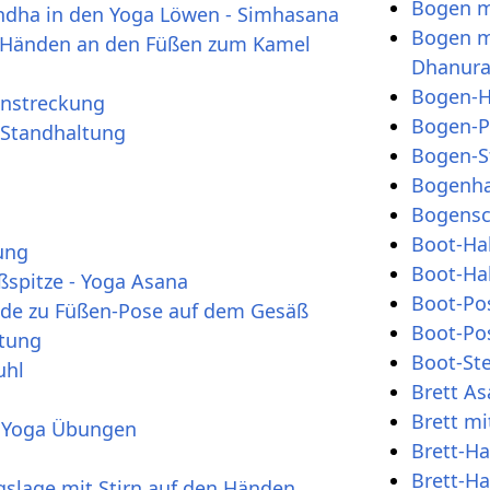
Bogen m
ndha in den Yoga Löwen - Simhasana
Bogen m
t Händen an den Füßen zum Kamel
Dhanura
Bogen-H
enstreckung
Bogen-Po
 Standhaltung
Bogen-S
Bogenha
Bogensc
Boot-Ha
ung
Boot-Ha
ßspitze - Yoga Asana
Boot-Po
nde zu Füßen-Pose auf dem Gesäß
Boot-Pos
ltung
Boot-St
uhl
Brett As
Brett mi
 Yoga Übungen
Brett-Ha
Brett-Ha
lage mit Stirn auf den Händen