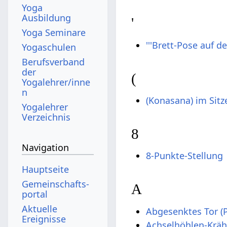
Yoga
Ausbildung
'
Yoga Seminare
'''Brett-Pose auf 
Yogaschulen
Berufsverband
der
(
Yogalehrer/inne
n
(Konasana) im Sitz
Yogalehrer
Verzeichnis
8
Navigation
8-Punkte-Stellung
Hauptseite
Gemeinschafts­
A
portal
Aktuelle
Abgesenktes Tor (
Ereignisse
Achselhöhlen-Krä