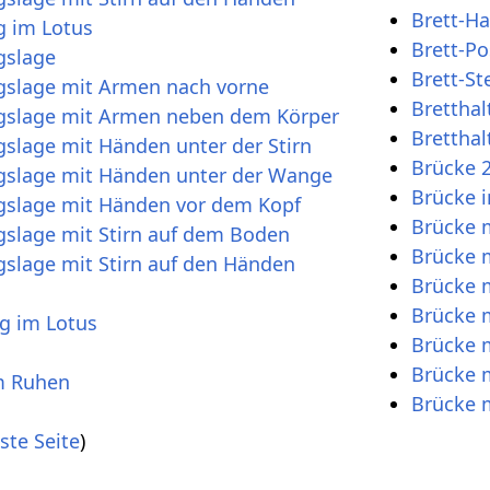
Brett-Ha
 im Lotus
Brett-P
gslage
Brett-St
slage mit Armen nach vorne
Brettha
slage mit Armen neben dem Körper
Bretthal
lage mit Händen unter der Stirn
Brücke 
slage mit Händen unter der Wange
Brücke 
slage mit Händen vor dem Kopf
Brücke m
slage mit Stirn auf dem Boden
Brücke 
lage mit Stirn auf den Händen
Brücke 
Brücke 
 im Lotus
Brücke 
Brücke m
m Ruhen
Brücke 
ste Seite
)