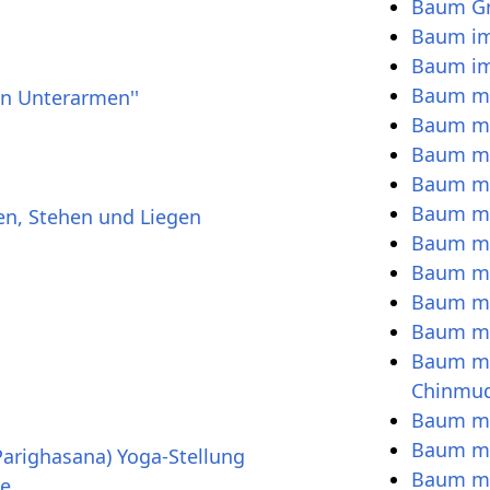
Baum Gr
Baum im
Baum im
Baum mi
den Unterarmen''
Baum mi
Baum mi
Baum mit
Baum mi
en, Stehen und Liegen
Baum mi
Baum mi
Baum mi
Baum mi
Baum mi
Chinmu
Baum mi
Baum mi
Parighasana) Yoga-Stellung
Baum mi
he