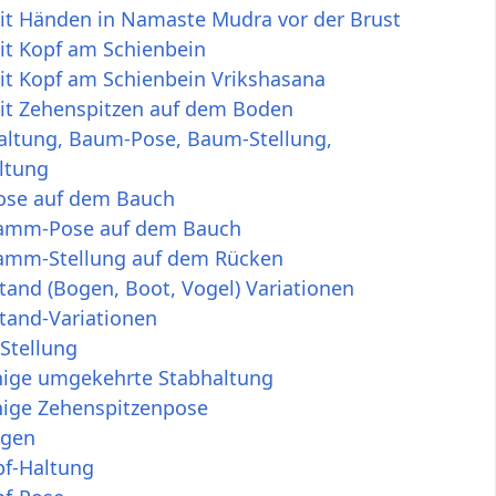
t Händen in Namaste Mudra vor der Brust
t Kopf am Schienbein
t Kopf am Schienbein Vrikshasana
t Zehenspitzen auf dem Boden
ltung, Baum-Pose, Baum-Stellung,
ltung
se auf dem Bauch
amm-Pose auf dem Bauch
mm-Stellung auf dem Rücken
and (Bogen, Boot, Vogel) Variationen
tand-Variationen
 Stellung
nige umgekehrte Stabhaltung
nige Zehenspitzenpose
egen
pf-Haltung