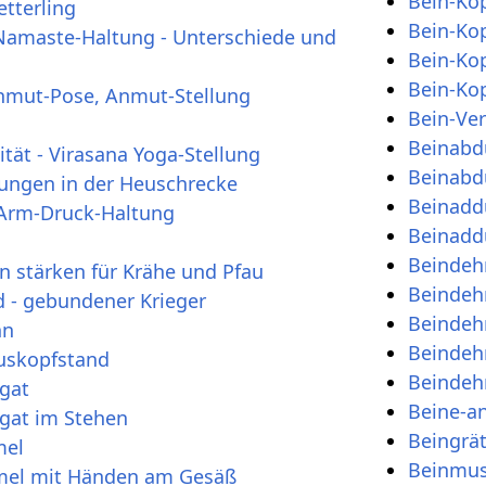
Bein-Ko
tterling
Bein-Kop
Namaste-Haltung - Unterschiede und
Bein-Kop
Bein-Kop
nmut-Pose, Anmut-Stellung
Bein-Ver
Beinabd
ität - Virasana Yoga-Stellung
Beinabd
ungen in der Heuschrecke
Beinadd
 Arm-Druck-Haltung
Beinadd
Beindeh
n stärken für Krähe und Pfau
Beindeh
 - gebundener Krieger
Beindeh
hn
Beindeh
tuskopfstand
Beindeh
agat
Beine-a
agat im Stehen
Beingrät
mel
Beinmus
amel mit Händen am Gesäß