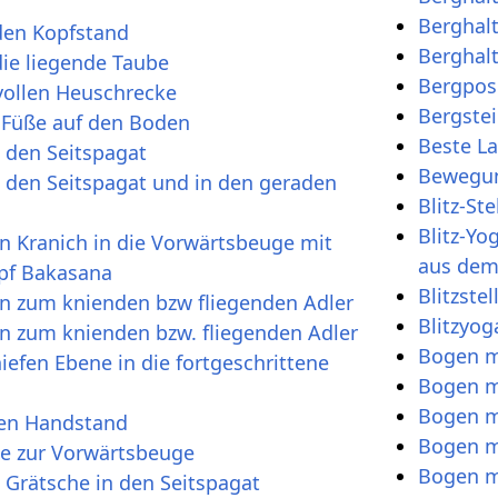
Berghal
den Kopfstand
Berghal
ie liegende Taube
Bergpos
vollen Heuschrecke
Bergstei
 Füße auf den Boden
Beste L
 den Seitspagat
Bewegun
 den Seitspagat und in den geraden
Blitz-St
Blitz-Yo
 Kranich in die Vorwärtsbeuge mit
aus dem
pf Bakasana
Blitzste
 zum knienden bzw fliegenden Adler
Blitzyog
 zum knienden bzw. fliegenden Adler
Bogen m
iefen Ebene in die fortgeschrittene
Bogen m
Bogen m
den Handstand
Bogen m
le zur Vorwärtsbeuge
Bogen m
 Grätsche in den Seitspagat