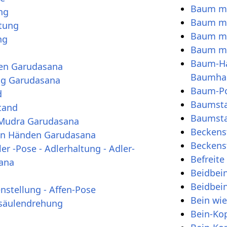
Baum mi
ng
Baum mi
tung
Baum mi
ng
Baum mi
Baum-Ha
nen Garudasana
Baumha
ng Garudasana
Baum-Po
d
Baumst
tand
Baumsta
-Mudra Garudasana
Beckenst
ten Händen Garudasana
Beckens
er -Pose - Adlerhaltung - Adler-
Befreite
sana
Beidbei
Beidbei
enstellung - Affen-Pose
Bein wi
lsäulendrehung
Bein-Ko