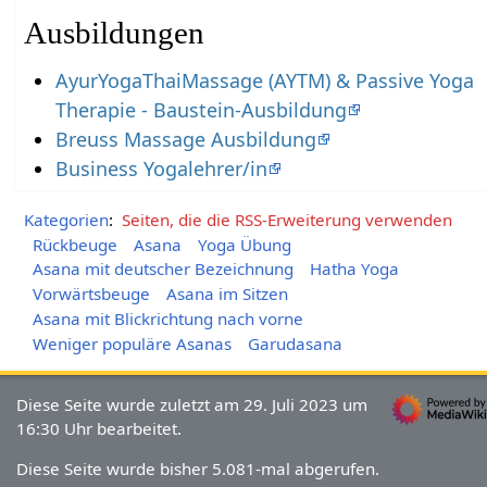
Ausbildungen
AyurYogaThaiMassage (AYTM) & Passive Yoga
Therapie - Baustein-Ausbildung
Breuss Massage Ausbildung
Business Yogalehrer/in
Kategorien
:
Seiten, die die RSS-Erweiterung verwenden
Rückbeuge
Asana
Yoga Übung
Asana mit deutscher Bezeichnung
Hatha Yoga
Vorwärtsbeuge
Asana im Sitzen
Asana mit Blickrichtung nach vorne
Weniger populäre Asanas
Garudasana
Diese Seite wurde zuletzt am 29. Juli 2023 um
16:30 Uhr bearbeitet.
Diese Seite wurde bisher 5.081-mal abgerufen.