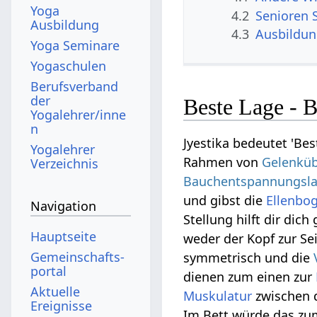
Yoga
4.2
Senioren 
Ausbildung
4.3
Ausbildu
Yoga Seminare
Yogaschulen
Berufsverband
der
Beste Lage - 
Yogalehrer/inne
n
Jyestika bedeutet 'Be
Yogalehrer
Rahmen von
Gelenkü
Verzeichnis
Bauchentspannungsl
und gibst die
Ellenbo
Navigation
Stellung hilft dir dich
Hauptseite
weder der Kopf zur Sei
Gemeinschafts­
symmetrisch und die
portal
dienen zum einen zur
Aktuelle
Muskulatur
zwischen d
Ereignisse
Im Bett würde das zum