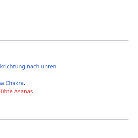
ckrichtung nach unten
.
na Chakra
.
eübte Asanas