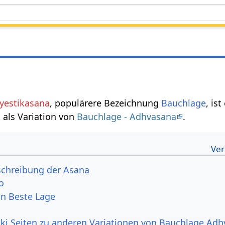
Jyestikasana
, populärere Bezeichnung
Bauchlage
, ist
 als Variation von
Bauchlage - Adhvasana
.
schreibung der Asana
o
on Beste Lage
ki Seiten zu anderen Variationen von Bauchlage Ad