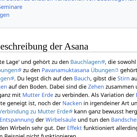
Seminare
ngen
Beschreibung der Asana
ste Lage' und gehört zu den
Bauchlagen
, die sowoh
bungen
zu den
Pavanamuktasana
Übungen
gehört.
agen
. Du legst dich auf den
Bauch
, gibst die
Stirn
au
gen
auf den Boden. Dabei sind die
Zehen
zusammen u
 ganz mit
Mutter Erde
zu verbinden. Als Variation der
te geneigt ist, noch der
Nacken
in irgendeiner Art u
Verbindung zu Mutter Erde
kann ganz bewusst herg
Entspannung
der
Wirbelsäule
und tun den
Bandsche
en Wirbeln sehr gut. Der
Effekt
funktioniert allerdin
 Beispiel nicht funktionieren.