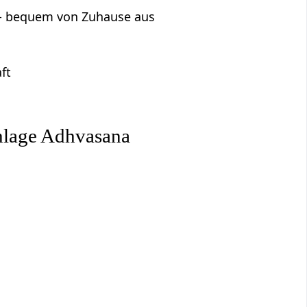
s - bequem von Zuhause aus
ft
hlage Adhvasana