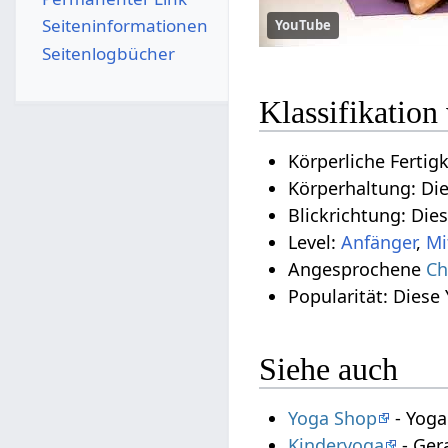
Seiten­­informationen
YouTube
Seitenlogbücher
Klassifikation
Körperliche Fertig
Körperhaltung: Di
Blickrichtung: Die
Level:
Anfänger
,
Mi
Angesprochene
Ch
Popularität: Diese
Siehe auch
Yoga Shop
- Yoga
Kinderyoga
- Ger