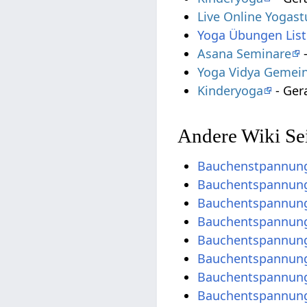
Live Online Yogas
Yoga Übungen List
Asana Seminare
-
Yoga Vidya Gemein
Kinderyoga
- Ger
Andere Wiki Se
Bauchenstpannungs
Bauchentspannun
Bauchentspannung
Bauchentspannung
Bauchentspannungs
Bauchentspannung
Bauchentspannung
Bauchentspannung