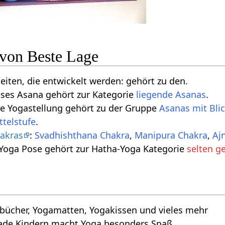
 von Beste Lage
keiten, die entwickelt werden: gehört zu den.
eses Asana gehört zur Kategorie
liegende Asanas
.
se Yogastellung gehört zu der Gruppe
Asanas mit Bli
ttelstufe
.
akras
:
Svadhishthana Chakra
,
Manipura Chakra
,
Aj
 Yoga Pose gehört zur Hatha-Yoga Kategorie
selten g
bücher, Yogamatten, Yogakissen und vieles mehr
ade Kindern macht Yoga besonders Spaß