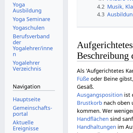
Yoga
4.2
Musik, Kl
Ausbildung
4.3
Ausbildu
Yoga Seminare
Yogaschulen
Berufsverband
der
Aufgerichtete
Yogalehrer/inne
Beschreibung 
n
Yogalehrer
Verzeichnis
Als 'Aufgerichtetes 
Füße
oder Beine gibst
Navigation
Gesäß.
Ausgangsposition
ist
Hauptseite
Brustkorb
nach oben 
Gemeinschafts­
kommen. Wer weniger 
portal
Handflächen
sind san
Aktuelle
Handhaltungen
im Au
Ereignisse