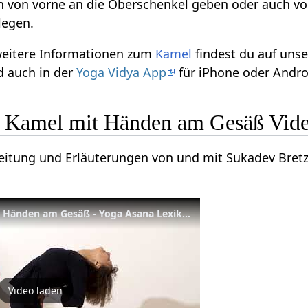
h von vorne an die Oberschenkel geben oder auch vo
legen.
 weitere Informationen zum
Kamel
findest du auf uns
 auch in der
Yoga Vidya App
für iPhone oder Andro
s Kamel mit Händen am Gesäß Vid
leitung und Erläuterungen von und mit Sukadev Bret
Aufgerichtetes Kamel mit Händen am Gesäß - Yoga Asana Lexikon
Video laden