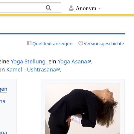
Anonym
Quelltext anzeigen
Versionsgeschichte
 eine
Yoga Stellung
, ein
Yoga Asana
.
von
Kamel - Ushtrasana
.
na
ana