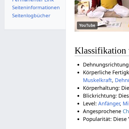
Seiten­­informationen
Seitenlogbücher
YouTube
Klassifikatio
Dehnungsrichtung:
Körperliche Ferti
Muskelkraft
,
Dehn
Körperhaltung: Di
Blickrichtung: Die
Level:
Anfänger
,
Mi
Angesprochene
Ch
Popularität: Diese