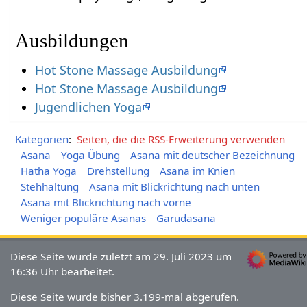
Ausbildungen
Hot Stone Massage Ausbildung
Hot Stone Massage Ausbildung
Jugendlichen Yoga
Kategorien
:
Seiten, die die RSS-Erweiterung verwenden
Asana
Yoga Übung
Asana mit deutscher Bezeichnung
Hatha Yoga
Drehstellung
Asana im Knien
Stehhaltung
Asana mit Blickrichtung nach unten
Asana mit Blickrichtung nach vorne
Weniger populäre Asanas
Garudasana
Diese Seite wurde zuletzt am 29. Juli 2023 um
16:36 Uhr bearbeitet.
Diese Seite wurde bisher 3.199-mal abgerufen.