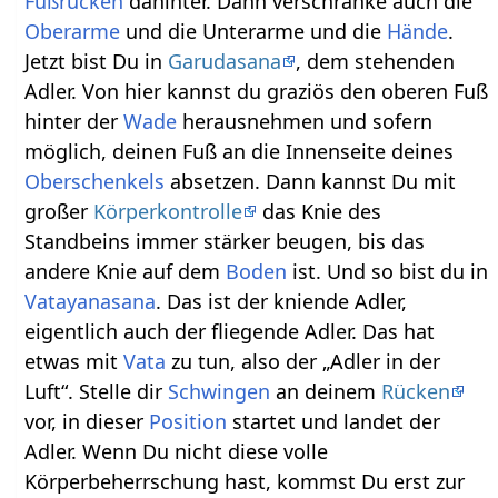
Fußrücken
dahinter. Dann verschränke auch die
Oberarme
und die Unterarme und die
Hände
.
Jetzt bist Du in
Garudasana
, dem stehenden
Adler. Von hier kannst du graziös den oberen Fuß
hinter der
Wade
herausnehmen und sofern
möglich, deinen Fuß an die Innenseite deines
Oberschenkels
absetzen. Dann kannst Du mit
großer
Körperkontrolle
das Knie des
Standbeins immer stärker beugen, bis das
andere Knie auf dem
Boden
ist. Und so bist du in
Vatayanasana
. Das ist der kniende Adler,
eigentlich auch der fliegende Adler. Das hat
etwas mit
Vata
zu tun, also der „Adler in der
Luft“. Stelle dir
Schwingen
an deinem
Rücken
vor, in dieser
Position
startet und landet der
Adler. Wenn Du nicht diese volle
Körperbeherrschung hast, kommst Du erst zur