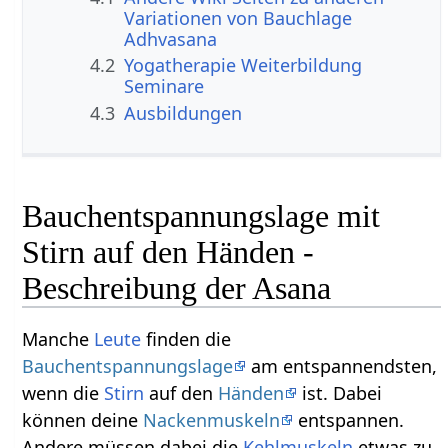
Variationen von Bauchlage
Adhvasana
4.2
Yogatherapie Weiterbildung
Seminare
4.3
Ausbildungen
Bauchentspannungslage mit
Stirn auf den Händen -
Beschreibung der Asana
Manche
Leute
finden die
Bauchentspannungslage
am entspannendsten,
wenn die
Stirn
auf den
Händen
ist. Dabei
können deine
Nackenmuskeln
entspannen.
Andere müssen dabei die
Kehlmuskeln
etwas zu