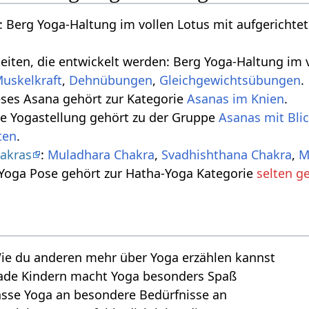
 Berg Yoga-Haltung im vollen Lotus mit aufgericht
keiten, die entwickelt werden: Berg Yoga-Haltung im
uskelkraft
,
Dehnübungen
,
Gleichgewichtsübungen
.
eses Asana gehört zur Kategorie
Asanas im Knien
.
se Yogastellung gehört zu der Gruppe
Asanas mit Bli
ten
.
akras
:
Muladhara Chakra
,
Svadhishthana Chakra
,
M
 Yoga Pose gehört zur Hatha-Yoga Kategorie
selten g
ie du anderen mehr über Yoga erzählen kannst
ade Kindern macht Yoga besonders Spaß
asse Yoga an besondere Bedürfnisse an