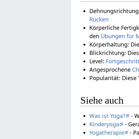
Dehnungsrichtung:
Rücken
Körperliche Fertig
den
Übungen für M
Körperhaltung: Di
Blickrichtung: Die
Level:
Fortgeschrit
Angesprochene
Ch
Popularität: Diese
Siehe auch
Was ist Yoga?
- W
Kinderyoga
- Ger
Yogatherapie
- P