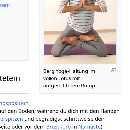
etem
Berg Yoga-Haltung im
htetem
vollen Lotus mit
aufgerichtetem Rumpf
ngsposition
uf den Boden, während du dich mit den Händen
gerspitzen
und begradigst schrittweise dein
Seite oder vor dem
Brustkorb
in
Namaste
)