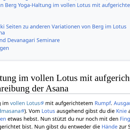
von Berg Yoga-Haltung im vollen Lotus mit aufgericht
ki Seiten zu anderen Variationen von Berg im Lotus
na
und Devanagari Seminare
ngen
tung im vollen Lotus mit aufgeric
reibung der Asana
g im
vollen Lotus
mit aufgerichtetem
Rumpf
.
Ausga
dmasana
). Vom
Lotus
ausgehend gibst du die
Knie
a
ken
etwas hebst. Nun stützt du nur noch mit den
Fin
gerichtet bist. Nun gibst du entweder die
Hände
zur 