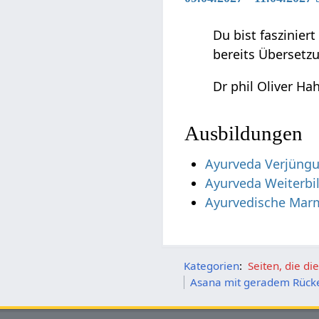
Du bist faszinier
bereits Übersetz
Dr phil Oliver Ha
Ausbildungen
Ayurveda Verjüngu
Ayurveda Weiterbi
Ayurvedische Mar
Kategorien
:
Seiten, die d
Asana mit geradem Rück