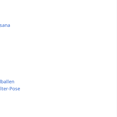
asana
dballen
lter-Pose