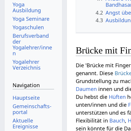
Yoga
Bandhasa
Ausbildung
4.2
Angst üb
Yoga Seminare
4.3
Ausbildu
Yogaschulen
Berufsverband
der
Yogalehrer/inne
Brücke mit Fi
n
Yogalehrer
Die 'Brücke mit Finger
Verzeichnis
genannt. Diese
Brück
Grundstellung zu mach
Navigation
Daumen
innen und di
Du hebst die
Hüften
h
Hauptseite
unten/innen und die
F
Gemeinschafts­
portal
unterstützen und es fäl
Aktuelle
Flexibilität in
Bauch
,
H
Ereignisse
sein könnte für die D