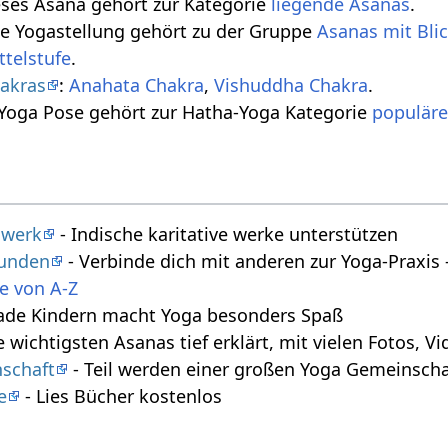
eses Asana gehört zur Kategorie
liegende Asanas
.
se Yogastellung gehört zu der Gruppe
Asanas mit Bli
ttelstufe
.
akras
:
Anahata Chakra
,
Vishuddha Chakra
.
 Yoga Pose gehört zur Hatha-Yoga Kategorie
populäre
swerk
- Indische karitative werke unterstützen
tunden
- Verbinde dich mit anderen zur Yoga-Praxi
e von A-Z
ade Kindern macht Yoga besonders Spaß
e wichtigsten Asanas tief erklärt, mit vielen Fotos, 
schaft
- Teil werden einer großen Yoga Gemeinscha
e
- Lies Bücher kostenlos