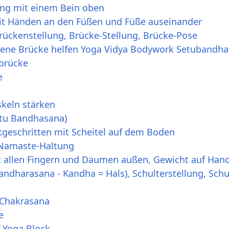
ung mit einem Bein oben
it Händen an den Füßen und Füße auseinander
rückenstellung, Brücke-Stellung, Brücke-Pose
ittene Brücke helfen Yoga Vidya Bodywork Setubandh
rbrücke
e
keln stärken
etu Bandhasana)
tgeschritten mit Scheitel auf dem Boden
 Namaste-Haltung
t allen Fingern und Daumen außen, Gewicht auf Han
andharasana - Kandha = Hals), Schulterstellung, Schu
 Chakrasana
e
f Yoga Block