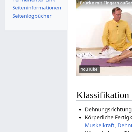
Brücke mit Fingern auße
Seiten­­informationen
Seitenlogbücher
YouTube
Klassifikatio
Dehnungsrichtung:
Körperliche Fertig
Muskelkraft
,
Dehn