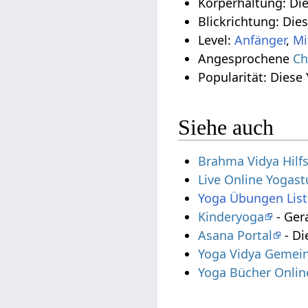
Körperhaltung: Di
Blickrichtung: Die
Level:
Anfänger
,
Mi
Angesprochene
Ch
Popularität: Diese
Siehe auch
Brahma Vidya Hilf
Live Online Yogas
Yoga Übungen List
Kinderyoga
- Ger
Asana Portal
- Di
Yoga Vidya Gemein
Yoga Bücher Onlin