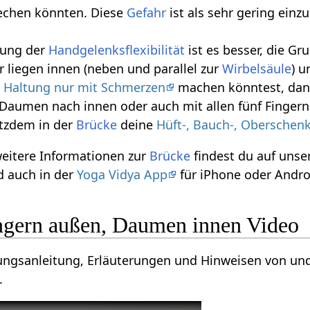
echen könnten. Diese
Gefahr
ist als sehr gering einz
lung der
Handgelenksflexibilität
ist es besser, die G
er liegen innen (neben und parallel zur
Wirbelsäule
) 
e Haltung nur mit Schmerzen
machen könntest, dan
Daumen nach innen oder auch mit allen fünf Finger
otzdem in der
Brücke
deine
Hüft-, Bauch-, Oberschenke
weitere Informationen zur
Brücke
findest du auf uns
 auch in der
Yoga Vidya App
für iPhone oder Andro
ngern außen, Daumen innen Video
ungsanleitung, Erläuterungen und Hinweisen von und
.