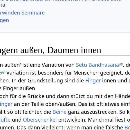
na
erwinden Seminare
ngen
ngern außen, Daumen innen
n außen' ist eine Variation von
Setu Bandhasana
, 
e
-Variation ist besonders für Menschen geeignet, 
en. In der Grundstellung sind die
Finger
innen und d
e Finger außen.
och für die Brücke und dann stützt du mit den Händ
inger
an der Taille oben/außen. Das ist oft etwas ein
lt so oft leichter, die
Beine
ganz auszustrecken. So 
üfte
und
Oberschenkel
entwickeln. Manchmal liest o
aumen. Das dann vielleicht, wenn man eine falsche
B