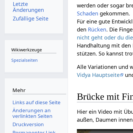
Letzte
werden oder sogar br
Änderungen
Schaden
gekommen.
Zufällige Seite
Für eine gute Entwick
den
Rücken
. Die Fing
nicht geht oder du di
Handhaltung mit den 
Wikiwerkzeuge
stützen. So kannst tr
Spezialseiten
Alle Variationen und 
Vidya Hauptseite
und
Mehr
Brücke mit Fi
Links auf diese Seite
Änderungen an
Hier ein Video mit Üb
verlinkten Seiten
außen, Daumen innen
Druckversion
Permanenter Link