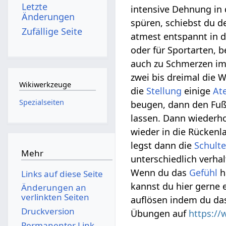
Letzte
intensive Dehnung in 
Änderungen
spüren, schiebst du d
Zufällige Seite
atmest entspannt in d
oder für Sportarten, b
auch zu Schmerzen i
zwei bis dreimal die
Wikiwerkzeuge
die
Stellung
einige
At
Spezialseiten
beugen, dann den Fuß 
lassen. Dann wiederh
wieder in die Rückenla
legst dann die
Schult
Mehr
unterschiedlich verha
Wenn du das
Gefühl
h
Links auf diese Seite
kannst du hier gerne
Änderungen an
verlinkten Seiten
auflösen indem du d
Druckversion
Übungen auf
https://
Permanenter Link