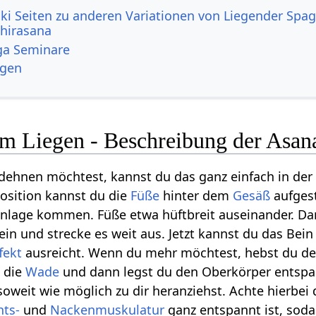
ki Seiten zu anderen Variationen von Liegender Spag
hirasana
ga Seminare
ngen
m Liegen - Beschreibung der Asan
dehnen möchtest, kannst du das ganz einfach in de
osition kannst du die
Füße
hinter dem
Gesäß
aufgest
enlage kommen. Füße etwa hüftbreit auseinander. D
in und strecke es weit aus. Jetzt kannst du das Bein
fekt
ausreicht. Wenn du mehr möchtest, hebst du d
t die
Wade
und dann legst du den Oberkörper entspa
oweit wie möglich zu dir heranziehst. Achte hierbei 
hts-
und
Nackenmuskulatur
ganz entspannt ist, soda