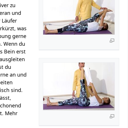
iver zu
heran und
 Läufer
erkürzt, was
Übung gerne
n. Wenn du
s Bein erst
ausgleiten
st du
rne an und
Seiten
isch sind.
ässt,
kschonend
st. Mehr