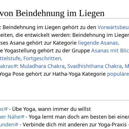
n von Beindehnung im Liegen
: Beindehnung im Liegen gehört zu den
Vorwärtsbe
keiten, die entwickelt werden: Beindehnung im Lieg
eses Asana gehört zur Kategorie
liegende Asanas
.
se Yogastellung gehört zu der Gruppe
Asanas mit Bli
ttelstufe
,
Fortgeschritten
.
akras
:
Muladhara Chakra
,
Svadhishthana Chakra
,
M
 Yoga Pose gehört zur Hatha-Yoga Kategorie
populäre
os
- Übe Yoga, wann immer du willst
iner Nähe
- Yoga lernt man doch am besten bei eine/
tunden
- Verbinde dich mit anderen zur Yoga-Praxi