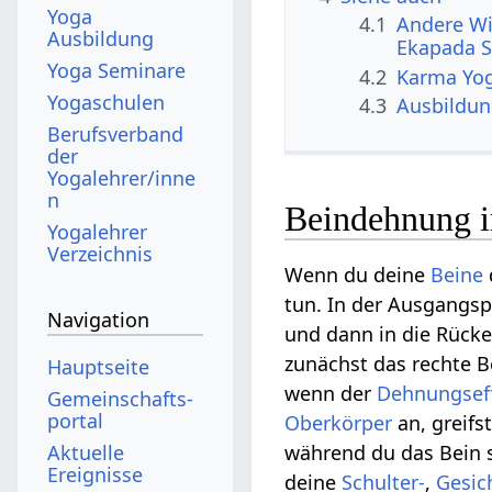
Yoga
4.1
Andere Wi
Ausbildung
Ekapada S
Yoga Seminare
4.2
Karma Yo
Yogaschulen
4.3
Ausbildu
Berufsverband
der
Yogalehrer/inne
n
Beindehnung i
Yogalehrer
Verzeichnis
Wenn du deine
Beine
tun. In der Ausgangsp
Navigation
und dann in die Rück
zunächst das rechte Be
Hauptseite
wenn der
Dehnungsef
Gemeinschafts­
portal
Oberkörper
an, greifs
Aktuelle
während du das Bein s
Ereignisse
deine
Schulter-
,
Gesic