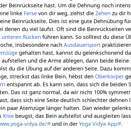
der Beinrückseite hast. Um die Dehnung noch intens
eine linke
Ferse
von dir weg, ziehst die
Zehen
zu dir 
eine Beinrückseite. Dies ist eine gute Dehnübung für
ei denen du viel läufst. Oft sind die Beinrückseiten v
m
unteren Rücken
führen kann. So solltest du diese 
 Woche, insbesondere nach
Ausdauersport
praktiziere
emzüge
gehalten hast, kannst du gelenkschonend da
aufstellen und die Arme ablegen, dann beide Beine 
olst du die Übung auf der anderen Seite. Dazu komm
ge, streckst das linke Bein, hebst den
Oberkörper
ge
ern
entspannt ab. Es kann sein, dass sich die beiden 
lten. Das ist ganz normal, da wir nicht 100% symmetr
ast, dass sich eine Seite deutlich schlechter dehnen l
 ein paar Atemzüge länger halten. Dan wieder gelen
as
Knie
beugst, das Bein aufstellst und ausgleiten läs
www.yoga-vidya.de/
und in der
Yoga Vidya App
.