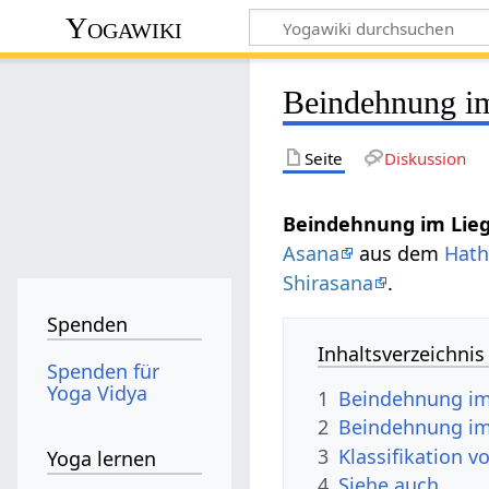
Yogawiki
Beindehnung i
Seite
Diskussion
Beindehnung im Lie
Asana
aus dem
Hath
Shirasana
.
Spenden
Inhaltsverzeichnis
Spenden für
Yoga Vidya
1
Beindehnung im
2
Beindehnung im
3
Klassifikation 
Yoga lernen
4
Siehe auch