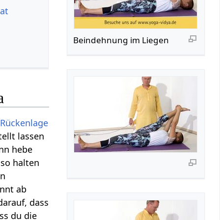
at
Beindehnung im Liegen
a
r
Rückenlage
ellt lassen
ann hebe
 so halten
en
nnt ab
darauf, dass
ss du die