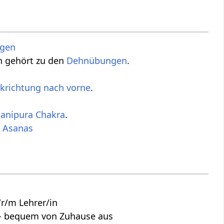
ugen
en gehört zu den
Dehnübungen
.
ckrichtung nach vorne
.
anipura Chakra
.
 Asanas
r/m Lehrer/in
s - bequem von Zuhause aus