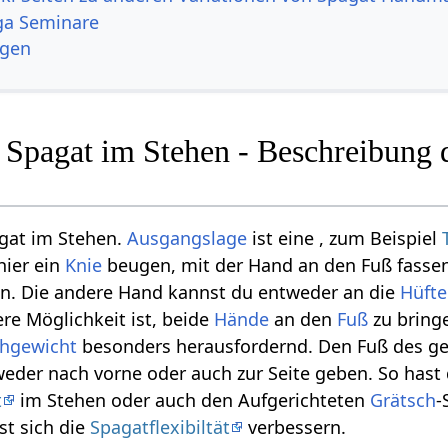
ga Seminare
ngen
 Spagat im Stehen - Beschreibung 
agat im Stehen.
Ausgangslage
ist eine , zum Beispiel
hier ein
Knie
beugen, mit der Hand an den Fuß fasse
n. Die andere Hand kannst du entweder an die
Hüfte
ere Möglichkeit ist, beide
Hände
an den
Fuß
zu bring
chgewicht
besonders herausfordernd. Den Fuß des ge
eder nach vorne oder auch zur Seite geben. So hast
t
im Stehen oder auch den Aufgerichteten
Grätsch
-
st sich die
Spagatflexibiltät
verbessern.