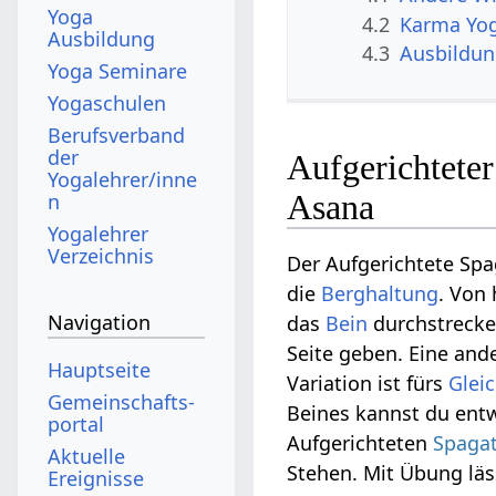
Yoga
4.2
Karma Yo
Ausbildung
4.3
Ausbildu
Yoga Seminare
Yogaschulen
Berufsverband
der
Aufgerichteter
Yogalehrer/inne
Asana
n
Yogalehrer
Verzeichnis
Der Aufgerichtete Sp
die
Berghaltung
. Von 
Navigation
das
Bein
durchstrecke
Seite geben. Eine and
Hauptseite
Variation ist fürs
Glei
Gemeinschafts­
Beines kannst du entw
portal
Aufgerichteten
Spaga
Aktuelle
Stehen. Mit Übung läs
Ereignisse