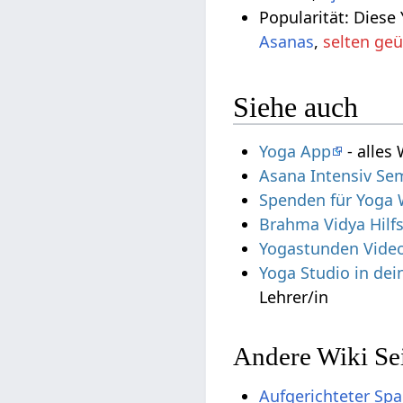
Popularität: Diese
Asanas
,
selten ge
Siehe auch
Yoga App
- alles
Asana Intensiv Se
Spenden für Yoga 
Brahma Vidya Hilf
Yogastunden Vide
Yoga Studio in de
Lehrer/in
Andere Wiki Se
Aufgerichteter Sp