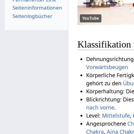
Seiten­­informationen
Seitenlogbücher
YouTube
Klassifikation
Dehnungsrichtung:
Vorwärtsbeugen
Körperliche Fertig
gehört zu den
Übu
Körperhaltung: Di
Blickrichtung: Die
nach vorne
.
Level:
Mittelstufe
,
Angesprochene
Ch
Chakra
,
Ajna Chak