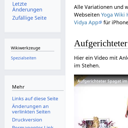
Letzte
Alle Variationen und
Änderungen
Webseiten
Yoga Wiki 
Zufällige Seite
Vidya App
für iPhone
Aufgerichtete
Wikiwerkzeuge
Hier ein Video mit An
Spezialseiten
im Stehen.
Aufgerichteter Spagat im
Mehr
Links auf diese Seite
Änderungen an
verlinkten Seiten
Druckversion
Permanenter Link