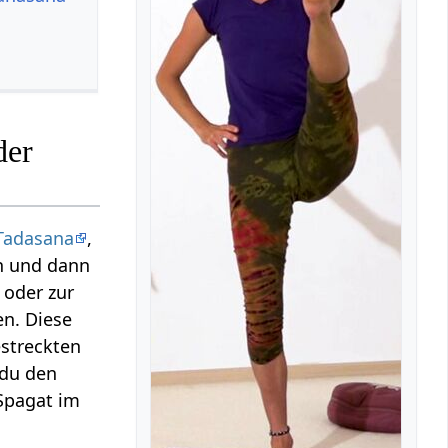
der
Tadasana
,
n und dann
oder zur
en. Diese
streckten
 du den
Spagat im