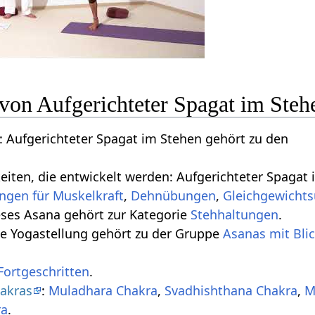
 von Aufgerichteter Spagat im Steh
 Aufgerichteter Spagat im Stehen gehört zu den
keiten, die entwickelt werden: Aufgerichteter Spagat
ngen für Muskelkraft
,
Dehnübungen
,
Gleichgewicht
eses Asana gehört zur Kategorie
Stehhaltungen
.
se Yogastellung gehört zu der Gruppe
Asanas mit Bli
Fortgeschritten
.
akras
:
Muladhara Chakra
,
Svadhishthana Chakra
,
M
ra
.