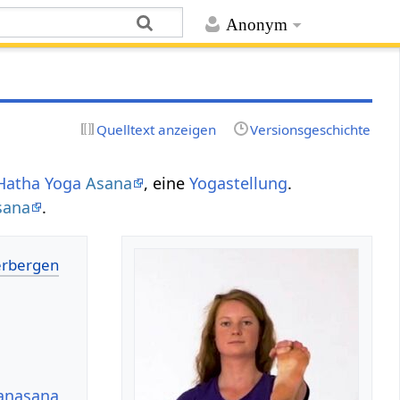
Anonym
Quelltext anzeigen
Versionsgeschichte
Hatha Yoga
Asana
, eine
Yogastellung
.
sana
.
manasana