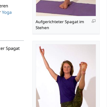
eren
r
Yoga
Aufgerichteter Spagat im
Stehen
ter Spagat