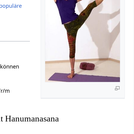
populäre
s
n können
/r/m
gat Hanumanasana