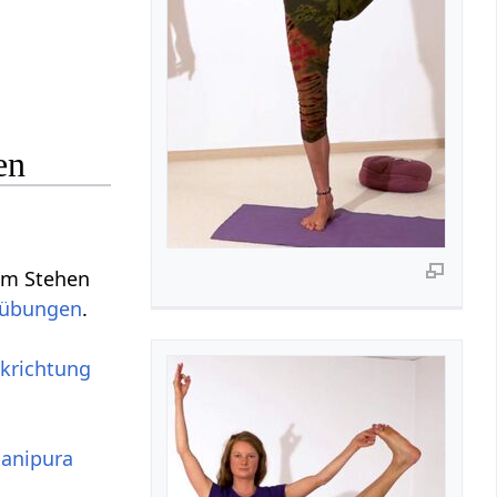
en
 im Stehen
sübungen
.
ckrichtung
anipura