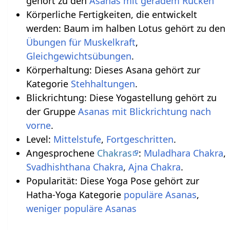
gehört zu den
Asanas mit geradem Rücken
Körperliche Fertigkeiten, die entwickelt
werden: Baum im halben Lotus gehört zu den
Übungen für Muskelkraft
,
Gleichgewichtsübungen
.
Körperhaltung: Dieses Asana gehört zur
Kategorie
Stehhaltungen
.
Blickrichtung: Diese Yogastellung gehört zu
der Gruppe
Asanas mit Blickrichtung nach
vorne
.
Level:
Mittelstufe
,
Fortgeschritten
.
Angesprochene
Chakras
:
Muladhara Chakra
,
Svadhishthana Chakra
,
Ajna Chakra
.
Popularität: Diese Yoga Pose gehört zur
Hatha-Yoga Kategorie
populäre Asanas
,
weniger populäre Asanas