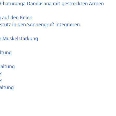
- Chaturanga Dandasana mit gestreckten Armen
g auf den Knien
stütz in den Sonnengruß integrieren
für Muskelstärkung
altung
haltung
k
k
altung