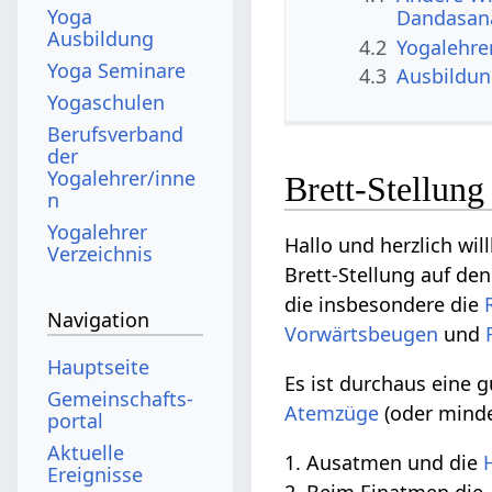
Yoga
Dandasan
Ausbildung
4.2
Yogalehre
Yoga Seminare
4.3
Ausbildu
Yogaschulen
Berufsverband
der
Yogalehrer/inne
Brett-Stellun
n
Yogalehrer
Hallo und herzlich w
Verzeichnis
Brett-Stellung auf d
die insbesondere die
Navigation
Vorwärtsbeugen
und
Hauptseite
Es ist durchaus eine 
Gemeinschafts­
Atemzüge
(oder minde
portal
Aktuelle
1. Ausatmen und die
Ereignisse