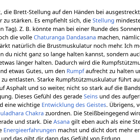
t, die Brett-Stellung auf den Händen bei ausgestre
zu stärken. Es empfiehlt sich, die
Stellung
mindeste
 Tag). Z. B. könnte man bei einer Runde des Sonnen
och die volle
Chaturanga
Dandasana
machen, nämlich
ärkt natürlich die Brustmuskulatur noch mehr. Ich mei
n du nicht ganz so lange halten kannst, sondern auch
twas länger halten. Dadurch wird die Rumpfstützmus
ind etwas Gutes, um den
Rumpf
aufrecht zu halten 
n
zu entlasten. Starke Rumpfstützmuskulatur führt 
f Asphalt und so weiter, nicht so stark auf die Ban
ung. Dieses Gefühl des gerade
Seins
und des aufgeri
d eine wichtige
Entwicklung des Geistes
. Übrigens, 
uladhara Chakra
zuordnen. Die Steißbeingegend wird 
gerade und stark. Die
Asana
gilt eben auch als eine St
ve
Energieerfahrungen
machst und dicht dort mehr erde
n und das gibt dir dann das Gefühl von Erdung.