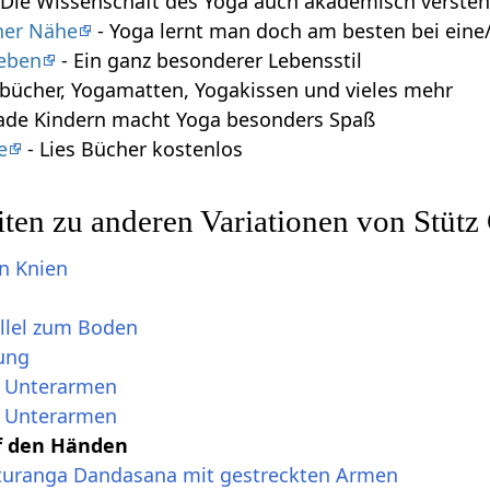
 Die Wissenschaft des Yoga auch akademisch verste
iner Nähe
- Yoga lernt man doch am besten bei eine/
leben
- Ein ganz besonderer Lebensstil
bücher, Yogamatten, Yogakissen und vieles mehr
ade Kindern macht Yoga besonders Spaß
e
- Lies Bücher kostenlos
iten zu anderen Variationen von Stüt
en Knien
allel zum Boden
nung
n Unterarmen
n Unterarmen
uf den Händen
turanga Dandasana mit gestreckten Armen