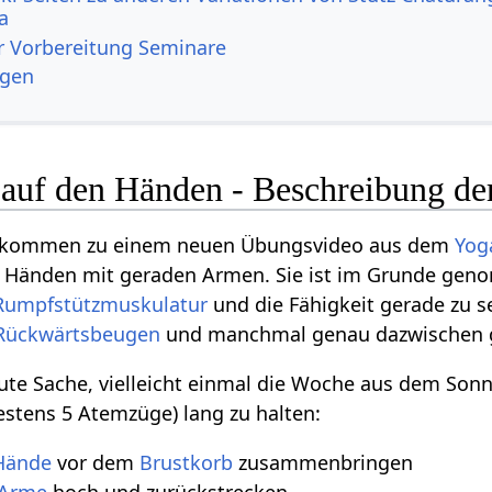
a
r Vorbereitung Seminare
ngen
g auf den Händen - Beschreibung de
illkommen zu einem neuen Übungsvideo aus dem
Yog
en Händen mit geraden Armen. Sie ist im Grunde ge
Rumpfstützmuskulatur
und die Fähigkeit gerade zu s
Rückwärtsbeugen
und manchmal genau dazwischen ge
gute Sache, vielleicht einmal die Woche aus dem Sonn
stens 5 Atemzüge) lang zu halten:
Hände
vor dem
Brustkorb
zusammenbringen