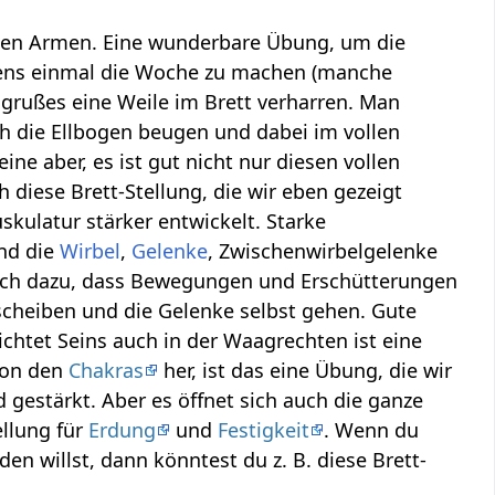
ckten Armen. Eine wunderbare Übung, um die
ns einmal die Woche zu machen (manche
grußes eine Weile im Brett verharren. Man
 die Ellbogen beugen und dabei im vollen
ne aber, es ist gut nicht nur diesen vollen
 diese Brett-Stellung, die wir eben gezeigt
kulatur stärker entwickelt. Starke
und die
Wirbel
,
Gelenke
, Zwischenwirbelgelenke
auch dazu, dass Bewegungen und Erschütterungen
dscheiben und die Gelenke selbst gehen. Gute
chtet Seins auch in der Waagrechten ist eine
von den
Chakras
her, ist das eine Übung, die wir
gestärkt. Aber es öffnet sich auch die ganze
ellung für
Erdung
und
Festigkeit
. Wenn du
n willst, dann könntest du z. B. diese Brett-