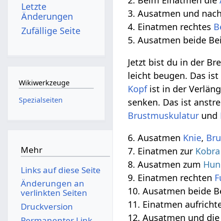
2. Beim Einatmen die
Letzte
3. Ausatmen und nac
Änderungen
4. Einatmen rechtes
B
Zufällige Seite
5. Ausatmen beide Be
Jetzt bist du in der 
leicht beugen. Das ist
Wikiwerkzeuge
Kopf
ist in der Verlä
Spezialseiten
senken. Das ist anst
Brustmuskulatur
und
6. Ausatmen
Knie
,
Bru
Mehr
7. Einatmen zur
Kobra
8. Ausatmen zum
Hun
Links auf diese Seite
9. Einatmen rechten
F
Änderungen an
10. Ausatmen beide B
verlinkten Seiten
11. Einatmen aufrich
Druckversion
12. Ausatmen und di
Permanenter Link