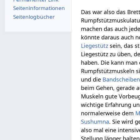
Seiten­­informationen
Das war also das Bret
Seitenlogbücher
Rumpfstützmuskulatur 
machen das auch jeden
könnte daraus auch n
Liegestütz
sein, das st
Liegestütz zu üben, de
haben. Die kann man e
Rumpfstützmuskeln s
und die
Bandscheibe
beim Gehen, gerade au
Muskeln gute Vorbeug
wichtige Erfahrung un
normalerweise dem
M
Sushumna
. Sie wird 
also mal eine intensi
Stellung länger halte