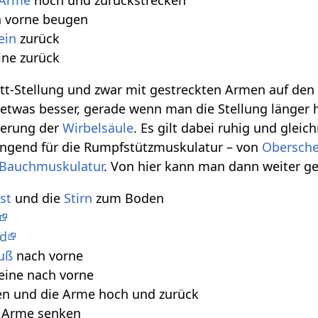
Arme
hoch und zurückstrecken
h vorne beugen
ein
zurück
ine zurück
Brett-Stellung und zwar mit gestreckten Armen auf d
 etwas besser, gerade wenn man die Stellung länger h
ngerung der
Wirbelsäule
. Es gilt dabei ruhig und gle
rengend für die Rumpfstützmuskulatur – von
Obersche
Bauchmuskulatur
. Von hier kann man dann weiter g
st
und die
Stirn
zum Boden
d
uß
nach vorne
eine nach vorne
ten und die Arme hoch und zurück
e Arme senken