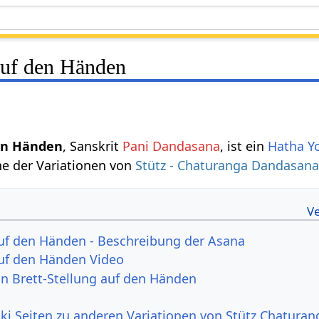
 auf den Händen
den Händen
, Sanskrit
Pani Dandasana
, ist ein
Hatha Y
ne der Variationen von
Stütz - Chaturanga Dandasan
auf den Händen - Beschreibung der Asana
auf den Händen Video
von Brett-Stellung auf den Händen
ki Seiten zu anderen Variationen von Stütz Chaturan