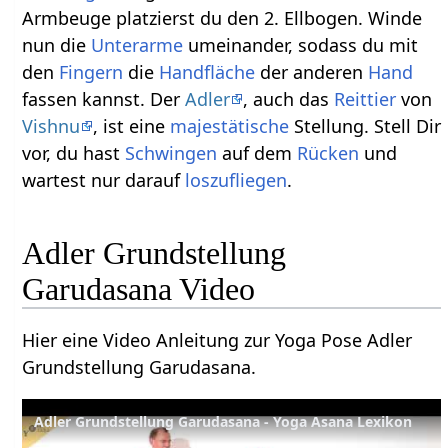
Armbeuge platzierst du den 2. Ellbogen. Winde
nun die
Unterarme
umeinander, sodass du mit
den
Fingern
die
Handfläche
der anderen
Hand
fassen kannst. Der
Adler
, auch das
Reittier
von
Vishnu
, ist eine
majestätische
Stellung. Stell Dir
vor, du hast
Schwingen
auf dem
Rücken
und
wartest nur darauf
loszufliegen
.
Adler Grundstellung
Garudasana Video
Hier eine Video Anleitung zur Yoga Pose Adler
Grundstellung Garudasana.
Adler Grundstellung Garudasana - Yoga Asana Lexikon