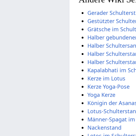
Gerader Schulters
Gestützter Schulte
Grätsche im Schul
Halber gebundener
Halber Schultersa
Halber Schulterst
Halber Schulterst
Kapalabhati im Sc
Kerze im Lotus
Kerze Yoga-Pose
Yoga Kerze
Königin der Asanas
Lotus-Schultersta
Männer-Spagat im 
Nackenstand
Lotos im Schulter