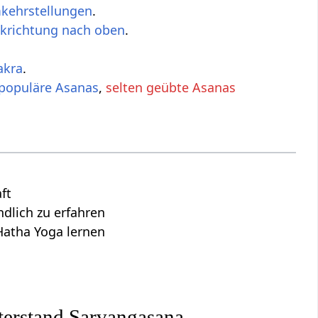
kehrstellungen
.
ckrichtung nach oben
.
akra
.
populäre Asanas
,
selten geübte Asanas
ft
lich zu erfahren
Hatha Yoga lernen
terstand Sarvangasana