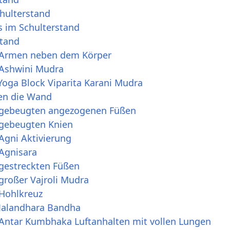
chulterstand
 im Schulterstand
stand
t Armen neben dem Körper
 Ashwini Mudra
Yoga Block Viparita Karani Mudra
en die Wand
t gebeugten angezogenen Füßen
 gebeugten Knien
Agni Aktivierung
 Agnisara
 gestreckten Füßen
großer Vajroli Mudra
 Hohlkreuz
 Jalandhara Bandha
 Antar Kumbhaka Luftanhalten mit vollen Lungen