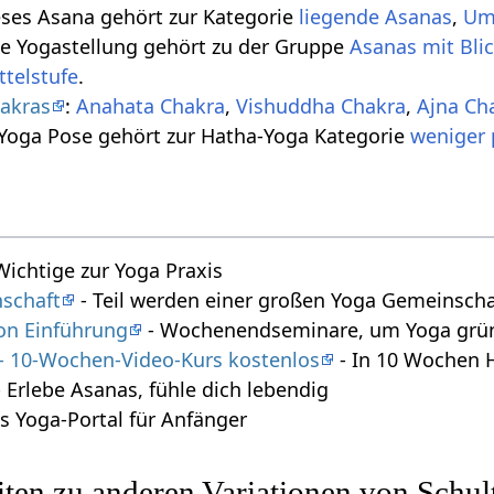
eses Asana gehört zur Kategorie
liegende Asanas
,
Um
se Yogastellung gehört zu der Gruppe
Asanas mit Bli
ttelstufe
.
akras
:
Anahata Chakra
,
Vishuddha Chakra
,
Ajna Ch
 Yoga Pose gehört zur Hatha-Yoga Kategorie
weniger 
 Wichtige zur Yoga Praxis
schaft
- Teil werden einer großen Yoga Gemeinscha
on Einführung
- Wochenendseminare, um Yoga gründ
 - 10-Wochen-Video-Kurs kostenlos
- In 10 Wochen 
 Erlebe Asanas, fühle dich lebendig
s Yoga-Portal für Anfänger
ten zu anderen Variationen von Schul