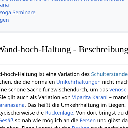
sana
 Yoga Seminare
ngen
Wand-hoch-Haltung - Beschreibung
-hoch-Haltung ist eine Variation des
Schulterstande
chen, die die normalen
Umkehrhaltungen
nicht mac
eine schöne Sache für zwischendurch, um das
venöse 
ie gilt auch als Variation von
Viparita Karani
– manch
Karanasana
. Das heißt die Umkehrhaltung im Liegen.
typischerweise die
Rückenlage
. Von dort bringst du 
Gesäß
so nah wie möglich an die
Fersen
und gibst da