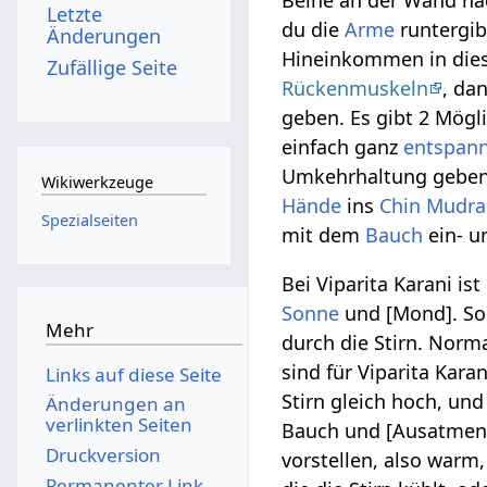
Beine an der Wand na
Letzte
du die
Arme
runtergib
Änderungen
Hineinkommen in die
Zufällige Seite
Rückenmuskeln
, da
geben. Es gibt 2 Mögl
einfach ganz
entspan
Umkehrhaltung geben
Wikiwerkzeuge
Hände
ins
Chin Mudra
Spezialseiten
mit dem
Bauch
ein- u
Bei Viparita Karani i
Sonne
und [Mond]. Son
Mehr
durch die Stirn. Norm
sind für Viparita Kara
Links auf diese Seite
Stirn gleich hoch, und
Änderungen an
verlinkten Seiten
Bauch und [Ausatmen] 
Druckversion
vorstellen, also warm, 
Permanenter Link