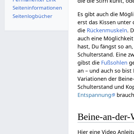
die die Stirn kühlt, o
Seiten­­informationen
Es gibt auch die Mögl
Seitenlogbücher
erst das Kissen unter
die
Rückenmuskeln
. 
auch eine Möglichkeit
hast, Du fängst so an
Schulterstand. Eine z
gibst die
Fußsohlen
ge
an – und auch so bist
Variationen der Bein
Schulterstand und Ko
Entspannung
brauch
Beine-an-der-
Hier eine Video Anlei