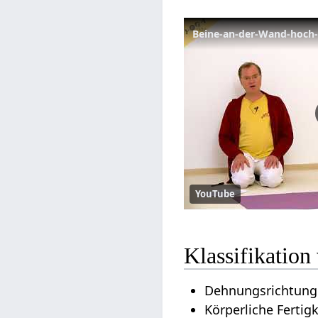
Beine-an-der-Wand-hoch-
YouTube
Klassifikatio
Dehnungsrichtung
Körperliche Fertig