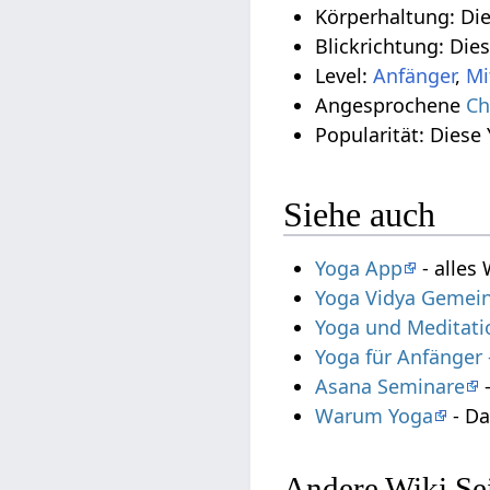
Körperhaltung: Di
Blickrichtung: Die
Level:
Anfänger
,
Mi
Angesprochene
Ch
Popularität: Diese
Siehe auch
Yoga App
- alles
Yoga Vidya Gemein
Yoga und Meditati
Yoga für Anfänger
Asana Seminare
-
Warum Yoga
- Da
Andere Wiki Sei