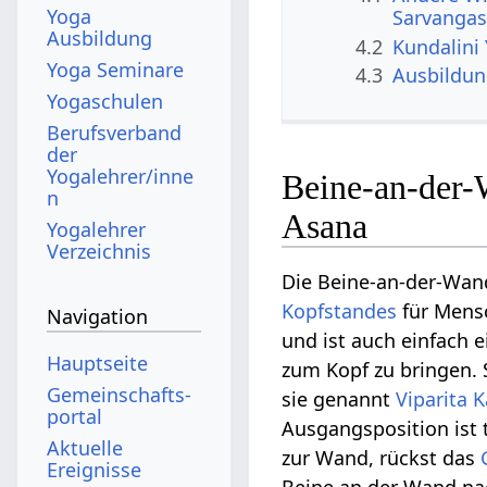
Yoga
Sarvanga
Ausbildung
4.2
Kundalini
Yoga Seminare
4.3
Ausbildu
Yogaschulen
Berufsverband
der
Yogalehrer/inne
Beine-an-der-
n
Asana
Yogalehrer
Verzeichnis
Die Beine-an-der-Wand
Kopfstandes
für Mens
Navigation
und ist auch einfach 
Hauptseite
zum Kopf zu bringen. S
Gemeinschafts­
sie genannt
Viparita 
portal
Ausgangsposition ist 
Aktuelle
zur Wand, rückst das
Ereignisse