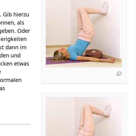
. Gib hierzu
önnen, als
geben. Oder
erigkeiten
st dann im
oden und
ecken etwas
e
normalen
as