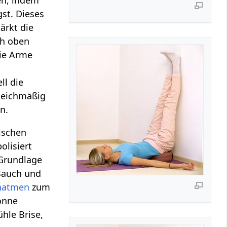
en, indem
st. Dieses
ärkt die
ch oben
die Arme
ll die
gleichmäßig
n.
ischen
olisiert
 Grundlage
 Bauch und
natmen
zum
onne
ühle Brise,