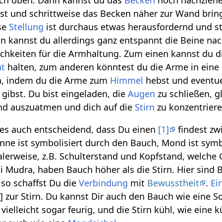
ch oben. Dann kannst du das
Becken
noch nachzieh
st und schrittweise das Becken näher zur Wand bring
se
Stellung
ist durchaus etwas herausfordernd und st
nn kannst du allerdings ganz entspannt die Beine na
ichkeiten für die Armhaltung. Zum einen kannst du 
nt
halten, zum anderen könntest du die Arme in eine
, indem du die Arme zum
Himmel
hebst und eventue
gibst. Du bist eingeladen, die
Augen
zu schließen, 
nd auszuatmen und dich auf die
Stirn
zu konzentriere
st es auch entscheidend, dass Du einen
[1]
findest zw
ne ist symbolisiert durch den Bauch, Mond ist symb
alerweise, z.B. Schulterstand und Kopfstand, welche
ni Mudra, haben Bauch höher als die Stirn. Hier sind
 so schaffst Du die
Verbindung
mit
Bewusstheit
.
Ei
zur Stirn. Du kannst Dir auch den Bauch wie eine S
vielleicht sogar feurig, und die Stirn kühl, wie eine k