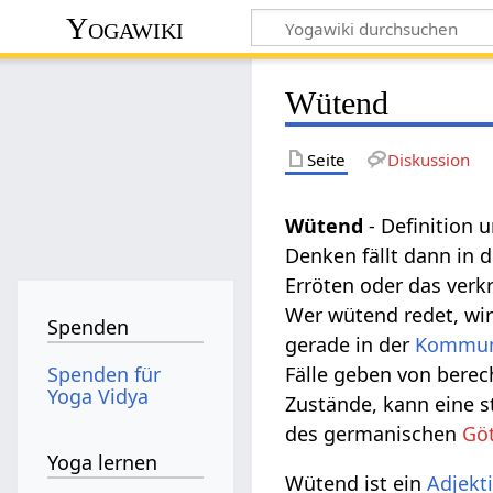
Yogawiki
Wütend
Seite
Diskussion
Wütend
- Definition 
Denken fällt dann in 
Erröten oder das verk
Wer wütend redet, wird
Spenden
gerade in der
Kommun
Spenden für
Fälle geben von berec
Yoga Vidya
Zustände, kann eine s
des germanischen
Göt
Yoga lernen
Wütend ist ein
Adjekt