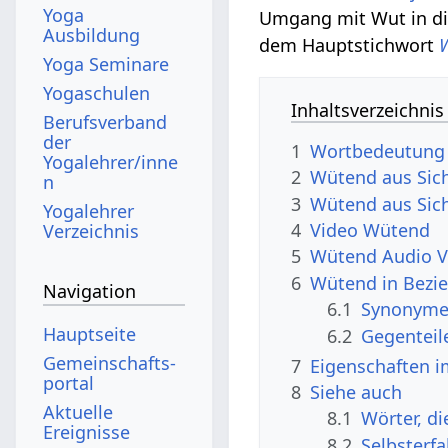
Yoga
Umgang mit Wut in dir
Ausbildung
dem Hauptstichwort
Yoga Seminare
Yogaschulen
Inhaltsverzeichnis
Berufsverband
der
1
Wortbedeutung
Yogalehrer/inne
2
Wütend aus Sich
n
3
Wütend aus Sich
Yogalehrer
4
Video Wütend
Verzeichnis
5
Wütend Audio V
6
Wütend in Bezi
Navigation
6.1
Synonyme 
Hauptseite
6.2
Gegenteil
Gemeinschafts­
7
Eigenschaften i
portal
8
Siehe auch
Aktuelle
8.1
Wörter, d
Ereignisse
8.2
Selbsterf