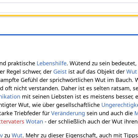
und praktische
Lebenshilfe
. Wütend zu sein bedeutet,
der Regel schwer, der
Geist
ist auf das Objekt der
Wut
rampfte Gefühl der sprichwörtlichen Wut im Bauch. 
 oft nicht verstanden. Daher ist es selten ratsam, s
ikation
mit seinen Liebsten ist es meistens besser,
htigter Wut, wie über gesellschaftliche
Ungerechtigk
tarke Triebfeder für
Veränderung
sein und auch die
M
tervaters
Wotan
- der schließlich auch der Wut ihre
iv
zu
Wut
. Mehr zu dieser Eigenschaft, auch mit Tipp