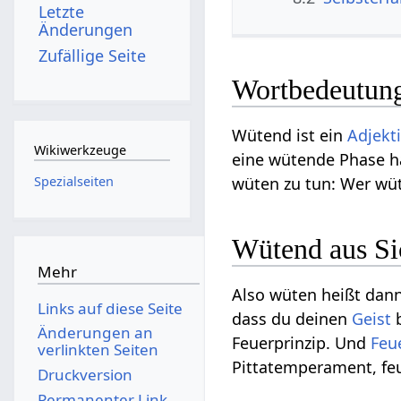
Letzte
Änderungen
Zufällige Seite
Wortbedeutun
Wütend ist ein
Adjekt
Wikiwerkzeuge
eine wütende Phase h
Spezialseiten
wüten zu tun: Wer wüt
Wütend aus Si
Mehr
Also wüten heißt dann
Links auf diese Seite
dass du deinen
Geist
b
Änderungen an
Feuerprinzip. Und
Feu
verlinkten Seiten
Pittatemperament, fe
Druckversion
Permanenter Link