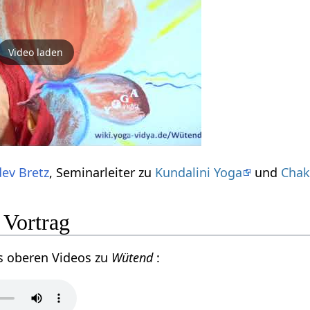
Video laden
ev Bretz
, Seminarleiter zu
Kundalini Yoga
und
Chak
Vortrag
s oberen Videos zu
Wütend
: