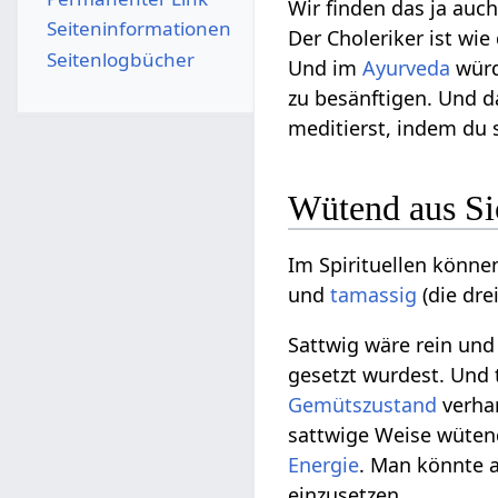
Wir finden das ja auc
Seiten­­informationen
Der Choleriker ist wie 
Seitenlogbücher
Und im
Ayurveda
würd
zu besänftigen. Und d
meditierst, indem du s
Wütend aus Si
Im Spirituellen könne
und
tamassig
(die dre
Sattwig wäre rein und
gesetzt wurdest. Und 
Gemütszustand
verhar
sattwige Weise wütend
Energie
. Man könnte 
einzusetzen.