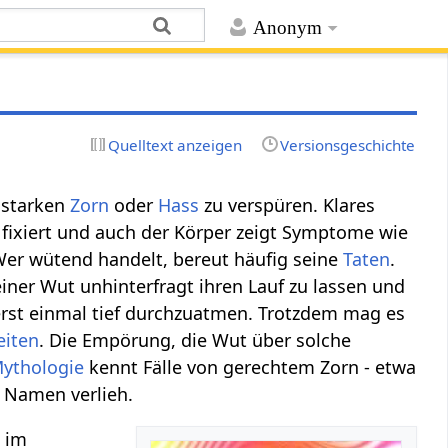
Anonym
Quelltext anzeigen
Versionsgeschichte
 starken
Zorn
oder
Hass
zu verspüren. Klares
fixiert und auch der Körper zeigt Symptome wie
Wer wütend handelt, bereut häufig seine
Taten
.
einer Wut unhinterfragt ihren Lauf zu lassen und
 erst einmal tief durchzuatmen. Trotzdem mag es
eiten
. Die Empörung, die Wut über solche
ythologie
kennt Fälle von gerechtem Zorn - etwa
n Namen verlieh.
s im