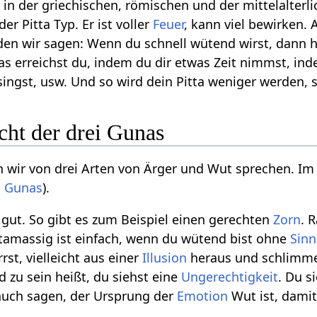
h in der griechischen, römischen und der mittelalterl
der Pitta Typ. Er ist voller
Feuer
, kann viel bewirken.
en wir sagen: Wenn du schnell wütend wirst, dann h
as erreichst du, indem du dir etwas Zeit nimmst, i
ingst, usw. Und so wird dein Pitta weniger werden, s
cht der drei Gunas
n wir von drei Arten von Ärger und Wut sprechen. I
i
Gunas
).
 gut. So gibt es zum Beispiel einen gerechten
Zorn
. 
tamassig ist einfach, wenn du wütend bist ohne
Sinn
rst, vielleicht aus einer
Illusion
heraus und schlimme 
 zu sein heißt, du siehst eine
Ungerechtigkeit
. Du s
auch sagen, der Ursprung der
Emotion
Wut ist, damit