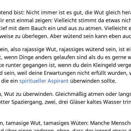
tend bist: Nicht immer ist es gut, die Wut gleich he
r erst einmal zeigen: Vielleicht stimmt da etwas nic
tief mit dem Bauch ein und aus zu atmen. Vielleicht 
eise zu überlegen. Aber wütend sein kann eben auch 
in, also rajassige Wut, rajassiges wütend sein, ist 
t, wenn Dinge anders gelaufen sind als du es gerne wo
 runter gegangen ist, wenn du dein Kleingeld verges
 sein, weil deine Erwartungen nicht erfüllt wurden
, die ein
spiritueller Aspirant
überwinden sollte.
ken, Wut zu überwinden. Gleichmäßig atmen oder lan
otter Spaziergang, zwei, drei Gläser kaltes Wasser trin
n, tamasige Wut, tamasiges Wüten: Manche Mensche
nd über einen anderen, ohne, dass der irgend etwas 