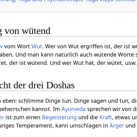
g von wütend
iv
vom Wort
Wut
. Wer von Wut ergriffen ist, der is
aben. Und man kann natürlich auch wütende Worte
et, der ist wütend. Und wer Wut hat, der wütet, usw.
cht der drei Doshas
 eben: schlimme Dinge tun. Dinge sagen und tun, di
eherrschen kannst. Im
Ayurveda
sprechen wir von d
er
ist zum einen
Begeisterung
und die
Kraft
, etwas u
uriges Temperament, kann umschlagen in
Ärger
un