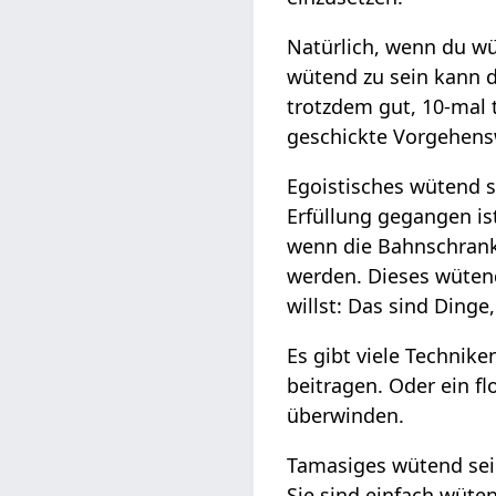
Natürlich, wenn du wü
wütend zu sein kann di
trotzdem gut, 10-mal 
geschickte Vorgehensw
Egoistisches wütend se
Erfüllung gegangen is
wenn die Bahnschranke
werden. Dieses wütend
willst: Das sind Dinge
Es gibt viele Techni
beitragen. Oder ein fl
überwinden.
Tamasiges wütend sei
Sie sind einfach wüte