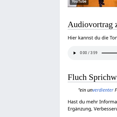
YouTube
Audiovortrag 
Hier kannst du die To
Fluch Sprichw
"ein un
verdienter
F
Hast du mehr Informat
Ergänzung, Verbesseru