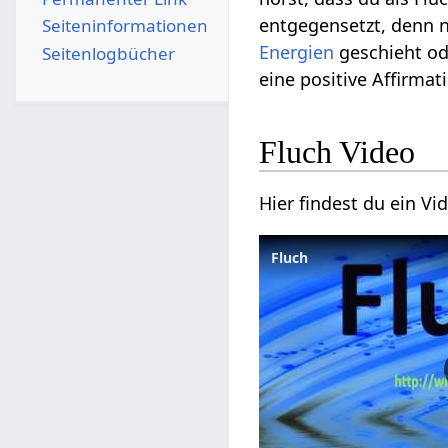
entgegensetzt, denn n
Seiten­­informationen
Energien
geschieht ode
Seitenlogbücher
eine positive Affirma
Fluch Video
Hier findest du ein V
Fluch