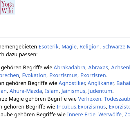
 Themengebieten
Esoterik
,
Magie
,
Religion
,
Schwarze 
sch dazu passen:
gehören Begriffe wie
Abrakadabra
,
Abraxas
,
Achsen
prechen
,
Evokation
,
Exorzismus
,
Exorzisten
.
n gehören Begriffe wie
Agnostiker
,
Anglikaner
,
Bahai
man
,
Ahura-Mazda
,
Islam
,
Jainismus
,
Judentum
.
ze Magie gehören Begriffe wie
Verhexen
,
Todeszaub
gehören Begriffe wie
Incubus
,
Exorzismus
,
Exorzist
aube gehören Begriffe wie
Innere Erde
,
Werwölfe
,
Z