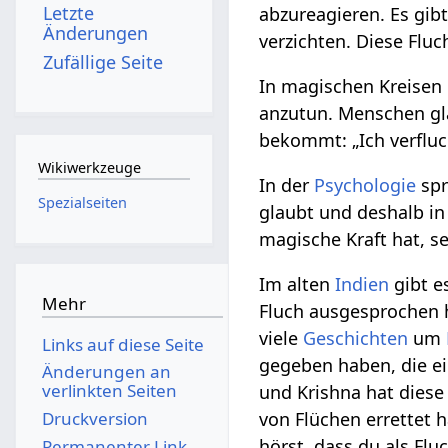
Letzte
abzureagieren. Es gib
Änderungen
verzichten. Diese Flu
Zufällige Seite
In magischen Kreisen
anzutun. Menschen gla
bekommt: „Ich verfluch
Wikiwerkzeuge
In der
Psychologie
spr
Spezialseiten
glaubt und deshalb in
magische Kraft hat, se
Im alten
Indien
gibt e
Mehr
Fluch ausgesprochen 
viele
Geschichten
um
Links auf diese Seite
gegeben haben, die ei
Änderungen an
verlinkten Seiten
und Krishna hat diese
Druckversion
von Flüchen errettet 
hörst, dass du als Flu
Permanenter Link