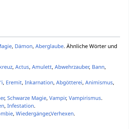
Magie
,
Dämon
,
Aberglaube
. Ähnliche Wörter und
kreuz
,
Actus
,
Amulett
,
Abwehrzauber
,
Bann
,
'i
,
Eremit
,
Inkarnation
,
Abgötterei
,
Animismus
,
er
,
Schwarze Magie
,
Vampir
,
Vampirismus
.
en
,
Infestation
.
ombie
,
Wiedergänger
,
Verhexen
.