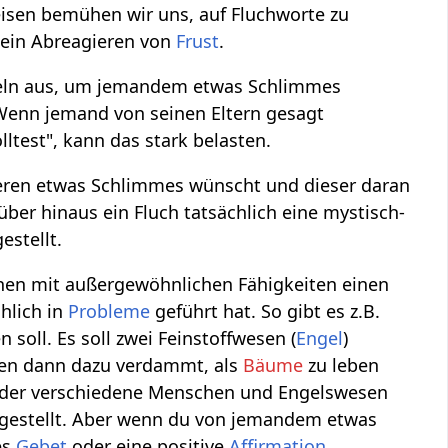
isen bemühen wir uns, auf Fluchworte zu
n ein Abreagieren von
Frust
.
rmeln aus, um jemandem etwas Schlimmes
 Wenn jemand von seinen Eltern gesagt
ltest", kann das stark belasten.
ren etwas Schlimmes wünscht und dieser daran
ber hinaus ein Fluch tatsächlich eine mystisch-
estellt.
hen mit außergewöhnlichen Fähigkeiten einen
hlich in
Probleme
geführt hat. So gibt es z.B.
 soll. Es soll zwei Feinstoffwesen (
Engel
)
rden dann dazu verdammt, als
Bäume
zu leben
 der verschiedene Menschen und Engelswesen
hingestellt. Aber wenn du von jemandem etwas
es
Gebet
oder eine positive
Affirmation