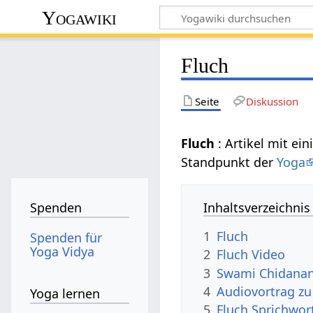
Yogawiki
Fluch
Seite
Diskussion
Fluch
: Artikel mit 
Standpunkt der
Yoga
Inhaltsverzeichnis
Spenden
1
Fluch
Spenden für
Yoga Vidya
2
Fluch Video
3
Swami Chidanan
4
Audiovortrag zu
Yoga lernen
5
Fluch Sprichwor