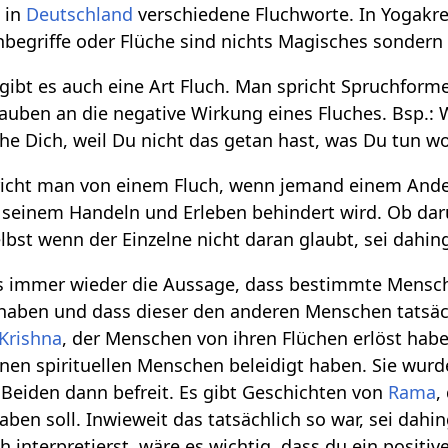
t in
Deutschland
verschiedene Fluchworte. In Yogakre
chbegriffe oder Flüche sind nichts Magisches sonder
 gibt es auch eine Art Fluch. Man spricht Spruchfo
uben an die negative Wirkung eines Fluches. Bsp.:
e Dich, weil Du nicht das getan hast, was Du tun wol
icht man von einem Fluch, wenn jemand einem Ande
 seinem Handeln und Erleben behindert wird. Ob darü
lbst wenn der Einzelne nicht daran glaubt, sei dahing
s immer wieder die Aussage, dass bestimmte Mensc
haben und dass dieser den anderen Menschen tatsäc
Krishna
, der Menschen von ihren Flüchen erlöst haben
nen spirituellen Menschen beleidigt haben. Sie wu
 Beiden dann befreit. Es gibt Geschichten von
Rama
,
haben soll. Inwieweit das tatsächlich so war, sei da
ch interpretierst, wäre es wichtig, dass du ein positiv