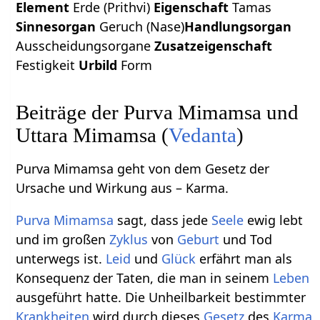
Element
Erde (Prithvi)
Eigenschaft
Tamas
Sinnesorgan
Geruch (Nase)
Handlungsorgan
Ausscheidungsorgane
Zusatzeigenschaft
Festigkeit
Urbild
Form
Beiträge der Purva Mimamsa und
Uttara Mimamsa (
Vedanta
)
Purva Mimamsa geht von dem Gesetz der
Ursache und Wirkung aus – Karma.
Purva Mimamsa
sagt, dass jede
Seele
ewig lebt
und im großen
Zyklus
von
Geburt
und Tod
unterwegs ist.
Leid
und
Glück
erfährt man als
Konsequenz der Taten, die man in seinem
Leben
ausgeführt hatte. Die Unheilbarkeit bestimmter
Krankheiten
wird durch dieses
Gesetz
des
Karma