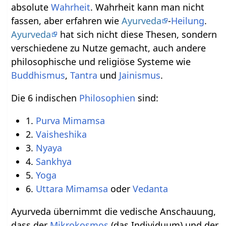
absolute
Wahrheit
. Wahrheit kann man nicht
fassen, aber erfahren wie
Ayurveda
-
Heilung
.
Ayurveda
hat sich nicht diese Thesen, sondern
verschiedene zu Nutze gemacht, auch andere
philosophische und religiöse Systeme wie
Buddhismus
,
Tantra
und
Jainismus
.
Die 6 indischen
Philosophien
sind:
1.
Purva Mimamsa
2.
Vaisheshika
3.
Nyaya
4.
Sankhya
5.
Yoga
6.
Uttara Mimamsa
oder
Vedanta
Ayurveda übernimmt die vedische Anschauung,
dass der
Mikrokosmos
(das Individuum) und der