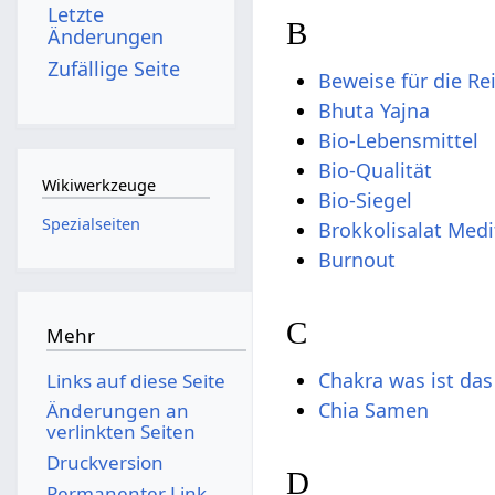
Letzte
B
Änderungen
Zufällige Seite
Beweise für die Re
Bhuta Yajna
Bio-Lebensmittel
Bio-Qualität
Wikiwerkzeuge
Bio-Siegel
Spezialseiten
Brokkolisalat Medi
Burnout
C
Mehr
Chakra was ist das
Links auf diese Seite
Chia Samen
Änderungen an
verlinkten Seiten
Druckversion
D
Permanenter Link