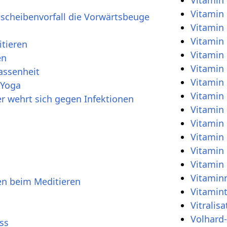
Vitamin
Vitamin
dscheibenvorfall die Vorwärtsbeuge
Vitamin
Vitamin
itieren
Vitamin
en
Vitamin
assenheit
Vitamin
 Yoga
Vitamin
r wehrt sich gegen Infektionen
Vitamin
Vitamin
Vitamin 
Vitamin
Vitamin
Vitamin
en beim Meditieren
Vitamin
Vitralisa
Volhard
ss