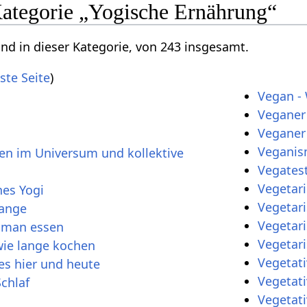
 Kategorie „Yogische Ernährung“
ind in dieser Kategorie, von 243 insgesamt.
ste Seite
)
Vegan - 
Veganer
Veganer
Vegani
nen im Universum und kollektive
Vegates
Vegetari
nes Yogi
Vegetari
lange
Vegetari
 man essen
Vegetar
ie lange kochen
Vegetati
 es hier und heute
Vegetat
Schlaf
Vegetat