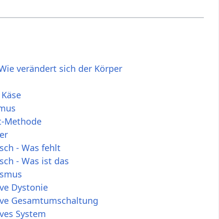
Wie verändert sich der Körper
 Käse
smus
t-Methode
er
sch - Was fehlt
sch - Was ist das
ismus
ve Dystonie
ive Gesamtumschaltung
ives System