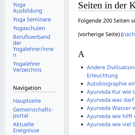
Seiten in der
Yoga
Ausbildung
Yoga Seminare
Folgende 200 Seiten s
Yogaschulen
(vorherige Seite) (
näch
Berufsverband
der
Yogalehrer/inne
A
n
Yogalehrer
Andere Zivilisatio
Verzeichnis
Erleuchtung
Autobiographie ei
Navigation
Ayurveda Kur wie 
Ayurveda was darf
Hauptseite
Ayurveda Wasser w
Gemeinschafts­
portal
Ayurveda wie hilft
Ayurveda wie viel 
Aktuelle
Ereignisse