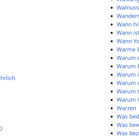
Walnus
Wander
Wann hil
Wann is
Wann Y
Warme 
Warum e
Warum E
Warum i
hrlich
Warum m
Warum t
Warum V
Warzen
Was bed
Was bew
O
Was bez