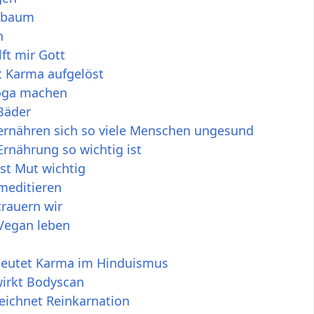
sbaum
n
ft mir Gott
t Karma aufgelöst
oga machen
Bäder
rnähren sich so viele Menschen ungesund
rnährung so wichtig ist
st Mut wichtig
editieren
rauern wir
egan leben
eutet Karma im Hinduismus
irkt Bodyscan
eichnet Reinkarnation