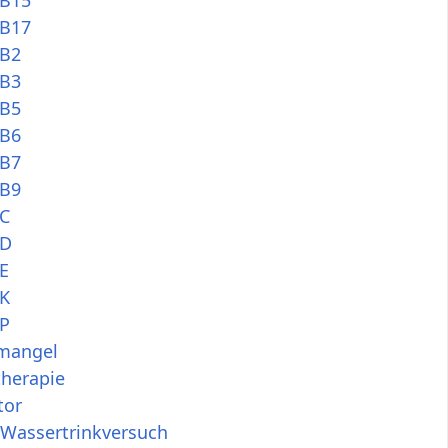
 B15
 B17
 B2
 B3
 B5
 B6
 B7
 B9
 C
 D
E
 K
 P
mangel
therapie
tor
-Wassertrinkversuch