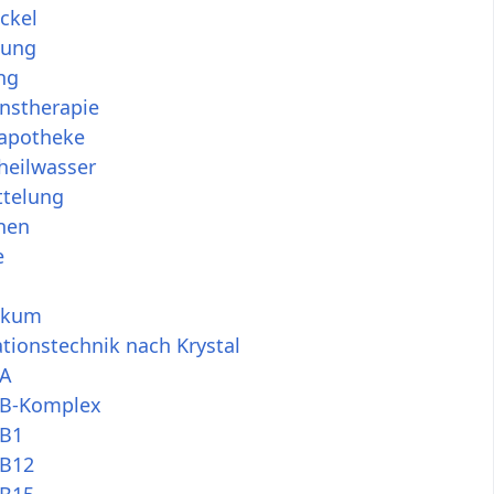
ckel
nung
ng
nstherapie
apotheke
heilwasser
ttelung
nen
e
tikum
ationstechnik nach Krystal
 A
 B-Komplex
 B1
 B12