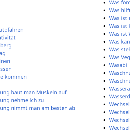
Was förd
Was hilf
Was ist 
Was ist 
utofahren
Was ist
tivität
Was kan
nberg
Was ste
Tag
Was Veg
inen
Wasabi
issen
Waschn
uhe kommen
Waschn
Wassera
rung baut man Muskeln auf
Wasserd
rung nehme ich zu
Wechsel
hrung nimmt man am besten ab
Wechsel
Wechsel
Wechsel