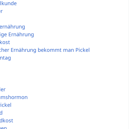
ilkunde
r
ternährung
tige Ernährung
kost
cher Ernährung bekommt man Pickel
entag
er
umshormon
ckel
d
dkost
gen