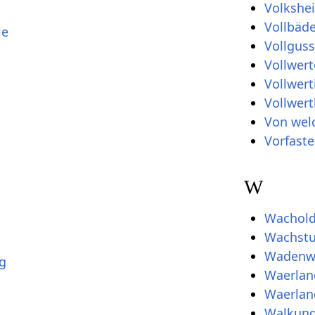
Volkshe
Vollbäde
ie
Vollguss
Vollwer
Vollwer
Vollwert
Von wel
Vorfast
W
Wachold
Wachst
Wadenwi
g
Waerlan
Waerlan
Walkun