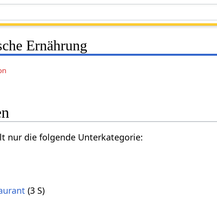
sche Ernährung
on
en
lt nur die folgende Unterkategorie:
aurant
(3 S)