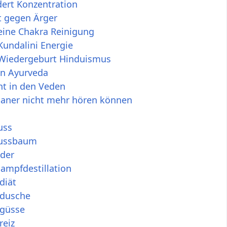
ert Konzentration
t gegen Ärger
eine Chakra Reinigung
Kundalini Energie
 Wiedergeburt Hinduismus
n Ayurveda
ht in den Veden
aner nicht mehr hören können
uss
ussbaum
der
ampfdestillation
diät
dusche
güsse
reiz