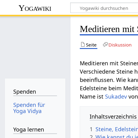
Yogawiki
Meditieren mit 
Seite
Diskussion
Meditieren mit Steine
Verschiedene Steine 
beeinflussen. Wie ka
Edelsteine beim Medit
Spenden
Name ist
Sukadev
von
Spenden für
Yoga Vidya
Inhaltsverzeichnis
1
Steine, Edelstei
Yoga lernen
2
Wie kannst du j