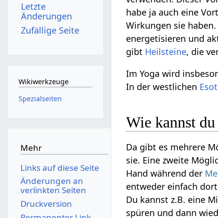
Letzte
habe ja auch eine Vor
Änderungen
Wirkungen sie haben. 
Zufällige Seite
energetisieren und akt
gibt
Heilsteine
, die v
Im Yoga wird insbes
Wikiwerkzeuge
In der westlichen
Esot
Spezialseiten
Wie kannst du 
Da gibt es mehrere Mö
Mehr
sie. Eine zweite Mögl
Links auf diese Seite
Hand während der
Me
Änderungen an
entweder einfach dort
verlinkten Seiten
Du kannst z.B. eine 
Druckversion
spüren und dann wied
Permanenter Link