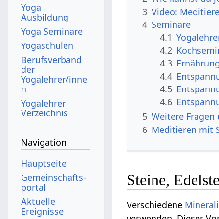
Yoga
3
Video: Meditier
Ausbildung
4
Seminare
Yoga Seminare
4.1
Yogalehre
Yogaschulen
4.2
Kochsemi
Berufsverband
4.3
Ernährun
der
4.4
Entspann
Yogalehrer/inne
n
4.5
Entspannu
4.6
Entspannu
Yogalehrer
Verzeichnis
5
Weitere Fragen
6
Meditieren mit 
Navigation
Hauptseite
Steine, Edelste
Gemeinschafts­
portal
Aktuelle
Verschiedene
Mineral
Ereignisse
verwenden. Dieser Vor