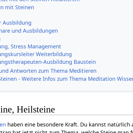
en mit Steinen
r Ausbildung
nare und Ausbildungen
g
ung, Stress Management
ngskursleiter Weiterbildung
ngstherapeuten-Ausbildung Baustein
 und Antworten zum Thema Meditieren
Steinen - Weitere Infos zum Thema Meditation Wisse
ine, Heilsteine
ien
haben eine besondere Kraft. Du kannst natürlich 
trag hat jetzt nicht zum Thema, welche Steine man 