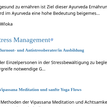
gesund zu ernähren ist Ziel dieser Ayurveda Ernähru
ird im Ayurveda eine hohe Bedeutung beigemes…
 Wloka
tress Management
 Burnout- und Antistressberater/in Ausbildung
r Einzelpersonen in der Stressbewältigung zu beglei
ergreife notwendige G…
 Vipassana Meditation und sanfte Yoga Flows
e Methoden der Vipassana Meditation und Achtsamkei