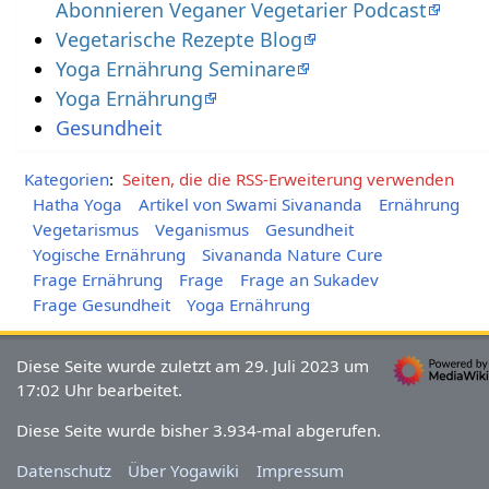
Abonnieren Veganer Vegetarier Podcast
Vegetarische Rezepte Blog
Yoga Ernährung Seminare
Yoga Ernährung
Gesundheit
Kategorien
:
Seiten, die die RSS-Erweiterung verwenden
Hatha Yoga
Artikel von Swami Sivananda
Ernährung
Vegetarismus
Veganismus
Gesundheit
Yogische Ernährung
Sivananda Nature Cure
Frage Ernährung
Frage
Frage an Sukadev
Frage Gesundheit
Yoga Ernährung
Diese Seite wurde zuletzt am 29. Juli 2023 um
17:02 Uhr bearbeitet.
Diese Seite wurde bisher 3.934-mal abgerufen.
Datenschutz
Über Yogawiki
Impressum