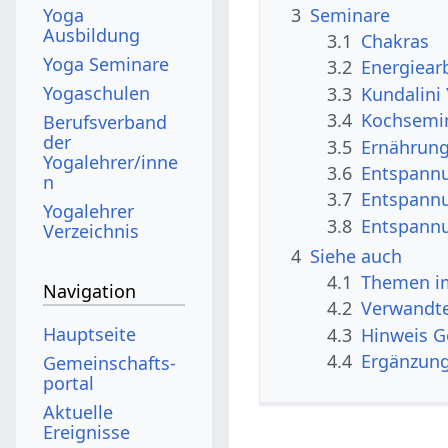
3
Seminare
Yoga
Ausbildung
3.1
Chakras
Yoga Seminare
3.2
Energiear
Yogaschulen
3.3
Kundalini
3.4
Kochsemi
Berufsverband
der
3.5
Ernährun
Yogalehrer/inne
3.6
Entspann
n
3.7
Entspannu
Yogalehrer
3.8
Entspannu
Verzeichnis
4
Siehe auch
4.1
Themen im
Navigation
4.2
Verwandte
Hauptseite
4.3
Hinweis 
4.4
Ergänzun
Gemeinschafts­
portal
Aktuelle
Ereignisse