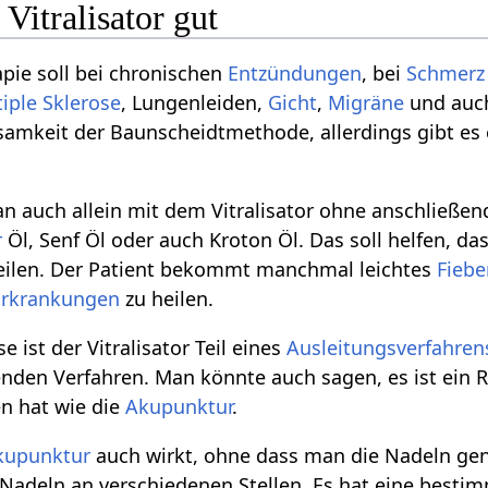
 Vitralisator gut
pie soll bei chronischen
Entzündungen
, bei
Schmerz
iple Sklerose
, Lungenleiden,
Gicht
,
Migräne
und auch
samkeit der Baunscheidtmethode, allerdings gibt es
n auch allein mit dem Vitralisator ohne anschließe
r
Öl, Senf Öl oder auch Kroton Öl. Das soll helfen, d
eilen. Der Patient bekommt manchmal leichtes
Fiebe
Erkrankungen
zu heilen.
e ist der Vitralisator Teil eines
Ausleitungsverfahren
enden Verfahren. Man könnte auch sagen, es ist ein R
 hat wie die
Akupunktur
.
kupunktur
auch wirkt, ohne dass man die Nadeln gena
n Nadeln an verschiedenen Stellen. Es hat eine besti