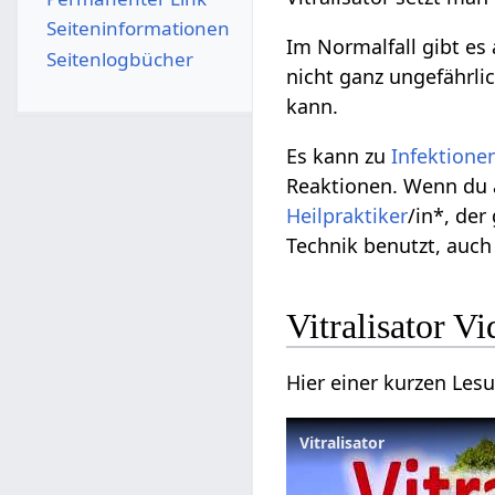
Seiten­­informationen
Im Normalfall gibt e
Seitenlogbücher
nicht ganz ungefährli
kann.
Es kann zu
Infektione
Reaktionen. Wenn du a
Heilpraktiker
/in*, der
Technik benutzt, auch
Vitralisator V
Hier einer kurzen Lesu
Vitralisator