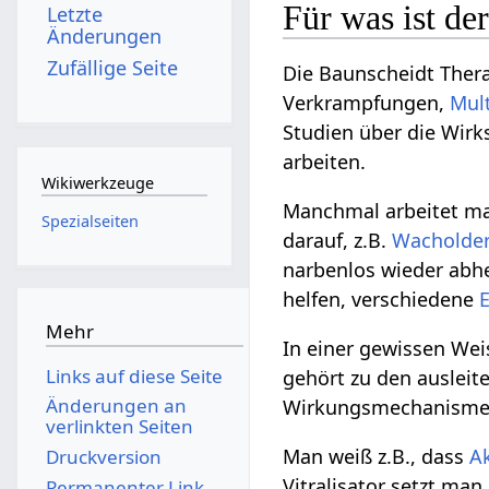
Für was ist der
Letzte
Änderungen
Zufällige Seite
Die Baunscheidt Thera
Verkrampfungen,
Mult
Studien über die Wirk
arbeiten.
Wikiwerkzeuge
Manchmal arbeitet ma
Spezialseiten
darauf, z.B.
Wacholde
narbenlos wieder abh
helfen, verschiedene
Mehr
In einer gewissen Weis
Links auf diese Seite
gehört zu den ausleit
Änderungen an
Wirkungsmechanismen
verlinkten Seiten
Man weiß z.B., dass
A
Druckversion
Vitralisator setzt ma
Permanenter Link