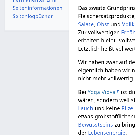
Seiten­­informationen
Das zweite Grundprinzi
Fleischersatzprodukte
Seitenlogbücher
Salate
,
Obst
und
Voll
Zur vollwertigen
Ernä
erhalten bleibt. Vollw
Letztlich heißt vollwe
Wir haben zwar auf de
eigentlich haben wir nu
nicht mehr vollwertig.
Bei
Yoga Vidya
ist d
wären, sondern weil s
Lauch
und keine
Pilze
etwas grobstofflicher
Bewusstseins
zu brin
der
Lebensenergie
.