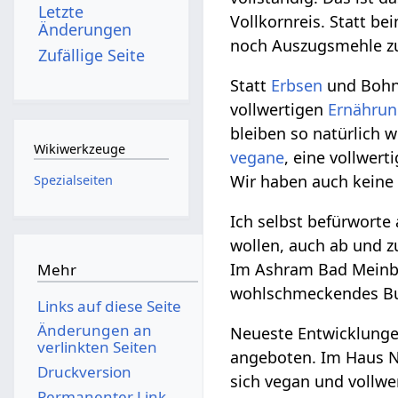
Letzte
Vollkornreis. Statt b
Änderungen
noch Auszugsmehle zu
Zufällige Seite
Statt
Erbsen
und Bohne
vollwertigen
Ernähru
bleiben so natürlich 
Wikiwerkzeuge
vegane
, eine vollwert
Wir haben auch kein
Spezialseiten
Ich selbst befürworte
wollen, auch ab und 
Im Ashram Bad Meinbe
Mehr
wohlschmeckendes Bu
Links auf diese Seite
Änderungen an
Neueste Entwicklunge
verlinkten Seiten
angeboten. Im Haus N
Druckversion
sich vegan und vollwe
Permanenter Link