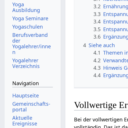
Yoga
3.2
Ernährun
Ausbildung
3.3
Entspann
Yoga Seminare
3.4
Entspannu
Yogaschulen
3.5
Entspannu
Berufsverband
3.6
Ergänzun
der
4
Siehe auch
Yogalehrer/inne
n
4.1
Themen im
4.2
Verwandte
Yogalehrer
Verzeichnis
4.3
Hinweis 
4.4
Ergänzun
Navigation
Hauptseite
Vollwertige Er
Gemeinschafts­
portal
Aktuelle
Bei der vollwertigen 
Ereignisse
vollständig. Das ist d