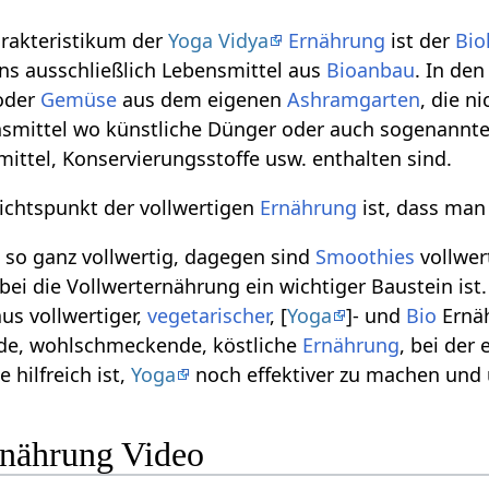
arakteristikum der
Yoga Vidya
Ernährung
ist der
Bio
ns ausschließlich Lebensmittel aus
Bioanbau
. In de
oder
Gemüse
aus dem eigenen
Ashramgarten
, die n
smittel wo künstliche Dünger oder auch sogenannte
ittel, Konservierungsstoffe usw. enthalten sind.
ichtspunkt der vollwertigen
Ernährung
ist, dass man
t so ganz vollwertig, dagegen sind
Smoothies
vollwer
bei die Vollwerternährung ein wichtiger Baustein is
us vollwertiger,
vegetarischer
, [
Yoga
]- und
Bio
Ernäh
nde, wohlschmeckende, köstliche
Ernährung
, bei der
 hilfreich ist,
Yoga
noch effektiver zu machen und
rnährung Video