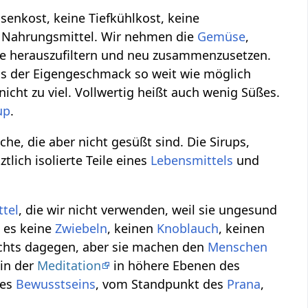
osenkost, keine Tiefkühlkost, keine
te Nahrungsmittel. Wir nehmen die
Gemüse
,
ile herauszufiltern und neu zusammenzusetzen.
ss der Eigengeschmack so weit wie möglich
 nicht zu viel. Vollwertig heißt auch wenig Süßes.
up
.
he, die aber nicht gesüßt sind. Die Sirups,
tlich isolierte Teile eines
Lebensmittels
und
tel
, die wir nicht verwenden, weil sie ungesund
 es keine
Zwiebeln
, keinen
Knoblauch
, keinen
ichts dagegen, aber sie machen den
Menschen
in der
Meditation
in höhere Ebenen des
des
Bewusstseins
, vom Standpunkt des
Prana
,