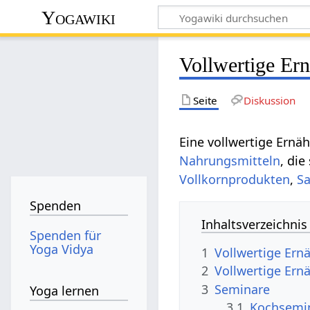
Yogawiki
Vollwertige Er
Seite
Diskussion
Eine vollwertige Ernäh
Nahrungsmitteln
, di
Vollkornprodukten
,
Sa
Spenden
Inhaltsverzeichnis
Spenden für
Yoga Vidya
1
Vollwertige Ern
2
Vollwertige Ern
3
Seminare
Yoga lernen
3.1
Kochsemi