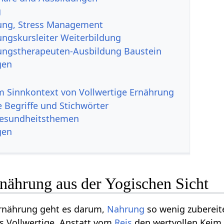
g
ung, Stress Management
ngskursleiter Weiterbildung
ngstherapeuten-Ausbildung Baustein
gen
 Sinnkontext von Vollwertige Ernährung
 Begriffe und Stichwörter
Gesundheitsthemen
gen
nährung aus der Yogischen Sicht
Ernährung geht es darum,
Nahrung
so wenig zubereit
as Vollwertige. Anstatt vom
Reis
den wertvollen Keim