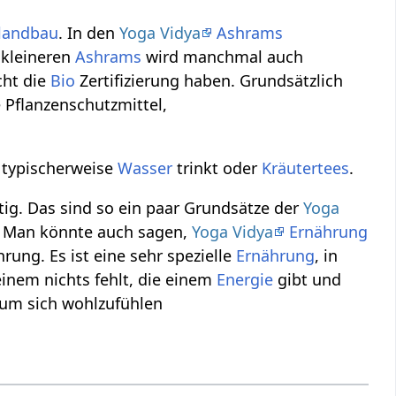
landbau
. In den
Yoga Vidya
Ashrams
n kleineren
Ashrams
wird manchmal auch
icht die
Bio
Zertifizierung haben. Grundsätzlich
 Pflanzenschutzmittel,
 typischerweise
Wasser
trinkt oder
Kräutertees
.
tig. Das sind so ein paar Grundsätze der
Yoga
t. Man könnte auch sagen,
Yoga Vidya
Ernährung
rung. Es ist eine sehr spezielle
Ernährung
, in
 einem nichts fehlt, die einem
Energie
gibt und
 um sich wohlzufühlen