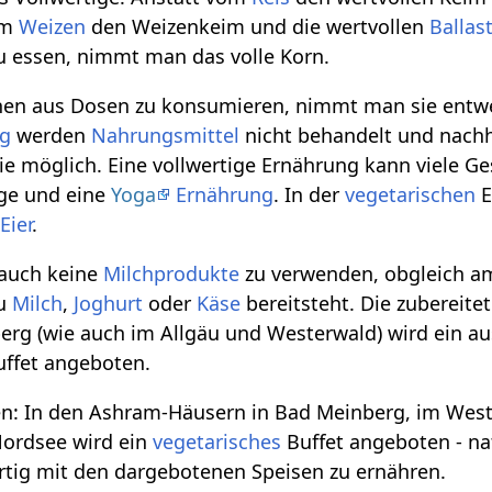
eim
Weizen
den Weizenkeim und die wertvollen
Ballas
 essen, nimmt man das volle Korn.
n aus Dosen zu konsumieren, nimmt man sie entwed
ng
werden
Nahrungsmittel
nicht behandelt und nach
wie möglich. Eine vollwertige Ernährung kann viele 
ige und eine
Yoga
Ernährung
. In der
vegetarischen
E
e
Eier
.
 auch keine
Milchprodukte
zu verwenden, obgleich 
zu
Milch
,
Joghurt
oder
Käse
bereitsteht. Die zubereite
rg (wie auch im Allgäu und Westerwald) wird ein au
ffet angeboten.
n: In den Ashram-Häusern in Bad Meinberg, im West
ordsee wird ein
vegetarisches
Buffet angeboten - nat
rtig mit den dargebotenen Speisen zu ernähren.