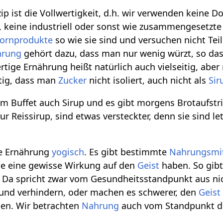
p ist die Vollwertigkeit, d.h. wir verwenden keine D
, keine industriell oder sonst wie zusammengesetz
kornprodukte
so wie sie sind und versuchen nicht Te
hrung
gehört dazu, dass man nur wenig würzt, so da
ertige Ernährung heißt natürlich auch vielseitig, aber
rtig, dass man
Zucker
nicht isoliert, auch nicht als
Sir
m Buffet auch Sirup und es gibt morgens Brotaufstric
r Reissirup, sind etwas versteckter, denn sie sind letz
ie Ernährung
yogisch
. Es gibt bestimmte
Nahrungsmit
ie eine gewisse Wirkung auf den
Geist
haben. So gibt
. Da spricht zwar vom Gesundheitsstandpunkt aus n
 und verhindern, oder machen es schwerer, den
Geist
gen. Wir betrachten
Nahrung
auch vom Standpunkt 