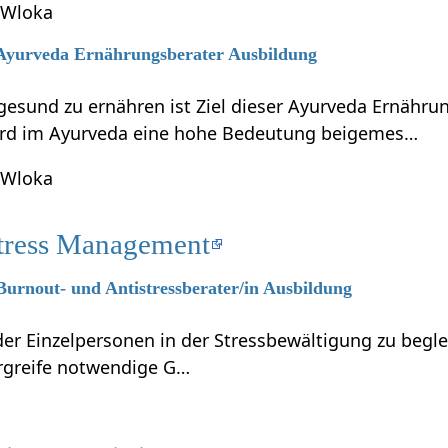
 Wloka
6 Ayurveda Ernährungsberater Ausbildung
gesund zu ernähren ist Ziel dieser Ayurveda Ernähru
ird im Ayurveda eine hohe Bedeutung beigemes…
 Wloka
tress Management
 Burnout- und Antistressberater/in Ausbildung
r Einzelpersonen in der Stressbewältigung zu beglei
ergreife notwendige G…