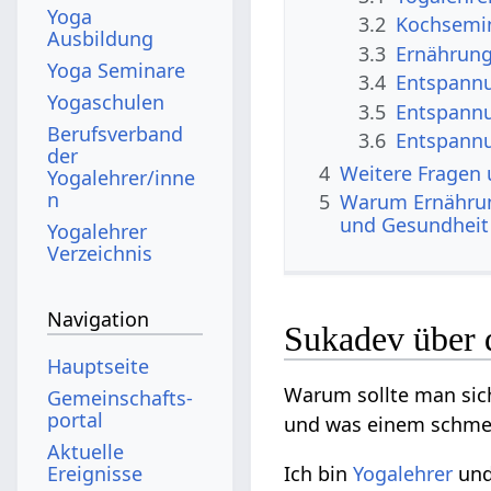
Yoga
3.2
Kochsemi
Ausbildung
3.3
Ernährun
Yoga Seminare
3.4
Entspann
Yogaschulen
3.5
Entspannu
Berufsverband
3.6
Entspannu
der
4
Weitere Fragen
Yogalehrer/inne
n
5
Warum Ernährun
und Gesundheit
Yogalehrer
Verzeichnis
Navigation
Sukadev über 
Hauptseite
Warum sollte man si
Gemeinschafts­
portal
und was einem schmeck
Aktuelle
Ereignisse
Ich bin
Yogalehrer
und