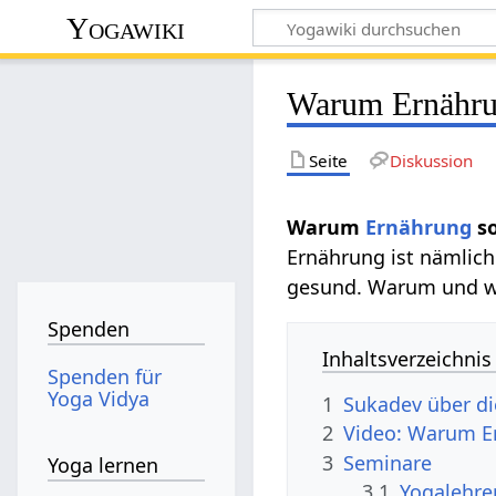
Yogawiki
Warum Ernährun
Seite
Diskussion
Warum
Ernährung
so
Ernährung ist nämlich 
gesund. Warum und wie
Spenden
Inhaltsverzeichnis
Spenden für
Yoga Vidya
1
Sukadev über d
2
Video: Warum Er
3
Seminare
Yoga lernen
3.1
Yogalehre