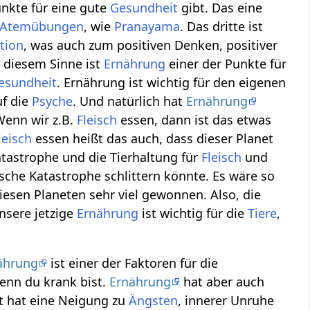
unkte für eine gute
Gesundheit
gibt. Das eine
Atemübungen
, wie
Pranayama
. Das dritte ist
tion
, was auch zum positiven Denken, positiver
n diesem Sinne ist
Ernährung
einer der Punkte für
esundheit
. Ernährung ist wichtig für den eigenen
uf die
Psyche
. Und natürlich hat
Ernährung
Wenn wir z.B.
Fleisch
essen, dann ist das etwas
leisch
essen heißt das auch, dass dieser Planet
tastrophe und die Tierhaltung für
Fleisch
und
sche Katastrophe schlittern könnte. Es wäre so
iesen Planeten sehr viel gewonnen. Also, die
nsere jetzige
Ernährung
ist wichtig für die
Tiere
,
ährung
ist einer der Faktoren für die
enn du krank bist.
Ernährung
hat aber auch
rt hat eine Neigung zu
Ängsten
, innerer Unruhe