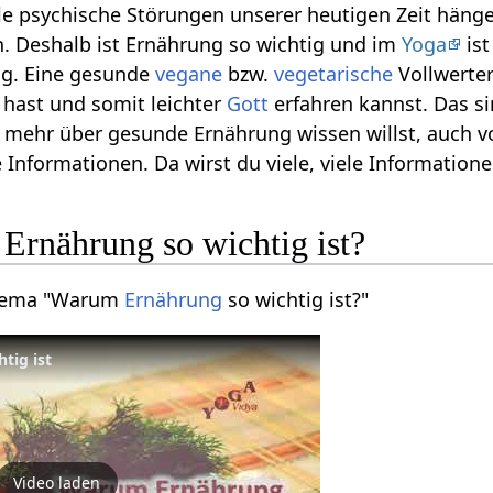
iele psychische Störungen unserer heutigen Zeit hä
. Deshalb ist Ernährung so wichtig und im
Yoga
ist
ig. Eine gesunde
vegane
bzw.
vegetarische
Vollwerter
hast und somit leichter
Gott
erfahren kannst. Das s
 mehr über gesunde Ernährung wissen willst, auch
 Informationen. Da wirst du viele, viele Informati
Ernährung so wichtig ist?
Thema "Warum
Ernährung
so wichtig ist?"
tig ist
Video laden