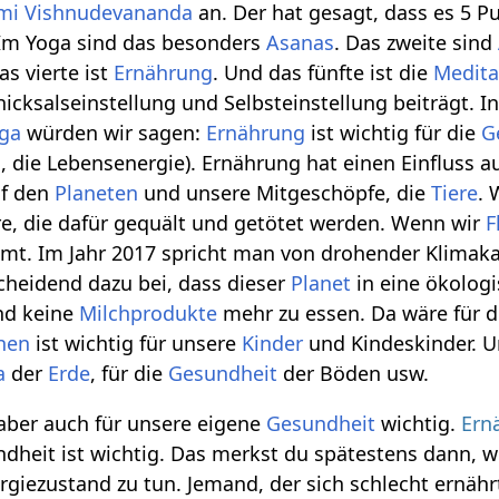
mi Vishnudevananda
an. Der hat gesagt, dass es 5 P
Im Yoga sind das besonders
Asanas
. Das zweite sind
as vierte ist
Ernährung
. Und das fünfte ist die
Medita
icksalseinstellung und Selbsteinstellung beiträgt. I
ga
würden wir sagen:
Ernährung
ist wichtig für die
G
a
, die Lebensenergie). Ernährung hat einen Einfluss a
uf den
Planeten
und unsere Mitgeschöpfe, die
Tiere
. 
re, die dafür gequält und getötet werden. Wenn wir
F
t. Im Jahr 2017 spricht man von drohender Klimaka
scheidend dazu bei, dass dieser
Planet
in eine ökologi
d keine
Milchprodukte
mehr zu essen. Da wäre für d
hen
ist wichtig für unsere
Kinder
und Kindeskinder. U
a
der
Erde
, für die
Gesundheit
der Böden usw.
aber auch für unsere eigene
Gesundheit
wichtig.
Ern
heit ist wichtig. Das merkst du spätestens dann, w
giezustand zu tun. Jemand, der sich schlecht ernäh