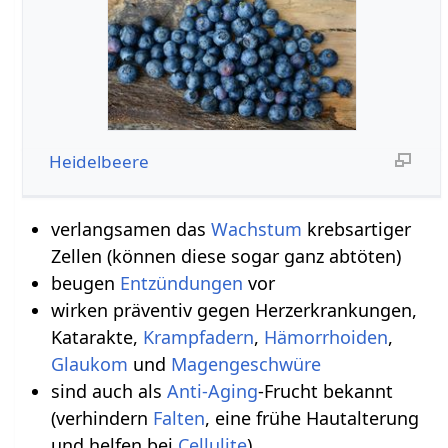
Heidelbeere
verlangsamen das
Wachstum
krebsartiger
Zellen (können diese sogar ganz abtöten)
beugen
Entzündungen
vor
wirken präventiv gegen Herzerkrankungen,
Katarakte,
Krampfadern
,
Hämorrhoiden
,
Glaukom
und
Magengeschwüre
sind auch als
Anti-Aging
-Frucht bekannt
(verhindern
Falten
, eine frühe Hautalterung
und helfen bei
Cellulite
)